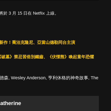
月 15 日在 Netflix 上線。
lix新作！喬治克隆尼、亞當山德勒同台主演
《破墓》禁忌習俗別鐵齒、《伏慄熊》喚起童年恐懼
德森
,
Wesley Anderson
,
亨利休格的神奇故事
,
The
atherine