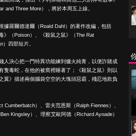
y Sugar and Three More），將於本周五上線。
羅爾德達爾（Roald Dahl）的著作改編，包括
Poison）、《殺鼠之鼠》（The Rat
wan）四部短片。
錢人決心把一門特異功能練到爐火純青，以便詐賭成
有隻毒蛇，在他的被窩裡睡著了；《殺鼠之鼠》則以
之翼》描述兩個腦袋空空的大塊頭惡霸，殘忍地欺負
umberbatch）、雷夫范恩斯（Ralph Fiennes）、
n Kingsley）、理察艾歐阿德（Richard Ayoade）