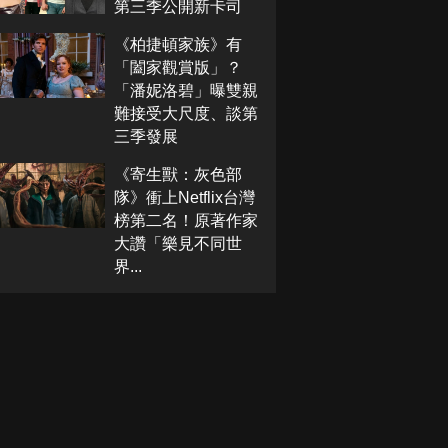
第三季公開新卡司
《柏捷頓家族》有
「闔家觀賞版」？
「潘妮洛碧」曝雙親
難接受大尺度、談第
三季發展
《寄生獸：灰色部
隊》衝上Netflix台灣
榜第二名！原著作家
大讚「樂見不同世
界...