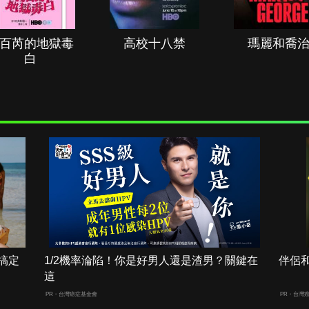
百芮的地獄毒
高校十八禁
瑪麗和喬
白
搞定
1/2機率淪陷！你是好男人還是渣男？關鍵在
伴侶
這
PR・台灣癌症基金會
PR・台灣