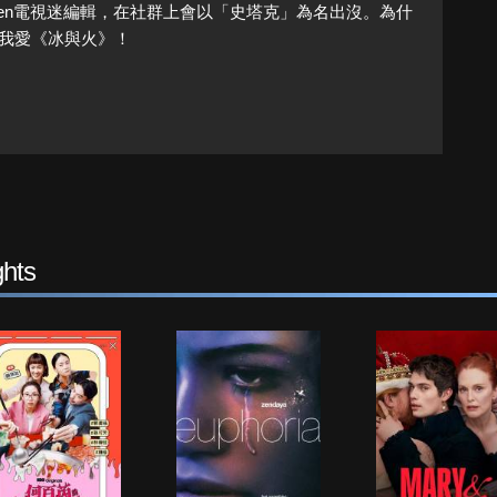
Queen電視迷編輯，在社群上會以「史塔克」為名出沒。為什
我愛《冰與火》！
hts