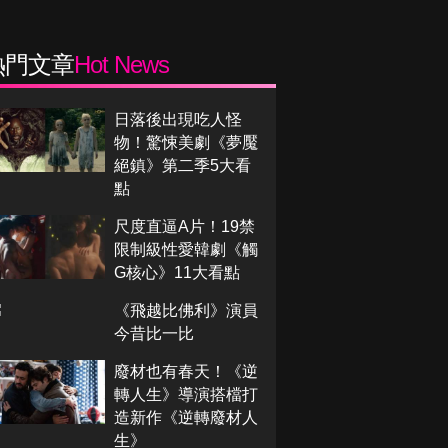
熱門文章
Hot News
日落後出現吃人怪
物！驚悚美劇《夢魘
絕鎮》第二季5大看
點
尺度直逼A片！19禁
限制級性愛韓劇《觸
G核心》11大看點
《飛越比佛利》演員
今昔比一比
廢材也有春天！《逆
轉人生》導演搭檔打
造新作《逆轉廢材人
生》