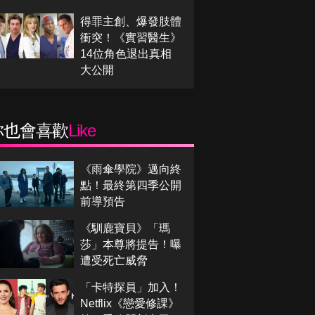
得罪主創、爆發肢體
衝突！《實習醫生》
14位角色退出真相
大公開
你也會喜歡
Like
《雨傘學院》邁向終
點！最終第四季公開
前導預告
《馴鹿寶貝》「瑪
莎」本尊將提告！曝
遭受死亡威脅
「卡特探員」加入！
Netflix《戀愛修課》