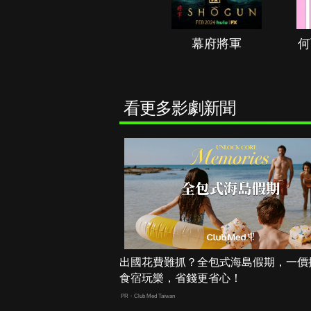
秘境春光
幕府將軍
何
看更多影劇新聞
出國花費難抓？全包式海島假期，一價
食宿玩樂，省錢更省心！
PR・Club Med Taiwan