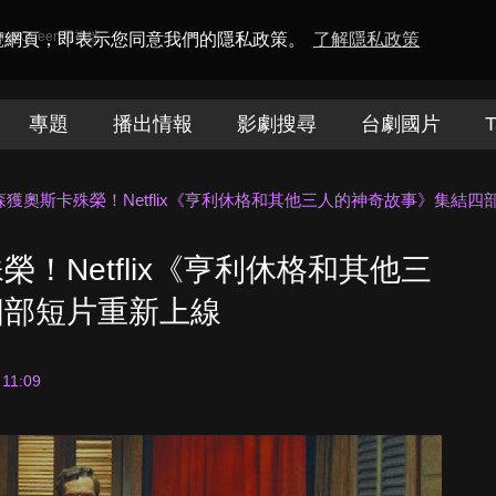
amaQueen電視迷
瀏覽網頁，即表示您同意我們的隱私政策。
了解隱私政策
專題
播出情報
影劇搜尋
台劇國片
T
獲奧斯卡殊榮！Netflix《亨利休格和其他三人的神奇故事》集結四
！Netflix《亨利休格和其他三
四部短片重新上線
 11:09