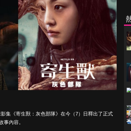
科幻驚悚影集《寄生獸：灰色部隊》在今（7）日釋出了正式
故事內容。