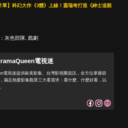
4年3月片單】科幻大作《3體》上線！蓋瑞奇打造《紳士追殺
：灰色部隊
,
戲劇
DramaQueen電視迷
Queen電視迷提供歐美影集、台灣影視圈資訊，全方位掌握節
，滿足熱愛影集觀眾三大看需求：看什麼、什麼好看，以
。