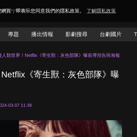
amaQueen電視迷
瀏覽網頁，即表示您同意我們的隱私政策。
了解隱私政策
專題
播出情報
影劇搜尋
台劇國片
T
人類世界！Netflix《寄生獸：灰色部隊》曝前導預告與海報
etflix《寄生獸：灰色部隊》曝
024-03-07 11:38