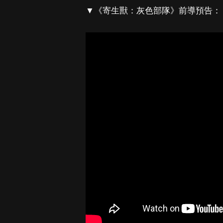
▼《寄生獸：灰色部隊》前導預告：