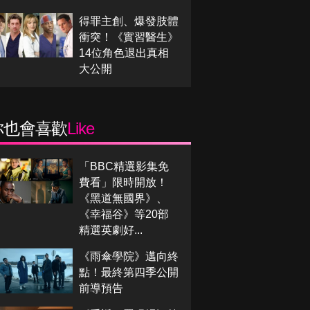
得罪主創、爆發肢體
衝突！《實習醫生》
14位角色退出真相
大公開
你也會喜歡
Like
「BBC精選影集免
費看」限時開放！
《黑道無國界》、
《幸福谷》等20部
精選英劇好...
《雨傘學院》邁向終
點！最終第四季公開
前導預告