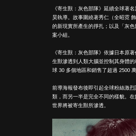
《寄生獸：灰色部隊》延續全球著名
昊執導。故事圍繞著秀仁（全昭霓 
的新現實所產生的掙扎；以及「灰色
案小組。
《寄生獸：灰色部隊》依據日本原著
生獸滲透到人類大腦並控制其身體的
球 30 多個地區和銷售了超過 250
前導海報發布後即引起全球粉絲激烈
類，而另一半是完全不同的樣貌。在
世界將被寄生獸所滲透。