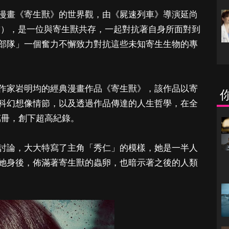
漫畫《寄生獸》的世界觀，由《屍速列車》導演延尚
飾），是一位與寄生獸共存，一起對抗著自身所面對到
部隊」一個奮力不懈致力對抗這些未知寄生生物的專
作家岩明均的經典漫畫作品《寄生獸》，該作品以寄
科幻想像情節，以及透過作品傳達的人生哲學，在全
0 萬冊，創下超高紀錄。
討論，大大特寫了主角「秀仁」的模樣，她是一半人
她身後，佈滿著寄生獸的蟲卵，也暗示著之後的人類