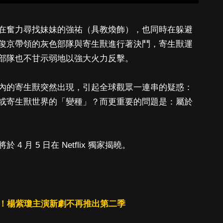
在奮力尋找妹妹的強祐（具教煥飾），也同時在躲避
俊京帶領的灰色部隊與寄生獸進行著決鬥，寄生獸運
部隊也不甘示弱地以強大火力反擊。
內的寄生獸突然出現，引起全球觀眾一連串的疑惑：
或寄生獸世界的「變種」？而更重要的問題是：屬於
月 5 日在 Netflix 獨家揭曉。
兄弟》！楊紫瓊主演新劇不再推出第二季