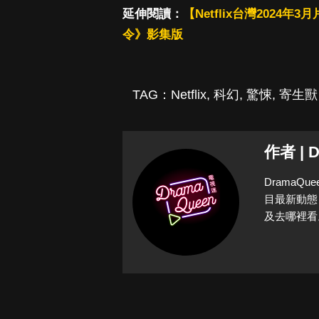
延伸閱讀：
【Netflix台灣202
令》影集版
TAG：
Netflix
,
科幻
,
驚悚
,
寄生獸
作者 | 
Drama
目最新動態
及去哪裡看