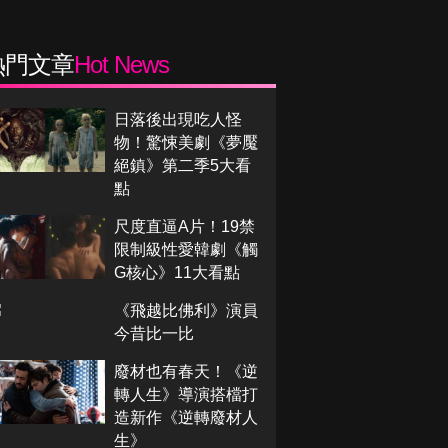
熱門文章
Hot News
日落後出現吃人怪
物！驚悚美劇《夢魘
絕鎮》第二季5大看
點
尺度直逼A片！19禁
限制級性愛韓劇《觸
G核心》11大看點
《飛越比佛利》演員
今昔比一比
廢材也有春天！《逆
轉人生》導演搭檔打
造新作《逆轉廢材人
生》