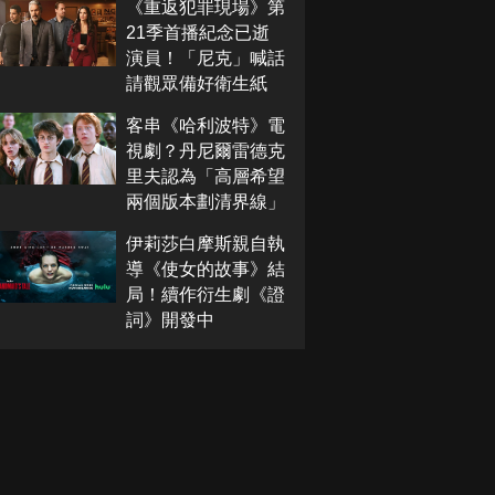
《重返犯罪現場》第
21季首播紀念已逝
演員！「尼克」喊話
請觀眾備好衛生紙
客串《哈利波特》電
視劇？丹尼爾雷德克
里夫認為「高層希望
兩個版本劃清界線」
伊莉莎白摩斯親自執
導《使女的故事》結
局！續作衍生劇《證
詞》開發中