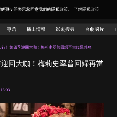
amaQueen電視迷
瀏覽網頁，即表示您同意我們的隱私政策。
了解隱私政策
專題
播出情報
影劇搜尋
台劇國片
T
人行》第四季迎回大咖！梅莉史翠普回歸再當腹黑菜鳥
季迎回大咖！梅莉史翠普回歸再當
 16:03