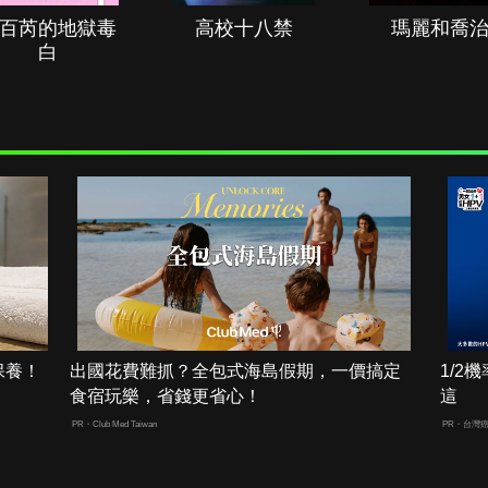
百芮的地獄毒
高校十八禁
瑪麗和喬
白
保養！
出國花費難抓？全包式海島假期，一價搞定
1/
食宿玩樂，省錢更省心！
這
PR・Club Med Taiwan
PR・台灣