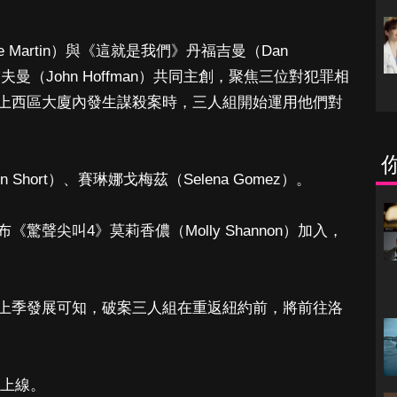
 Martin）與《這就是我們》丹福吉曼（Dan
夫曼（John Hoffman）共同主創，聚焦三位對犯罪相
上西區大廈內發生謀殺案時，三人組開始運用他們對
Short）、賽琳娜戈梅茲（Selena Gomez）。
聲尖叫4》莫莉香儂（Molly Shannon）加入，
上季發展可知，破案三人組在重返紐約前，將前往洛
 上線。