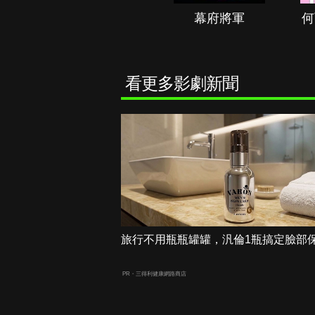
秘境春光
幕府將軍
何
看更多影劇新聞
旅行不用瓶瓶罐罐，汎倫1瓶搞定臉部
PR・三得利健康網路商店