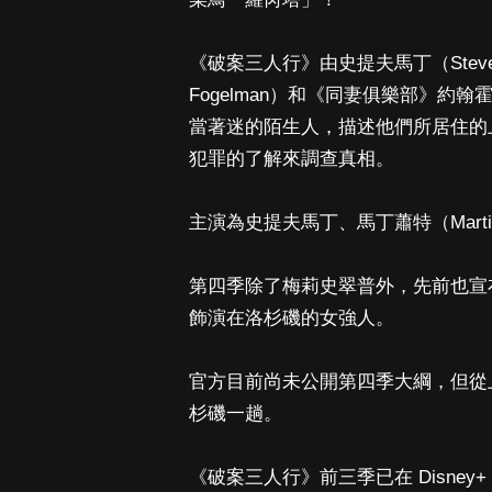
《破案三人行》由史提夫馬丁（Steve
Fogelman）和《同妻俱樂部》約翰霍
當著迷的陌生人，描述他們所居住的
犯罪的了解來調查真相。
主演為史提夫馬丁、馬丁蕭特（Martin 
第四季除了梅莉史翠普外，先前也宣布《驚
飾演在洛杉磯的女強人。
官方目前尚未公開第四季大綱，但從
杉磯一趟。
《破案三人行》前三季已在 Disney+