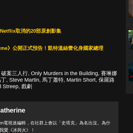
Netflix取消的20部原創影集
egime》公開正式預告！凱特溫絲蕾化身國家總理
,
破案三人行
,
Only Murders in the Building
,
賽琳娜
馬丁
,
Steve Martin
,
馬丁蕭特
,
Martin Short
,
保羅路
l Streep
,
戲劇
atherine
Queen電視迷編輯，在社群上會以「史塔克」為名出沒。為什
我愛《冰與火》！