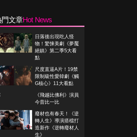
熱門文章
Hot News
日落後出現吃人怪
物！驚悚美劇《夢魘
絕鎮》第二季5大看
點
尺度直逼A片！19禁
限制級性愛韓劇《觸
G核心》11大看點
《飛越比佛利》演員
今昔比一比
廢材也有春天！《逆
轉人生》導演搭檔打
造新作《逆轉廢材人
生》