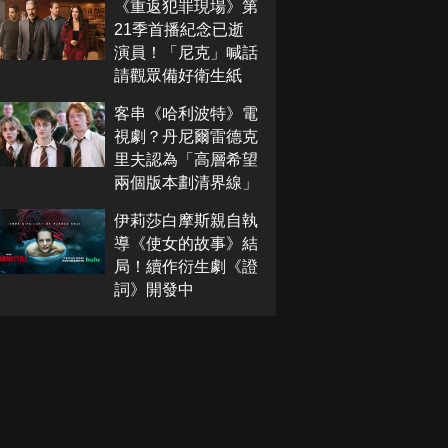
《重返犯罪現場》第
21季首播紀念已逝
演員！「尼克」喊話
請觀眾備好衛生紙
客串《哈利波特》電
視劇？丹尼爾雷德克
里夫認為「高層希望
兩個版本劃清界線」
伊莉莎白摩斯親自執
導《使女的故事》結
局！續作衍生劇《證
詞》開發中