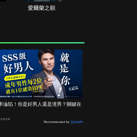
治
愛爾蘭之願
空戰群英
2機率淪陷！你是好男人還是渣男？關鍵在
癌症基金會
Recommended by