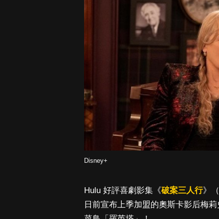
Disney+
Hulu 好評喜劇影集《
破案三人行
》
日前宣布上季加盟的奧斯卡影后梅莉史翠
菜鳥「羅芮塔」！