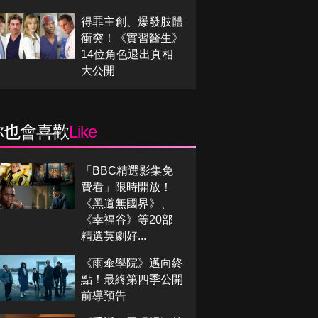
得罪主創、爆發肢體
衝突！《實習醫生》
14位角色退出真相
大公開
你也會喜歡
Like
「BBC精選影集免
費看」限時開放！
《黑道無國界》、
《幸福谷》等20部
精選英劇好...
《雨傘學院》邁向終
點！最終第四季公開
前導預告