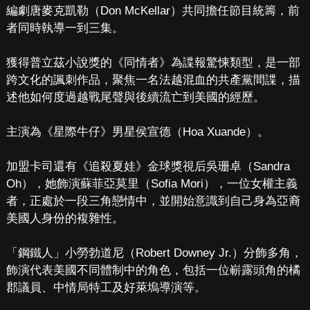
編劇唐麥克凱勒（Don McKellar）共同擔任節目統籌，前
者同時執導一到三集。
獲得普立茲小說獎的《同情者》為諜報驚悚類型，是一部
跨文化的諷刺作品，聚焦一名法越混血的共產黨間諜，描
述他如何度過越戰尾聲與後續流亡到美國的經歷。
主演為《星際牛仔》男星侯宣德（Hoa Xuande）。
加盟卡司還有《追殺夏娃》金球獎視后吳珊卓（Sandra
Oh），她飾演蘇菲亞莫里（Sofia Mori），一位女權主義
者，正處於一段三角戀情中，並開始意識到自己身為亞裔
美國人身份的複雜性。
「鋼鐵人」小勞勃道尼（Robert Downey Jr.）分飾多角，
飾演代表美國不同體制中的角色，包括一位嶄露頭角的橘
郡議員、中情局特工及好萊塢導演等。