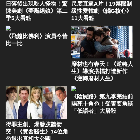
日落後出現吃人怪物！驚
尺度直逼A片！19禁限制
悚美劇《夢魘絕鎮》第二
級性愛韓劇《觸G核心》
季5大看點
11大看點
《飛越比佛利》演員今昔
比一比
廢材也有春天！《逆轉人
生》導演搭檔打造新作
《逆轉廢材人生》
《陰屍路》第九季完結前
賜死十角色！受害要角談
「低語者」大屠殺
得罪主創、爆發肢體衝
突！《實習醫生》14位角
色退出真相大公開