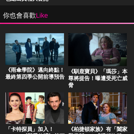
你也會喜歡
Like
《雨傘學院》邁向終點！
《馴鹿寶貝》「瑪莎」本
最終第四季公開前導預告
尊將提告！曝遭受死亡威
脅
「卡特探員」加入！
《柏捷頓家族》有「闔家