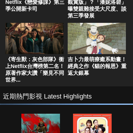
Netflix《戀愛修課》第三
觀賞版」？「潘妮洛碧」
季公開新卡司
曝雙親難接受大尺度、談
第三季發展
《寄生獸：灰色部隊》衝
吉卜力最萌療癒系動畫！
上Netflix台灣榜第二名！
經典之作《貓的報恩》重
原著作家大讚「樂見不同
返大銀幕
世界...
近期熱門影視 Latest Highlights