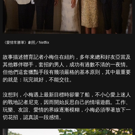
《愛情常勝軍》劇照／Netflix
故事描述體育記者小梅住在紐約，多年來總和好友亞當及
其他夥伴聯手，套招釣男人，成功有過數不清的一夜情。
但他們這套獵豔手段有幾項嚴格的基本原則，其中最重要
的就是：玩完就好，不能交往。
沒想到，小梅遇上最新目標時卻暈了船，不小心愛上迷人
的戰地記者尼克，因而開始反思自己的情場遊戲。工作、
玩樂、友誼、愛情的界線逐漸模糊，小梅必須學著放下一
切花招，認真談一段感情。