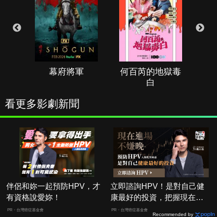
幕府將軍
何百芮的地獄毒
白
看更多影劇新聞
伴侶和妳一起預防HPV，才
立即諮詢HPV！是對自己健
有資格說愛妳！
康最好的投資，把握現在不
嫌晚！
PR・台灣癌症基金會
PR・台灣癌症基金會
Recommended by