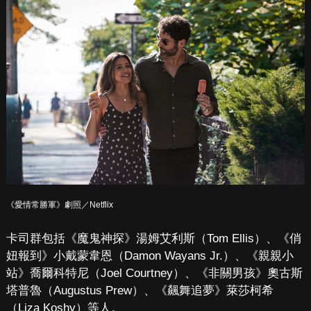
《愛情常勝軍》劇照／Netflix
卡司群包括《魔鬼神探》湯姆艾利斯（Tom Ellis）、《俏
妞報到》小戴蒙韋恩（Damon Wayans Jr.）、《親親小
站》喬爾科特尼（Joel Courtney）、《非關男孩》奧古斯
塔普魯（Augustus Prew）、《飆舞追夢》萊莎柯希
（Liza Koshy）等人。