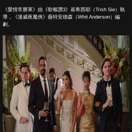
《愛情常勝軍》由《歌喉讚3》崔希西耶（Trish Sie）執
導，《漫威夜魔俠》薇特安德森（Whit Anderson）編
劇。