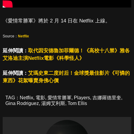
《愛情常勝軍》將於 2 月 14 日在 Netflix 上線。
Source：
Netflix
延伸閱讀：
取代因安德魯加菲爾德！《高校十八禁》雅各
艾洛迪主演Netflix電影《科學怪人》
延伸閱讀：
艾瑪史東二度封后！金球獎最佳影片《可憐的
東西》花絮曝賣身佛心價
TAG：
Netflix
,
電影
,
愛情常勝軍
,
Players
,
吉娜羅德里奎
,
Gina Rodriguez
,
湯姆艾利斯
,
Tom Ellis