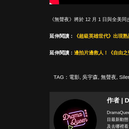
《無聲夜》將於 12 月 1 日與全美
延伸閱讀：
《超級英雄世代》出現熟
延伸閱讀：
邊拍片邊救人！《自由之
TAG：
電影
,
吳宇森
,
無聲夜
,
Sile
作者 | 
Drama
目最新動態
及去哪裡看