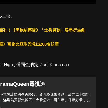
同步上映。
面孔！《黑袍糾察隊》「士兵男孩」客串衍生劇
聲》哥倫比亞取景救出200名孩童
nt Night
,
喬爾金納曼
,
Joel Kinnaman
DramaQueen電視迷
Queen電視迷提供歐美影集、台灣影視圈資訊，全方位掌握節
，滿足熱愛影集觀眾三大看需求：看什麼、什麼好看，以
。