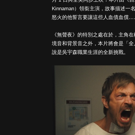
Kinnaman）領銜主演，故事描
怒火的他誓言要讓這些人血債血償…
《無聲夜》的特別之處在於，主角在
境音和背景音之外，本片將會是「全
說是吳宇森職業生涯的全新挑戰。