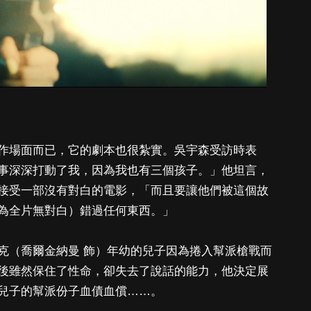
作場面而已，它的劇本也很紮實。吳宇森受訪時表
事深深打動了我，因為我也有三個孩子。」他坦言，
接受一部沒有對白的電影，「而且要讓他們被這個故
為全片無對白）錯過任何東西。」
克（喬爾金納曼 飾）年幼的兒子因為捲入幫派槍戰而
後雖然保住了性命，卻失去了說話的能力，他決定展
兒子的幫派份子血債血償……。