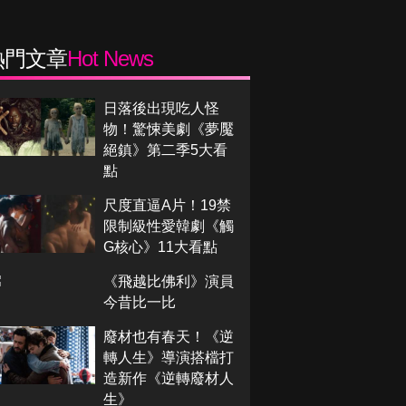
熱門文章
Hot News
日落後出現吃人怪
物！驚悚美劇《夢魘
絕鎮》第二季5大看
點
尺度直逼A片！19禁
限制級性愛韓劇《觸
G核心》11大看點
《飛越比佛利》演員
今昔比一比
廢材也有春天！《逆
轉人生》導演搭檔打
造新作《逆轉廢材人
生》