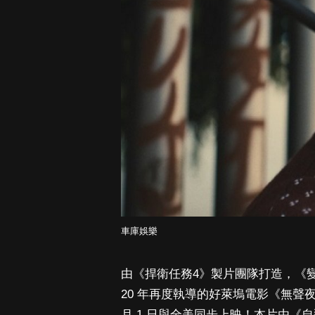
車庫娛樂
由《捍衛任務4》製片團隊打造，《
20 年再度執導的好萊塢電影《無聲夜》（
月 1 日與全美同步上映！本片由《自