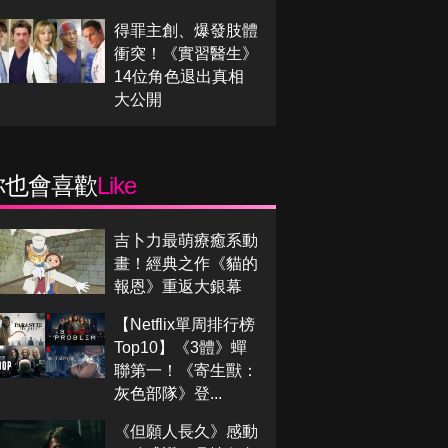
得罪主創、爆發肢體
衝突！《實習醫生》
14位角色退出真相
大公開
你也會喜歡
Like
吉卜力最萌療癒系動
畫！經典之作《貓的
報恩》重返大銀幕
【Netflix單周排行榜
Top10】《3體》蟬
聯第一！《寄生獸：
灰色部隊》登...
《但願人長久》感動