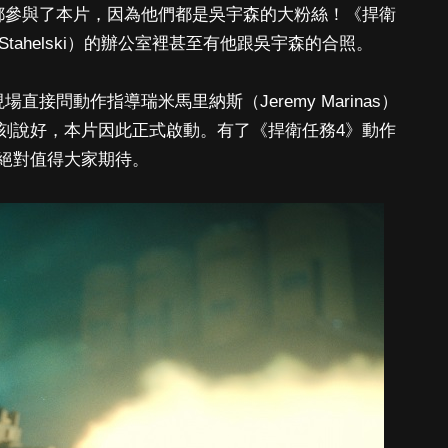
都參與了本片，因為他們都是吳宇森的大粉絲！《捍衛
Stahelski）的辦公室裡甚至有他跟吳宇森的合照。
接問動作指導瑞米馬里納斯（Jeremy Marinas）
刻說好，本片因此正式啟動。有了《捍衛任務4》動作
絕對值得大家期待。