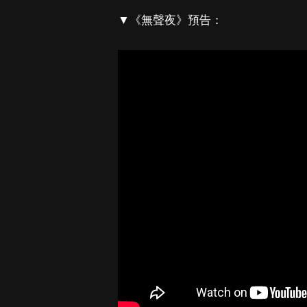
▼《無聲夜》預告：