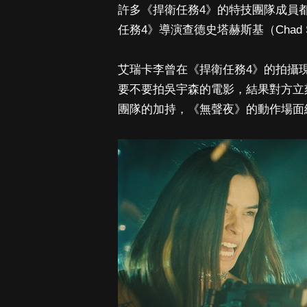
許多《捍衛任務4》的特技團隊成員
任務4》導演查德史塔赫斯基（Chad 
艾瑞卡李曾在《捍衛任務4》的拍攝現場直
要不要拍吳宇森的電影，結果對方立
團隊的加持，《無聲夜》的動作場面