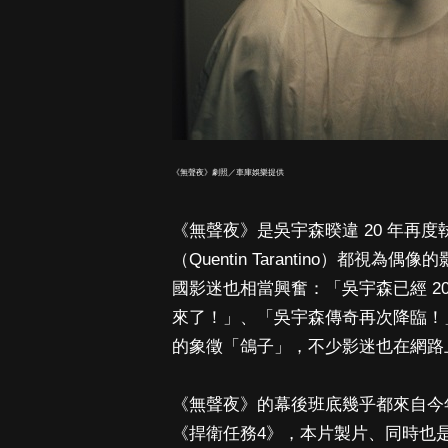
《無聲夜》劇照／車庫娛樂提供
《無聲夜》是吳宇森暌違 20 年再
（Quentin Tarantino）都
國影迷也相當興奮：「吳宇森已經 2
來了！」、「吳宇森傳奇再次降臨！
的象徵「鴿子」，不少影迷也在網路
《無聲夜》的幕後班底幾乎都來自今年全
《捍衛任務4》，本片製片、同時也是《