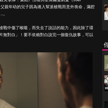
述一名父親年幼的兒子因為捲入幫派槍戰而意外喪命，滿腔
…。
槍戰中傷了喉嚨，而失去了說話的能力，因此除了環
片無對白」！要不依賴對白說完一個復仇故事，可以