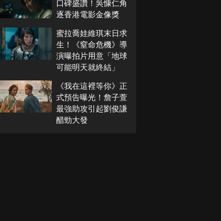
口碑盛讚！吳慷仁角
逐香港電影金像獎
蜜拉喬娃維琪末日求
生！《窒命危機》導
演曝拍片用意「地球
可能明天就終結」
《我在這裡等你》正
式預告曝光！詹子萱
最強助攻引起劉俊謙
醋勁大發