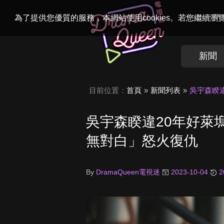
Welcome to
Dr
為了提供您優質的服務，本網站使用cookies。若您繼續
新聞
目前位置：
首頁
新聞列表
吳宇森睽
吳宇森睽違20年好萊
無對白」怒火復仇
By
DramaQueen電視迷
2023-10-04
2