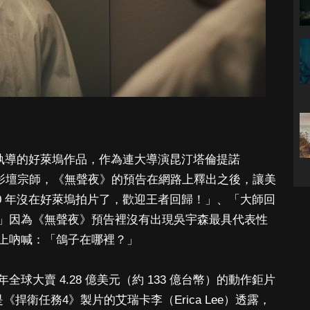
度執導的好萊塢作品，作為連大導演昆汀塔倫提諾
視為偶像的影壇宗師，《無聲夜》的預告在網路上釋出之後，讓美
0 年沒在好萊塢拍片了，歡迎王者回歸！」、「大師回
」因為《無聲夜》預告裡沒有出現吳宇森最具代表性
上吶喊：「鴿子在哪裡？」
球大賣 4.28 億美元（約 133 億台幣）的動作鉅片
捍衛任務4》製片的艾瑞卡李（Erica Lee）透露，