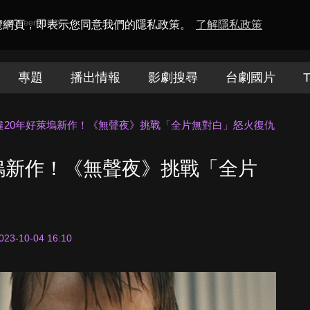
amaQueen電視迷
瀏覽網頁，即表示您同意我們的隱私政策。
了解隱私政策
專題
播出情報
影劇搜尋
台劇國片
T
違20年好萊塢新作！《無聲夜》挑戰「全片無對白」怒火復仇
塢新作！《無聲夜》挑戰「全片
023-10-04 16:10