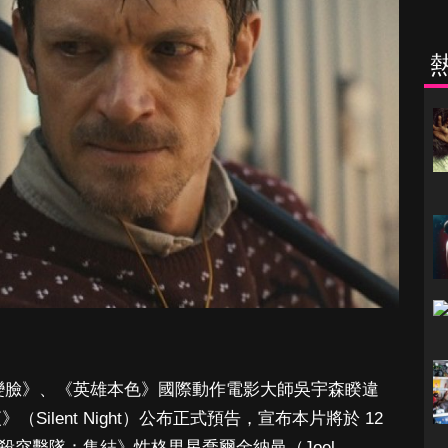
變臉》、《英雄本色》國際動作電影大師吳宇森睽違
Silent Night）公布正式預告，宣布本片將於 12
殺突擊隊：集結》性格男星喬爾金納曼（Joel