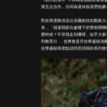
第五次合作，共同為退休探員勞勃麥
對於再度飾演這位深藏絕技的鄰家大
來，「就連我跟住處樓下的警衛閒聊
麼時候？不管我走到哪裡，似乎大家
刑教育3》，也將會是丹佐華盛頓演
佐華盛頓再度點頭同意回歸的系列會