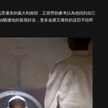
風景優美的義大利南部，正當勞勃麥考以為他找到自己
始騷擾他的親朋好友，更多血腥又痛快的逞罰手段即