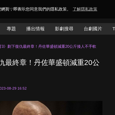
amaQueen電視迷
瀏覽網頁，即表示您同意我們的隱私政策。
了解隱私政策
專題
播出情報
影劇搜尋
台劇國片
T
育3》劃下復仇最終章！丹佐華盛頓減重20公斤揍人不手軟
仇最終章！丹佐華盛頓減重20公
023-08-29 16:52