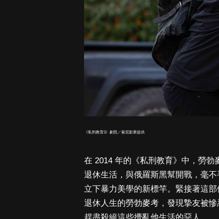
《私刑教育3》劇照／索尼影業提供
在 2014 年的《私刑教育》中，
退休生活，與俄羅斯黑幫開戰，毫不
立下暴力美學的新標竿。緊接著這部備
退休人生的勞勃麥考，發現摯友被慘
趕盡殺絕這些攪亂他生活的惡人。