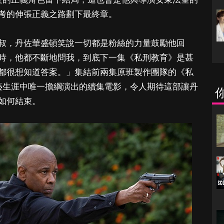
考的伸張正義之路劃下最終章。
叔，丹佐華盛頓笑說一切都是粉絲的力量鼓勵他回
時，他都不斷地問我，到底下一集《私刑教育》是甚
都很想知道答案。」集結前兩集原班製作團隊的《私
藝生涯中唯一擔綱演出的續集電影，令人期待這部讓丹
如何結束。