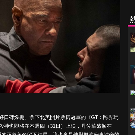
好口碑爆棚、拿下北美開片票房冠軍的《GT：跨界玩
殺神也即將在本週四（31日）上映，丹佐華盛頓在
愛的正義角色留下結局，這也會是他與導演安東法奎的