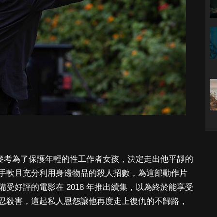
勞勃麥考為了保護年輕的性工作者女孩，決定走出他平靜的
手軟且充分利用身邊物品的殺人招數，為這部動作片
受好評的電影在 2018 年推出續集，以為終於能享受
忍殺害，這起私人恩怨讓他再度走上復仇的不歸路，