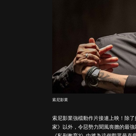
索尼影業
索尼影業強檔動作片接連上映！除了
家》以外，令惡勢力聞風喪膽的最強
《私刑教育3》中將為這個觀眾最喜