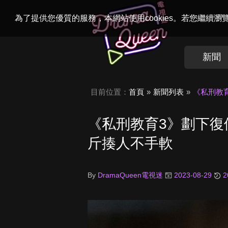
Welcome to
Dr
為了提供您優質的服務，本網站使用cookies。若您繼續
新聞
目前位置：
首頁
新聞列表
《私刑教
《私刑教育3》劃下復
斤揍人不手軟
By
DramaQueen電視迷
2023-08-29
2