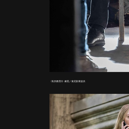
《私刑教育3》劇照／索尼影業提供