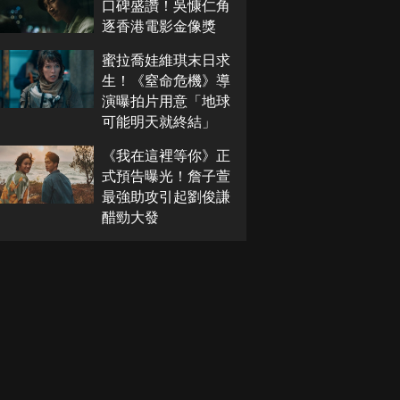
口碑盛讚！吳慷仁角
逐香港電影金像獎
蜜拉喬娃維琪末日求
生！《窒命危機》導
演曝拍片用意「地球
可能明天就終結」
《我在這裡等你》正
式預告曝光！詹子萱
最強助攻引起劉俊謙
醋勁大發