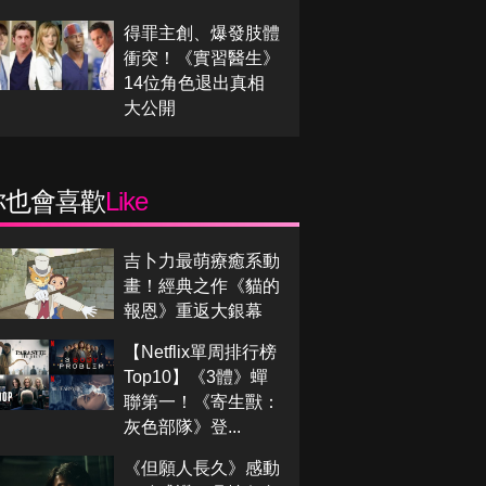
得罪主創、爆發肢體
衝突！《實習醫生》
14位角色退出真相
大公開
你也會喜歡
Like
吉卜力最萌療癒系動
畫！經典之作《貓的
報恩》重返大銀幕
【Netflix單周排行榜
Top10】《3體》蟬
聯第一！《寄生獸：
灰色部隊》登...
《但願人長久》感動