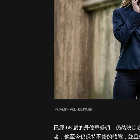
《私刑教育3》劇照／索尼影業提供
已經 68 歲的丹佐華盛頓，仍然決
者，他至今仍保持不錯的體態，並且從