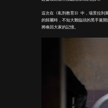
這次在《私刑教育3》中，場景拉到
的歸屬時，不知大難臨頭的黑手黨開
將喚回大家的記憶。