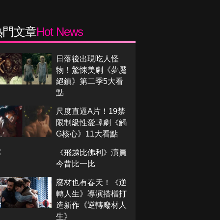
熱門文章
Hot News
日落後出現吃人怪
物！驚悚美劇《夢魘
絕鎮》第二季5大看
點
尺度直逼A片！19禁
限制級性愛韓劇《觸
G核心》11大看點
《飛越比佛利》演員
今昔比一比
廢材也有春天！《逆
轉人生》導演搭檔打
造新作《逆轉廢材人
生》