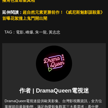
播角色查命案真相
延伸閱讀：
超自然元素更勝前作！《威尼斯魅影謀殺案》
首曝花絮撞上鬼門開出閘
TAG：
電影
,
峰爆
,
朱一龍
,
黃志忠
作者 | DramaQueen電視迷
DramaQueen電視迷提供歐美影集、台灣影視圈資訊，全方位
掌握節目最新動態，滿足熱愛影集觀眾三大看需求：看什麼、