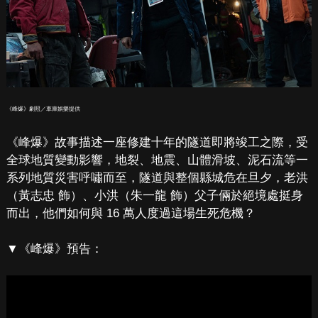
《峰爆》劇照／車庫娛樂提供
《峰爆》故事描述一座修建十年的隧道即將竣工之際，受
全球地質變動影響，地裂、地震、山體滑坡、泥石流等一
系列地質災害呼嘯而至，隧道與整個縣城危在旦夕，老洪
（黃志忠 飾）、小洪（朱一龍 飾）父子倆於絕境處挺身
而出，他們如何與 16 萬人度過這場生死危機？
▼《峰爆》預告：