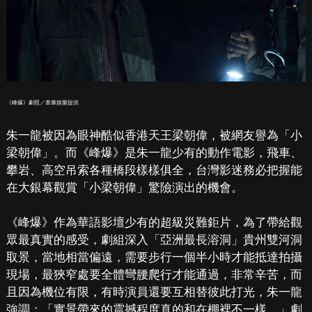
《峰爆》劇照／車庫娛樂提供
朱一龍被因為眼神酷似香港天王梁朝偉，被網友譽為「小
梁朝偉」。而《峰爆》是朱一龍少有的動作電影，飛車、
攀岩、高空吊索各種橋段樣樣俱全，台灣影迷務必把握能
在大銀幕觀賞「小梁朝偉」驚險演出的機會。
《峰爆》作為華語影壇少有的超級災難鉅片，為了帶給觀
眾最真實的感受，劇組深入「亞洲最長溶洞」貴州雙河洞
取景，當地相當偏遠，需要步行一個半小時才能抵達拍攝
現場，最狹窄處要全體彎腰爬行才能通過，非常辛苦，而
且因為機位有限，有時演員還要互相替彼此打光，朱一龍
強調：「實景帶來的震撼程度真的和在棚裡不一樣。」劇