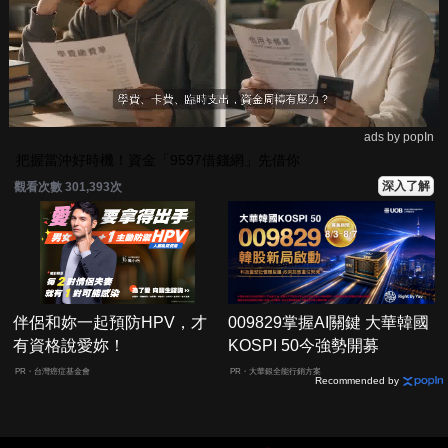
ads by popIn
把握當沖好時機！資金「9597借錢網」先借你
深入了解
觀看次數 301,393次
伴侶和妳一起預防HPV，才
009829掌握AI關鍵 大華韓國
有資格說愛妳！
KOSPI 50今強勢開募
PR・台灣癌症基金會
PR・大華銀全能行銷方案
Recommended by