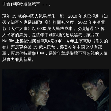
手合作解救這座城市……。
現年 35 歲的中國人氣男星朱一龍，2018 年以電視劇《知
否？知否？應是綠肥紅瘦》打開知名度，2022 年主演電
影《人生大事》以 6000 萬人民幣成本，收穫超過 17 億
人民幣的票房，是該年中國影壇的超級黑馬，該片在
Netflix 上架後也榮登電影榜冠軍，今年主演電影《消失的
她》票房更突破 35 億人民幣，榮登今年中國暑期檔冠
軍，票房仍持續攀升中，是近年華語影壇不可忽視的人氣
與實力兼具新星。