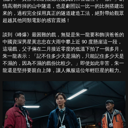
情高潮炸掉的山中隧道，也是劇照以一比一的比例搭建出
來的，過程完全採用真正的隧道建造工法，絕對帶給觀眾
超越其他同類電影的感官震撼！
談到《峰爆》最困難的戲，無疑是朱一龍要和飾演爸爸的
中國資深男星黃志忠在大雨中攀上近 90 度懸崖這一段，
這場戲，父子倆在二月接近零度的低溫下拍了一個多月，
朱一龍表示：「記不住多少天是濕的，只能記住多少天是
不濕的，因為不濕的戲份比較少。」即使如此辛苦，朱一
龍還是堅持要親自上陣，讓人佩服這位年輕巨星的毅力。