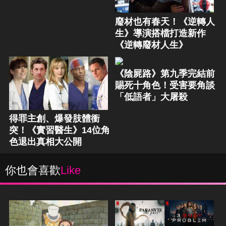
廢材也有春天！《逆轉人
生》導演搭檔打造新作
《逆轉廢材人生》
《陰屍路》第九季完結前
賜死十角色！受害要角談
「低語者」大屠殺
得罪主創、爆發肢體衝
突！《實習醫生》14位角
色退出真相大公開
你也會喜歡
Like