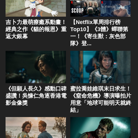
吉卜力最萌療癒系動畫！
【Netflix單周排行榜
經典之作《貓的報恩》重
Top10】《3體》蟬聯第
返大銀幕
一！《寄生獸：灰色部
隊》登...
《但願人長久》感動口碑
蜜拉喬娃維琪末日求生！
盛讚！吳慷仁角逐香港電
《窒命危機》導演曝拍片
影金像獎
用意「地球可能明天就終
結」