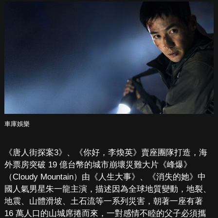
車庫娛樂
《唐人街探案3》、《你好，李煥英》賣座團隊打造，海
外票房突破 19 億台幣的城市崩壞災難大片《峰爆》
（Cloudy Mountain）由《人生大事》、《消失的她》中
國人氣男星朱一龍主演，描述因為全球地質變動，地裂、
地震、山體滑坡、土石流等一系列災害，朝著一座有著
16 萬人口的山城席捲而來，一對感情不睦的父子必須攜