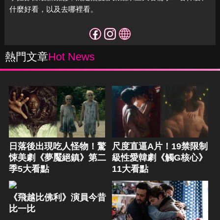
什麼好看，以及去哪裡看。
熱門文章
Hot News
日落後出現吃人怪物！驚
尺度直逼A片！19禁限制
悚美劇《夢魘絕鎮》第二
級性愛韓劇《觸G核心》
季5大看點
11大看點
《飛越比佛利》演員今昔
比一比