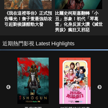
《我在這裡等你》正式預
比爾史柯斯嘉翻轉「小
告曝光！詹子萱最強助攻
丑」形象！初代「琴葛
引起劉俊謙醋勁大發
雷」化身反派大讚《滅世
男孩》瘋狂又邪惡
近期熱門影視 Latest Highlights