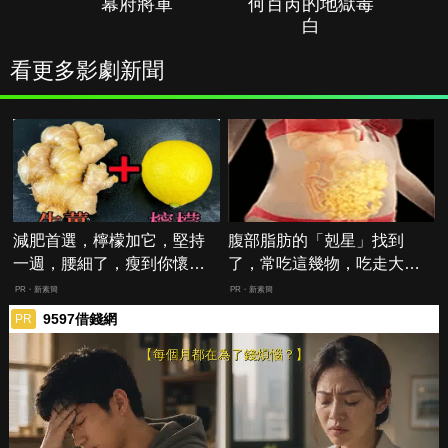
幕府將軍
何百芮的地獄毒
白
看更多影劇新聞
減肥首選，檸檬加它，堅持
腹部脂肪的「剋星」找到
一週，腰細了，瘦到你懷疑
了，常吃這幾物，吃走大肚
人生
囊，瘦出小蠻腰
PR・新素簡
PR・新素簡
9597借錢網
PR