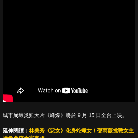
城市崩壞災難大片《峰爆》將於 9 月 15 日全台上映。
延伸閱讀：
林美秀《惡女》化身蛇蠍女！邵雨薇挑戰女主