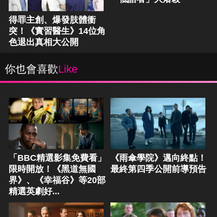
得罪主創、爆發肢體衝
突！《實習醫生》14位角
色退出真相大公開
你也會喜歡
Like
「BBC精選影集免費看」
《雨傘學院》邁向終點！
限時開放！《黑道無國
最終第四季公開前導預告
界》、《幸福谷》等20部
精選英劇好...