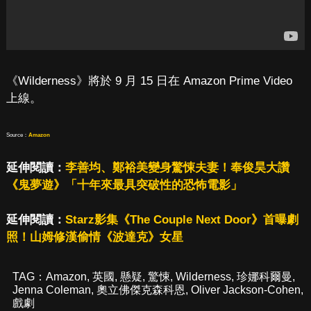
《Wilderness》將於 9 月 15 日在 Amazon Prime Video
上線。
Source：
Amazon
延伸閱讀：
李善均、鄭裕美變身驚悚夫妻！奉俊昊大讚
《鬼夢遊》「十年來最具突破性的恐怖電影」
延伸閱讀：
Starz影集《The Couple Next Door》首曝劇
照！山姆修漢偷情《波達克》女星
TAG：
Amazon
,
英國
,
懸疑
,
驚悚
,
Wilderness
,
珍娜科爾曼
,
Jenna Coleman
,
奧立佛傑克森科恩
,
Oliver Jackson-Cohen
,
戲劇