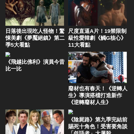
日落後出現吃人怪物！驚
尺度直逼A片！19禁限制
悚美劇《夢魘絕鎮》第二
級性愛韓劇《觸G核心》
季5大看點
11大看點
《飛越比佛利》演員今昔
比一比
廢材也有春天！《逆轉人
生》導演搭檔打造新作
《逆轉廢材人生》
《陰屍路》第九季完結前
賜死十角色！受害要角談
「低語者」大屠殺