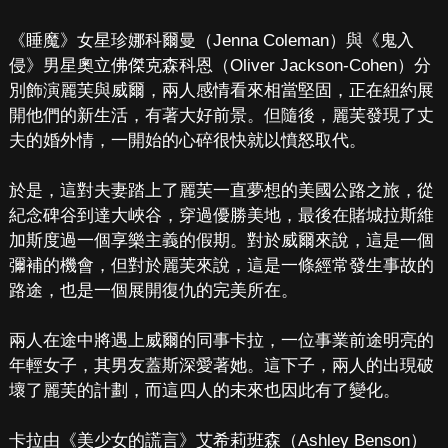
《睡魔》女星珍娜科爾曼（Jenna Coleman）與《鬼入
侵》男星奧立佛傑克森科恩（Oliver Jackson-Cohen）分
別飾演麗芙與威爾，兩人感情看來相當堅固，正在紐約展
開他們的新生活，有著大好前景。但隨後，麗芙發現了丈
夫的婚外情，一開始的心碎很快就以憤怒取代。
於是，這對夫妻踏上了麗芙一直夢想的美國公路之旅，從
紀念碑谷到達大峽谷，穿過優勝美地，最後在賭城拉斯維
加斯度過一個享樂主義的假期。對於威爾來說，這是一個
彌補的機會，但對於麗芙來說，這是一條經常發生事故的
路途，也是一個展開復仇的完美所在。
兩人在途中將遇上威爾的同事卡拉，一位事業前途明亮的
年輕女子，其男友蓋斯深愛著她。這下子，兩人的出現破
壞了麗芙的計劃，而這四人的未來也因此有了變化。
卡拉由《美少女的謊言》艾希莉班森（Ashley Benson）