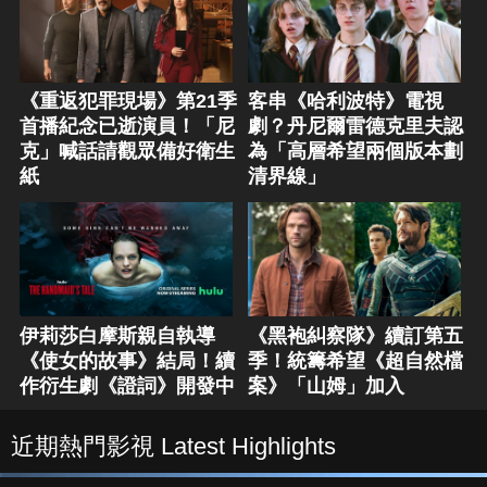
《重返犯罪現場》第21季
客串《哈利波特》電視
首播紀念已逝演員！「尼
劇？丹尼爾雷德克里夫認
克」喊話請觀眾備好衛生
為「高層希望兩個版本劃
紙
清界線」
伊莉莎白摩斯親自執導
《黑袍糾察隊》續訂第五
《使女的故事》結局！續
季！統籌希望《超自然檔
作衍生劇《證詞》開發中
案》「山姆」加入
近期熱門影視 Latest Highlights