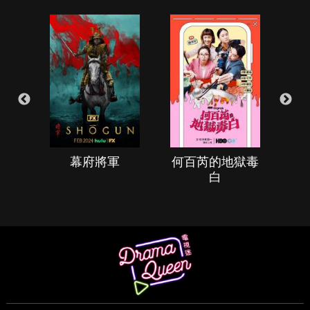
幕府將軍
何百芮的地獄毒
白