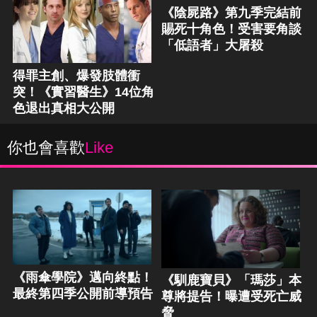
《陰屍路》第九季完結前
賜死十角色！受害要角談
「低語者」大屠殺
得罪主創、爆發肢體衝
突！《實習醫生》14位角
色退出真相大公開
你也會喜歡
Like
《雨傘學院》邁向終點！
《馴鹿寶貝》「瑪莎」本
最終第四季公開前導預告
尊將提告！曝遭受死亡威
脅