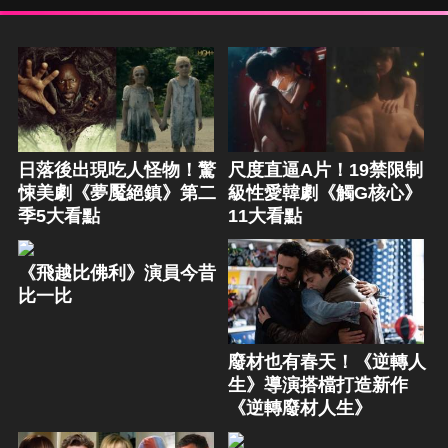
日落後出現吃人怪物！驚
尺度直逼A片！19禁限制
悚美劇《夢魘絕鎮》第二
級性愛韓劇《觸G核心》
季5大看點
11大看點
《飛越比佛利》演員今昔
比一比
廢材也有春天！《逆轉人
生》導演搭檔打造新作
《逆轉廢材人生》