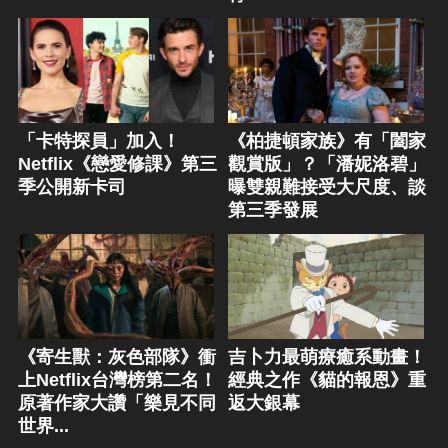
「卡特探員」加入！
《柏捷頓家族》有「闔家
Netflix《戀愛修課》第三
觀賞版」？「潘妮洛碧」
季公開新卡司
曝雙親難接受大尺度、談
第三季發展
《寄生獸：灰色部隊》衝
吉卜力最萌療癒系動畫！
上Netflix台灣榜第二名！
經典之作《貓的報恩》重
原著作家大讚「樂見不同
返大銀幕
世界...