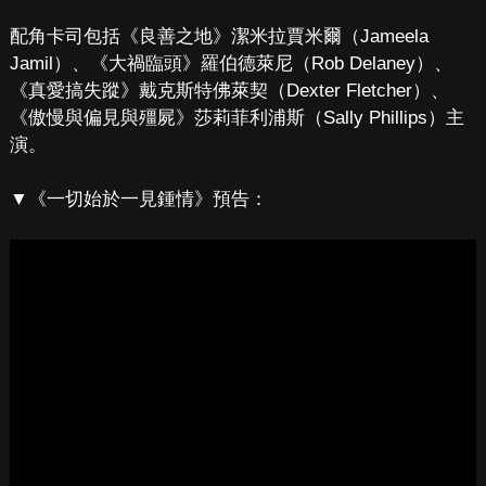
配角卡司包括《良善之地》潔米拉賈米爾（Jameela
Jamil）、《大禍臨頭》羅伯德萊尼（Rob Delaney）、
《真愛搞失蹤》戴克斯特佛萊契（Dexter Fletcher）、
《傲慢與偏見與殭屍》莎莉菲利浦斯（Sally Phillips）主
演。
▼《一切始於一見鍾情》預告：