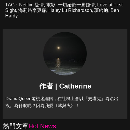
TAG：
Netflix
,
愛情
,
電影
,
一切始於一見鍾情
,
Love at First
Sight
,
海莉路李察森
,
Haley Lu Richardson
,
班哈迪
,
Ben
Hardy
作者 | Catherine
DramaQueen電視迷編輯，在社群上會以「史塔克」為名出
沒。為什麼呢？因為我愛《冰與火》！
熱門文章
Hot News