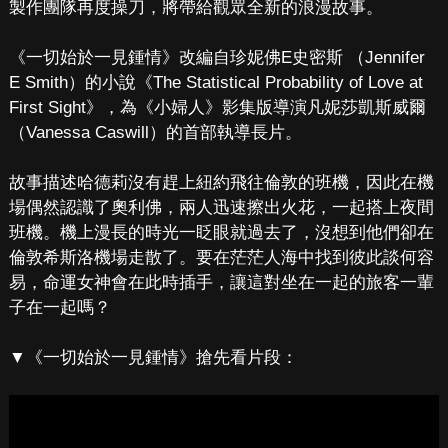
製作團隊再度操刀，將帶給觀眾全新的浪漫故事。
《一切始於一見鍾情》改編自珍妮佛E史密斯 （Jennifer
E Smith）的小說《The Statistical Probability of Love at
First Sight》，為《小婦人》影集版導演凡妮莎凱斯威爾
（Vanessa Caswill）的首部執導長片。
故事描述哈德莉沒有趕上紐約飛往倫敦的班機，因此在機
場偶然認識了奧利佛，兩人迅速擦出火花，一起搭上夜間
班機。機上漫長的時光一眨眼就過去了，沒想到他們卻在
倫敦希斯洛機場走散了。要在茫茫人海中找到彼此談何容
易，命運女神會在此時插手，讓這對坐在一起的旅客一輩
子在一起嗎？
▼《一切始於一見鍾情》搶先看片段：