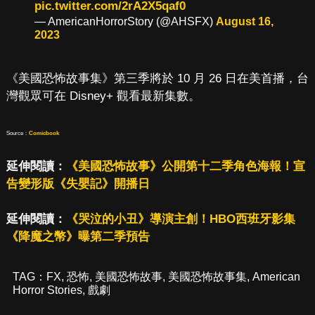
pic.twitter.com/2rA2X5qaf0
— AmericanHorrorStory (@AHSFX)
August 16,
2023
《美國恐怖故事集》第三季將於 10 月 26 日在美首播，台
灣觀眾可在 Disney+ 觀看最新集數。
Source：
Comicbook
延伸閱讀：
《美國恐怖故事》公開第十二季角色海報！宣
告變形版《失嬰記》開播日
延伸閱讀：
《哭泣的小丑》導演主創！HBO西班牙影集
《降魔之幣》曝第二季預告
TAG：
FX
,
恐怖
,
美國恐怖故事
,
美國恐怖故事集
,
American
Horror Stories
,
戲劇