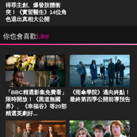
得罪主創、爆發肢體衝
突！《實習醫生》14位角
色退出真相大公開
你也會喜歡
Like
「BBC精選影集免費看」
《雨傘學院》邁向終點！
限時開放！《黑道無國
最終第四季公開前導預告
界》、《幸福谷》等20部
精選英劇好...