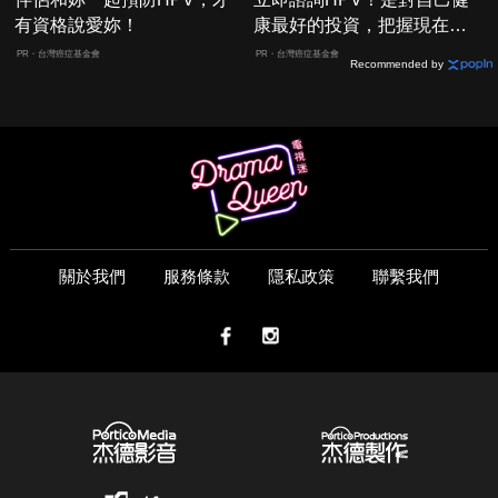
有資格說愛妳！
康最好的投資，把握現在不
嫌晚！
PR・台灣癌症基金會
PR・台灣癌症基金會
Recommended by
關於我們
服務條款
隱私政策
聯繫我們