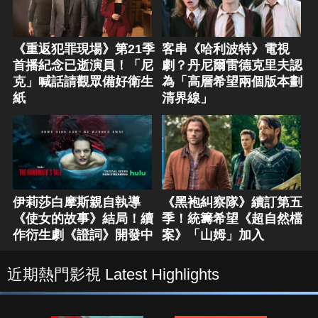
《重返犯罪現場》第21季
客串《哈利波特》電視
首播紀念已逝演員！「尼
劇？丹尼爾雷德克里夫認
克」喊話請觀眾備好衛生
為「高層希望兩個版本劃
紙
清界線」
伊莉莎白摩斯親自執導
《黑袍糾察隊》續訂第五
《使女的故事》結局！續
季！統籌希望《超自然檔
作衍生劇《證詞》開發中
案》「山姆」加入
近期熱門影視 Latest Highlights