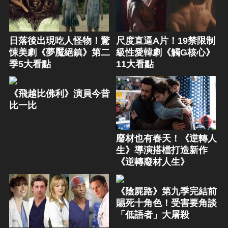
日落後出現吃人怪物！驚
尺度直逼A片！19禁限制
悚美劇《夢魘絕鎮》第二
級性愛韓劇《觸G核心》
季5大看點
11大看點
《飛越比佛利》演員今昔
比一比
廢材也有春天！《逆轉人
生》導演搭檔打造新作
《逆轉廢材人生》
《陰屍路》第九季完結前
賜死十角色！受害要角談
「低語者」大屠殺