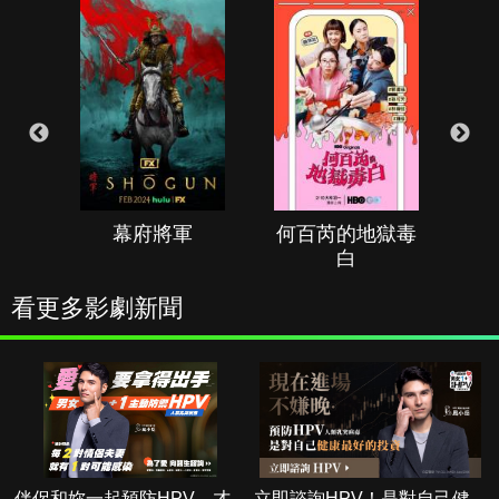
幕府將軍
何百芮的地獄毒
白
看更多影劇新聞
伴侶和妳一起預防HPV，才
立即諮詢HPV！是對自己健