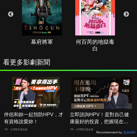
幕府將軍
何百芮的地獄毒
白
看更多影劇新聞
伴侶和妳一起預防HPV，才
立即諮詢HPV！是對自己健
有資格說愛妳！
康最好的投資，把握現在不
嫌晚！
PR・台灣癌症基金會
PR・台灣癌症基金會
Recommended by