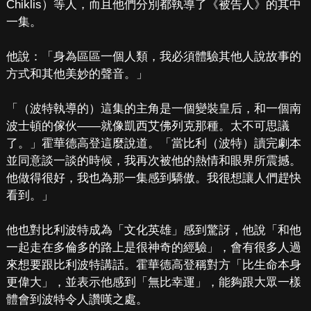
Chiklis）等人，而且他們分別都執導了《被告人》的其中
一集。
他說：「身為區區一個人類，我必須體驗其他人說故事的
方式和其他美妙的聲音。」
「（波特執導的）這集的主角是一個變裝皇后，和一個南
波士頓的傢伙——就像凱西艾佛列克那種。太不可思議
了。」霍華德高登這麼說道。「當比利（波特）讀完劇本
並同意談一談的時候，我再次被他的熱情和眼界所震撼。
他做得很好，我也為那一集感到驕傲。我很想讓人們趕快
看到。」
他也對比利波特成為「文化英雄」感到驚訝，他說「和他
一起走在多倫多的路上是很神奇的經驗」，會有很多人過
來想要跟比利波特講話。霍華德高登稱對方「比生命本身
更偉大」，並表示他感到「無比幸運」，能夠跟大眾一樣
體會到波特令人讚嘆之處。