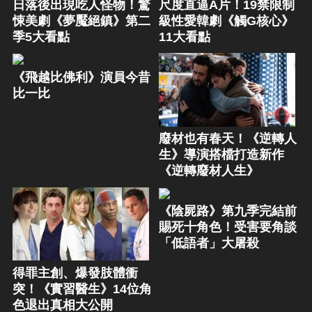
日落後出現吃人怪物！驚
尺度直逼A片！19禁限制
悚美劇《夢魘絕鎮》第二
級性愛韓劇《觸G核心》
季5大看點
11大看點
《飛越比佛利》演員今昔
比一比
廢材也有春天！《逆轉人
生》導演搭檔打造新作
《逆轉廢材人生》
《陰屍路》第九季完結前
賜死十角色！受害要角談
「低語者」大屠殺
得罪主創、爆發肢體衝
突！《實習醫生》14位角
色退出真相大公開