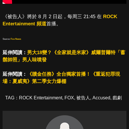
《被告人》將於 8 月 2 日起，每周三 21:45 在
ROCK
Entertainment 頻道
首播。
Source:
Fox News
延伸閱讀：
男大18變？《全家就是米家》威爾普爾特「蓄
鬍帥照」男人味噴發
延伸閱讀：
《贖金任務》全台獨家首播！《重返犯罪現
場：夏威夷》第二季女力爆棚
TAG：
ROCK Entertainment
,
FOX
,
被告人
,
Accused
,
戲劇