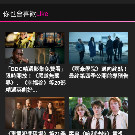
你也會喜歡
Like
「BBC精選影集免費看」
《雨傘學院》邁向終點！
限時開放！《黑道無國
最終第四季公開前導預告
界》、《幸福谷》等20部
精選英劇好...
《重返犯罪現場》第21季
客串《哈利波特》電視