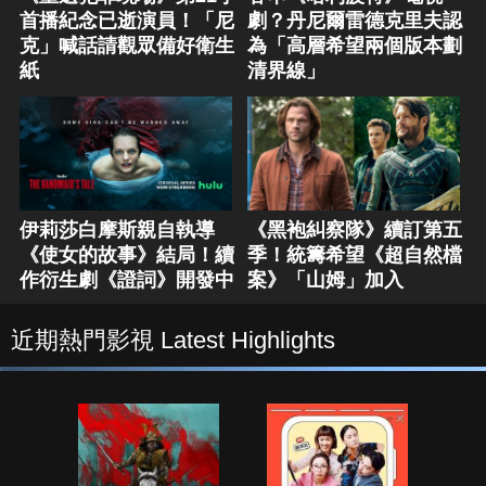
首播紀念已逝演員！「尼
劇？丹尼爾雷德克里夫認
克」喊話請觀眾備好衛生
為「高層希望兩個版本劃
紙
清界線」
伊莉莎白摩斯親自執導
《黑袍糾察隊》續訂第五
《使女的故事》結局！續
季！統籌希望《超自然檔
作衍生劇《證詞》開發中
案》「山姆」加入
近期熱門影視 Latest Highlights