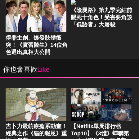
《陰屍路》第九季完結前
賜死十角色！受害要角談
「低語者」大屠殺
得罪主創、爆發肢體衝
突！《實習醫生》14位角
色退出真相大公開
你也會喜歡
Like
吉卜力最萌療癒系動畫！
【Netflix單周排行榜
經典之作《貓的報恩》重
Top10】《3體》蟬聯第