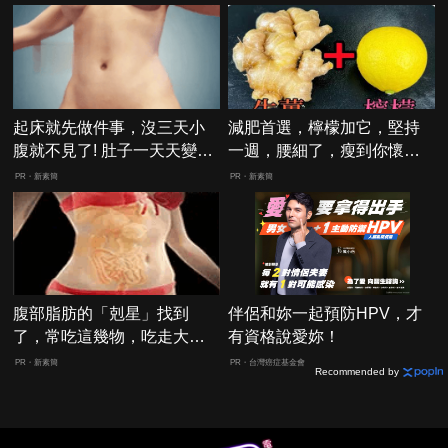
起床就先做件事，沒三天小
減肥首選，檸檬加它，堅持
腹就不見了! 肚子一天天變
一週，腰細了，瘦到你懷疑
小！
人生
PR・新素簡
PR・新素簡
腹部脂肪的「剋星」找到
伴侶和妳一起預防HPV，才
了，常吃這幾物，吃走大肚
有資格說愛妳！
囊，瘦出小蠻腰
PR・新素簡
PR・台灣癌症基金會
Recommended by