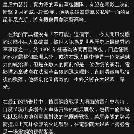
皇后約瑟芬，實力派的幕前幕後團隊，有望在電影上映前
衝擊 9 月的威尼斯影展，演活拿破崙霸氣又私密一面的瓦
昆菲尼克斯，將有機會再創演藝高峰。
「在我的字典裡沒有『不可能』這個字」，令人聞風喪膽
的法國小巨人拿破崙，被世人認為是世界歷史上最優秀的
軍事家之一，於 1804 年登基為法蘭西皇帝後，四處征戰
的他稱霸整個歐洲大陸，或許在眾人眼中他是一位充滿魅
力的統治者，但是在敵人的面前卻是一位傲慢的暴君。電
影描述拿破崙在法國革命後的迅速崛起，直到滑鐵盧戰役
後的殞落，他戲劇化又傳奇的一生終於將在大銀幕上曝
光。
在最新的預告片中，擅長調度戰爭大場面的雷利史考特，
再度呈現出多場令人血脈賁張的經典戰役，包括土倫圍城
戰以及與奧地利軍團對決的烏爾姆戰役，萬馬奔騰的騎兵
衝撞加上震耳欲聾的火炮襲擊，在電影院大銀幕上勢必會
是一場震撼的視覺饗宴。