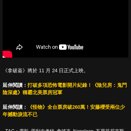
《拿破崙》將於 11 月 24 日正式上映。
延伸閱讀：
打破多項恐怖電影開片紀錄！《陰兒房：鬼門
陰深處》稱霸北美票房冠軍
延伸閱讀：
《怪物》全台票房破260萬！安藤櫻受兩位少
年撼動淚流不已