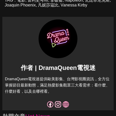
TAG：
電影
,
雷利史考特
,
拿破崙
,
Napoleon
,
瓦昆菲尼克斯
,
Joaquin Phoenix
,
凡妮莎寇比
,
Vanessa Kirby
作者 | DramaQueen電視迷
DramaQueen電視迷提供歐美影集、台灣影視圈資訊，全方位
掌握節目最新動態，滿足熱愛影集觀眾三大看需求：看什麼、
什麼好看，以及去哪裡看。