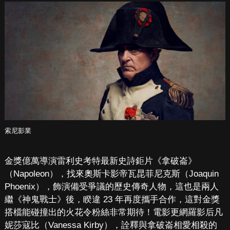
索尼影業
金獎億萬導演雷利史考特最新史詩鉅片《拿破崙》
（Napoleon），找來奧斯卡影帝瓦昆菲尼克斯（Joaquin
Phoenix），飾演備受爭議的歷史傳奇人物，這也是兩人
繼《神鬼戰士》後，睽違 23 年再度攜手合作，這對金獎
搭檔能碰撞出的火花令粉絲非常期待！電影更網羅影后凡
妮莎寇比（Vanessa Kirby），詮釋與拿破崙相愛相殺的