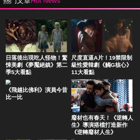
熱門文章
Hot News
日落後出現吃人怪物！驚
尺度直逼A片！19禁限制
悚美劇《夢魘絕鎮》第二
級性愛韓劇《觸G核心》
季5大看點
11大看點
《飛越比佛利》演員今昔
比一比
廢材也有春天！《逆轉人
生》導演搭檔打造新作
《逆轉廢材人生》