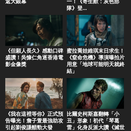
返大銀幕
一！《寄生獸：灰色部
隊》登...
《但願人長久》感動口碑
蜜拉喬娃維琪末日求生！
盛讚！吳慷仁角逐香港電
《窒命危機》導演曝拍片
影金像獎
用意「地球可能明天就終
結」
《我在這裡等你》正式預
比爾史柯斯嘉翻轉「小
告曝光！詹子萱最強助攻
丑」形象！初代「琴葛
引起劉俊謙醋勁大發
雷」化身反派大讚《滅世