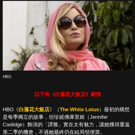
HBO
以下有《白蓮花大飯店》劇情
HBO《
白蓮花大飯店
》（
The White Lotus
）最初的構想
是每季獨立的故事，但珍妮佛庫里姬（Jennifer
Coolidge）飾演的「譚雅」實在太有魅力，讓她獲得重返
第二季的機會，不過她最終仍在結局領便當。