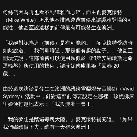
粉絲們因為再也看不到譚雅而心碎，而主創麥克懷特
（Mike White）坦承他不排除透過前傳來讓譚雅登場的可
能性，他甚至說這樣的前傳最有可能發生在澳洲。
「我絕對認為這（前傳）是有可能的。」麥克懷特受訪時
如此說道。「我們剛聊過，那是個有趣的點子。」他甚至
開玩笑說，這部前傳可以使用類似於《印第安納瓊斯之命
運輪盤》所使用的技術，讓珍妮佛庫里姬「回春 20
歲」。
由於這次訪談是發生在澳洲的繽紛雪梨燈光音樂節（Vivid
Sydney）活動中，針對這部前傳要設定在哪裡，珍妮佛庫
里姬便打趣地表示：「我投澳洲一票！」
「我的夢想是踏遍每塊大陸。」麥克懷特補充道。「如果
我們繼續做下去，總有一天得來澳洲！」