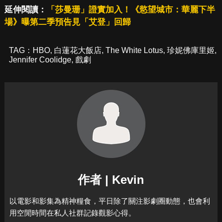
延伸閱讀：
「莎曼珊」證實加入！《慾望城市：華麗下半
場》曝第二季預告見「艾登」回歸
TAG：
HBO
,
白蓮花大飯店
,
The White Lotus
,
珍妮佛庫里姬
,
Jennifer Coolidge
,
戲劇
作者 | Kevin
以電影和影集為精神糧食，平日除了關注影劇圈動態，也會利
用空閒時間在私人社群記錄觀影心得。