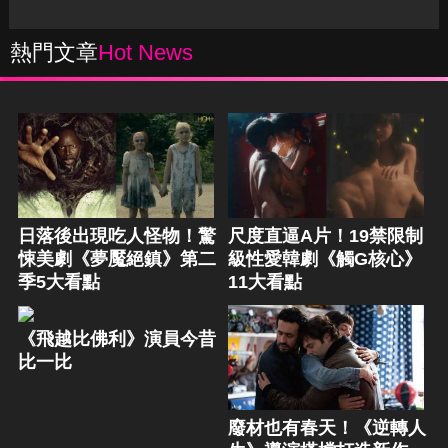
熱門文章
Hot News
日落後出現吃人怪物！驚
尺度直逼A片！19禁限制
悚美劇《夢魘絕鎮》第二
級性愛韓劇《觸G核心》
季5大看點
11大看點
《飛越比佛利》演員今昔
比一比
廢材也有春天！《逆轉人