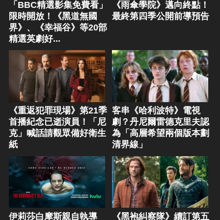
「BBC精選影集免費看」
《雨傘學院》邁向終點！
限時開放！《黑道無國
最終第四季公開前導預告
界》、《幸福谷》等20部
精選英劇好...
《重返犯罪現場》第21季
客串《哈利波特》電視
首播紀念已逝演員！「尼
劇？丹尼爾雷德克里夫認
克」喊話請觀眾備好衛生
為「高層希望兩個版本劃
紙
清界線」
伊莉莎白摩斯親自執導
《黑袍糾察隊》續訂第五