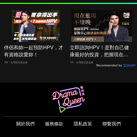
伴侶和妳一起預防HPV，才
立即諮詢HPV！是對自己健
有資格說愛妳！
康最好的投資，把握現在不
嫌晚！
PR・台灣癌症基金會
PR・台灣癌症基金會
Recommended by
關於我們
服務條款
隱私政策
聯繫我們