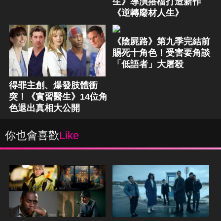
生》導演搭檔打造新作
《逆轉廢材人生》
《陰屍路》第九季完結前
賜死十角色！受害要角談
「低語者」大屠殺
得罪主創、爆發肢體衝
突！《實習醫生》14位角
色退出真相大公開
你也會喜歡
Like