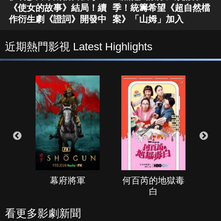
《使女的故事》結局！續
季！統籌希望《超自然檔
作衍生劇《證詞》開發中
案》「山姆」加入
近期熱門影視 Latest Highlights
幕府將軍
何百芮的地獄毒
白
看更多影劇新聞