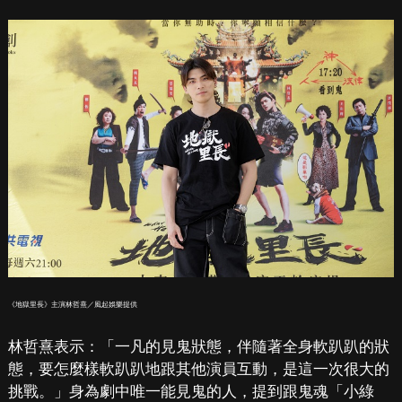
《地獄里長》主演林哲熹／風起娛樂提供
林哲熹表示：「一凡的見鬼狀態，伴隨著全身軟趴趴的狀
態，要怎麼樣軟趴趴地跟其他演員互動，是這一次很大的
挑戰。」身為劇中唯一能見鬼的人，提到跟鬼魂「小綠