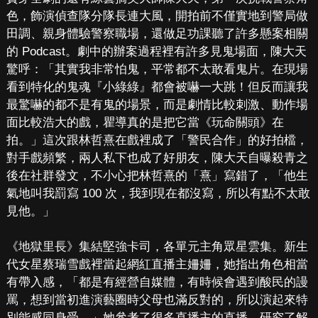
色，飾演偵查隊分隊長連大風，開拍前不僅實地到警局做
田調、親身體驗警察職場，還做足功課聽了許多懸案相關
的 Podcast。劇中的辦案過程裡有許多見鬼場面，陳大天
驚呼：「其實我非常怕鬼，平常都不太敢看鬼片。在現場
看到特化的鬼魂『小綠綠』都會被嚇一大跳！但反而讓我
最驚嚇的都不是有鬼的場景，而是劇情比較刺激、動作場
面比較浩大的戲，瞿導真的是把它當《玩命關頭》在
拍。」這次跟林哲熹在戲裡成了「警民合作」的好拍檔，
對手戲頻繁，兩人私下也成了好朋友，陳大天自曝殺青之
後在社群發文，不小心把林哲熹的「熹」寫錯了，「他生
氣地叫我罰寫 100 次，我到現在都沒寫，所以有點不太敢
見他。」
《地獄里長》集結堅強卡司，各單元主角眾星雲集。新生
代女星蔡瑞雪戲裡當起網紅直播主姍姍，她指出角色相當
有帶入感，「都是有經營自媒體，有時候會遇到酸民的謾
罵，想到當初進演藝圈時父母也滿反對的，所以演起來特
別能感同身受。」她參考了很多直播主的直播，研究了解