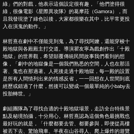
綠」們的對戲，他表示這個設定很有趣，「他們塗得很
綠，很像電影《星際異攻隊》的葛摩菈（Gamora），而
且我發現塗了綠色以後，大家都很樂在其中，比平常更投
入在演鬼的動作。」
林哲熹在劇中不僅能見到鬼，為了尋找阿嬤，還能穿梭十
殿地獄與各殿殿主打交道。導演瞿友寧為戲創作出「十殿
地獄」的世界觀，希望顛覆傳統民間故事我們看到的想
像，「劇中的地獄像是一個我們熟悉的空間，人也在那活
著、鬼也在那過著。人死後走過十殿地獄，每一殿的設置
是所有人間情列出來的情感反省，一一回想在人世間到底
經歷或錯過了什麼，然後可以變成一個最單純的小baby去
投胎轉世。」
劇組團隊為了尋找合適的十殿地獄場景，走訪全台特殊景
點及秘境拍攝，十分用心。林哲熹認為這個角色最挑戰也
最好玩的就是，「什麼都要去管、都要參與，即便從高樓
被丟下去、驚險飛車、半夜在山谷尋人、爬上爆炸的遊覽