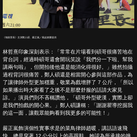
《地獄里長》主演鄭人碩、嚴正嵐／風起娛樂提供
林哲熹印象深刻表示：「常常在片場看到碩哥很痛苦地在
背台詞，經過時碩哥還會開玩笑說『我們分一下啦、幫我
講兩句啦』，但開拍後他還是能消化得很好。」雖然拍攝
過程背詞很痛苦，鄭人碩還是相當開心參與這部作品，為
了讓律師外型更加穩重，敬業為戲增胖了 7 公斤，「所以
如果播出時大家看了之後不是那麼舒服的話請大家見
諒。」演員們則不吝稱讚他，「碩哥外型硬漢，實際上卻
是我們拍戲的開心果。」鄭人碩謙稱：「謝謝瞿導挖掘我
的這一面，讓觀眾能夠看到我更多的可能性！」
嚴正嵐飾演個性實事求是的菜鳥律師趙暖，講話語速飛
快，總是穿著 12 公分以上的高跟鞋。她認為所承接的挑