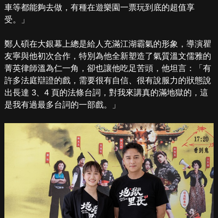
車等都能夠去做，有種在遊樂園一票玩到底的超值享
受。」
鄭人碩在大銀幕上總是給人充滿江湖霸氣的形象，導演瞿
友寧與他初次合作，特別為他全新塑造了氣質溫文儒雅的
菁英律師溫為仁一角，卻也讓他吃足苦頭，他坦言：「有
許多法庭辯證的戲，需要很有自信、很有說服力的狀態說
出長達 3、4 頁的法條台詞，對我來講真的滿地獄的，這
是我有過最多台詞的一部戲。」