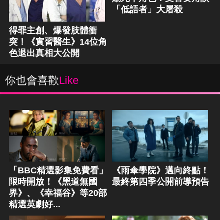
「低語者」大屠殺
得罪主創、爆發肢體衝
突！《實習醫生》14位角
色退出真相大公開
你也會喜歡
Like
「BBC精選影集免費看」
《雨傘學院》邁向終點！
限時開放！《黑道無國
最終第四季公開前導預告
界》、《幸福谷》等20部
精選英劇好...