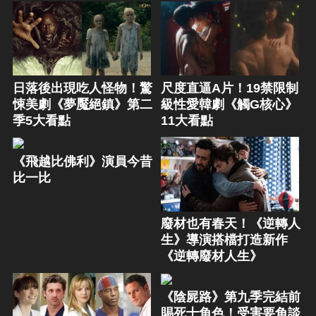
日落後出現吃人怪物！驚
尺度直逼A片！19禁限制
悚美劇《夢魘絕鎮》第二
級性愛韓劇《觸G核心》
季5大看點
11大看點
《飛越比佛利》演員今昔
比一比
廢材也有春天！《逆轉人
生》導演搭檔打造新作
《逆轉廢材人生》
《陰屍路》第九季完結前
賜死十角色！受害要角談