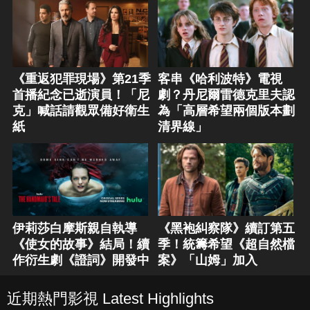
《重返犯罪現場》第21季
客串《哈利波特》電視
首播紀念已逝演員！「尼
劇？丹尼爾雷德克里夫認
克」喊話請觀眾備好衛生
為「高層希望兩個版本劃
紙
清界線」
伊莉莎白摩斯親自執導
《黑袍糾察隊》續訂第五
《使女的故事》結局！續
季！統籌希望《超自然檔
作衍生劇《證詞》開發中
案》「山姆」加入
近期熱門影視 Latest Highlights