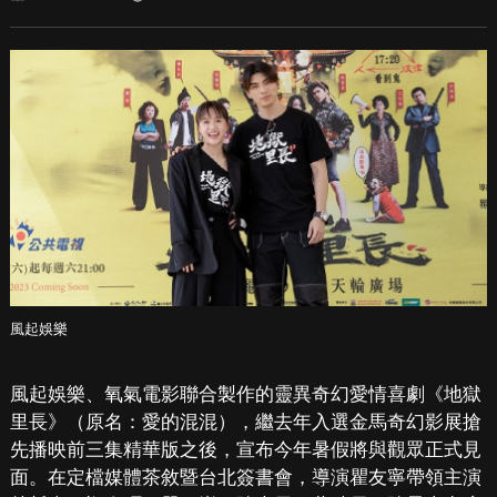
風起娛樂
風起娛樂、氧氣電影聯合製作的靈異奇幻愛情喜劇《地獄
里長》（原名：愛的混混），繼去年入選金馬奇幻影展搶
先播映前三集精華版之後，宣布今年暑假將與觀眾正式見
面。在定檔媒體茶敘暨台北簽書會，導演瞿友寧帶領主演