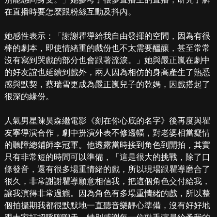
在直播時要怎麼跟粉絲互動及抖內。
她感性表示：「謝謝瞿導給我自由發揮的空間，因為有很
棒的劇本，即使情緒重的戲份也不太需要醞釀，甚至常常
沒有寫到哭戲的部分也會跟著流淚。」她與嚴正嵐在劇中
的好友誼也延續到戲外，兩人因為相仿的身高產生了熟悉
感與默契，蔡瑞雪更成為嚴正嵐兒子的乾媽，因戲搭起了
很深的緣份。
人氣男星陳昊森繼電影《刻在你心底的名字》後再度與瞿
友寧導演合作，劇中扮演外表不修邊幅，對老婆相當癡情
的聽障總鋪師李冠軍。他透露當時接到角色到開拍，其實
只有非常短的時間可以準備，「這是很大的挑戰，除了口
條發音，還有很多場重情緒的戲，所以現場跟瞿導磨合了
很久，非常謝謝瞿導願意相信我，把這個角色交付給我，
讓我演得非常過癮。因為角色有多場重情緒的戲，所以整
個拍攝期我都很默默地一直聽音樂靜心準備，沒有好好地