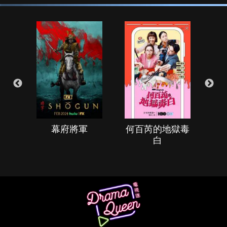
幕府將軍
何百芮的地獄毒
白