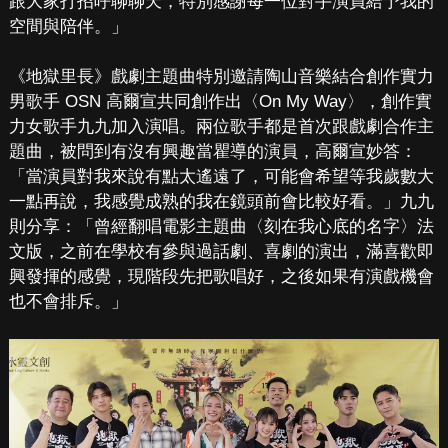
跟大家打招呼聊聊天，特別感謝每一位對手演員給予我的
空間與陪伴。」
《地獄里長》戲劇主題曲特別邀請陶山音樂結合創作實力
男歌手 OSN 高爾宣共同創作出〈On My Way〉，創作實
力女歌手九九加入演唱。兩位歌手都是首次跟戲劇合作主
題曲，被問到有沒有興趣當瞿導的演員，高爾宣妙答：
「當演員對我來說有點太遙遠了，可能會希望等我歲數大
一點再說，我感覺成熟的我在鏡頭前會比較好看。」九九
則分享：「曾經翻唱電影主題曲〈刻在我心底的名字〉法
文版，之前在學校有參與過話劇、喜劇的演出，滿喜歡即
興發揮的感覺，現階段先把歌唱好，之後如果有演戲機會
也不會排斥。」