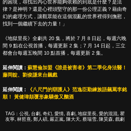
的困境，尋找出內心世界能夠依賴的到底是什麼？是法
律？是神明？還是心裡頭堅守的那一份公理正義？藉由奇
幻的處理方式，讓觀眾能在這個混亂的世界裡得到撫慰，
找到一個繼續下去的力量！」
《地獄里長》全劇共 20 集，將於 7 月 8 日起，每週六晚
間 9 點在公視首播，每週更新 2 集；7 月 14 日起，三立
都會台每週五晚間 10 點首播，每週更新 2 集。
延伸閱讀：
蘇慧倫加盟《誰是被害者》第二季化身法醫！
藤岡靛、劉俊謙來台飆戲
延伸閱讀：
《八尺門的辯護人》范逸臣勤練族語飆罵李銘
順！ 黃健瑋顛覆形象驕傲又酗酒
TAG：
公視
,
台劇
,
奇幻
,
愛情
,
喜劇
,
地獄里長
,
愛的混混
,
瞿
友寧
,
林哲熹
,
鄭人碩
,
嚴正嵐
,
陳大天
,
蔡瑞雪
,
陳昊森
,
戲劇