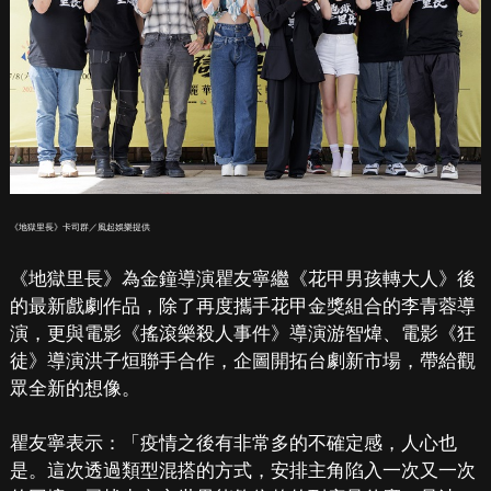
《地獄里長》卡司群／風起娛樂提供
《地獄里長》為金鐘導演瞿友寧繼《花甲男孩轉大人》後
的最新戲劇作品，除了再度攜手花甲金獎組合的李青蓉導
演，更與電影《搖滾樂殺人事件》導演游智煒、電影《狂
徒》導演洪子烜聯手合作，企圖開拓台劇新市場，帶給觀
眾全新的想像。
瞿友寧表示：「疫情之後有非常多的不確定感，人心也
是。這次透過類型混搭的方式，安排主角陷入一次又一次