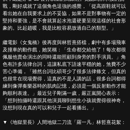
戰，剛好成就了這個角色逞強的感覺，「從高跟鞋就可以
看出她在自我要求上的不妥協，如果不是對事物有一定的
堅持和要強，是不會就算起水泡還硬要呈現這樣的社會形
象的。比起趙暖，我是比較容易放過自己的類型。」
繼電影《女鬼橋》後再度與林哲熹搭檔，劇中有多場飛車
及撞車的動作戲，她笑稱：「生命都交給他了！每次都很
佩服他賣命演出的同時還能照顧到身旁的對手演員。」角
色有許多法律台詞，這讓私底下語速平穩的她，煞費不少
苦心準備，「雖然台詞比碩哥少了很多法律條文，但真的
也很常在現場覺得，這真的不是人講的話，很多台詞都得
練到像彈奏樂器時的肌肉記憶，必須是一個反射動作才能
夠順利表達。」最近兒子剛滿一歲，嚴正嵐開心表示：
「想到拍攝時還跟其他演員聊到想生小孩就覺得很神奇，
沒想到現在真的可以和兒子一起看播出。」
▼《地獄里長》人間地獄二刀流「羅一凡」林哲熹花絮：