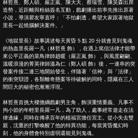
林哲熹、鄭人碩、嚴正嵐、陳大天、蔡瑞雪、陳昊森出席
造勢，近距離與粉絲簽名互動，戲劇播出前率先推出原著
小說，導演瞿友寧直呼：「不怕劇透，希望大家跟著地獄
里長一起燒腦解決案件。」
《地獄里長》故事講述每天黃昏 5 點 20 分就會見到鬼魂
的熱血里長羅一凡（林哲熹 飾），在遇上篤信法律才能帶
來公平正義的菜鳥律師趙暖（嚴正嵐 飾），與風度翩翩、
溫暖浪漫的菁英律師溫為仁（鄭人碩 飾）後，一連串的突
發案件接二連三地開始發生，伴隨著「信神」與「法律」
的衝突辯證，各類離奇懸案等待破解的同時，隱藏在三人
間巨大的秘密也漸漸浮現。
林哲熹首挑大樑擔綱戲劇男主角，飾演重情重義、凡事不
拘小節的年輕里長羅一凡，為了助人，處事經常遊走在法
律邊緣，同時在傳承百年的植福宮擔任宮主。從小失去雙
親，沈重的打擊喚醒了他的特異功能，每當黃昏魔幻時
刻，他的身體會特別虛弱還能見到鬼魂。