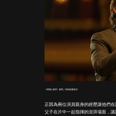
《揮灑心篇章》劇照／原創娛樂提供
正因為兩位演員親身的經歷讓他們在
父子在片中一起指揮的澎湃場面，讓