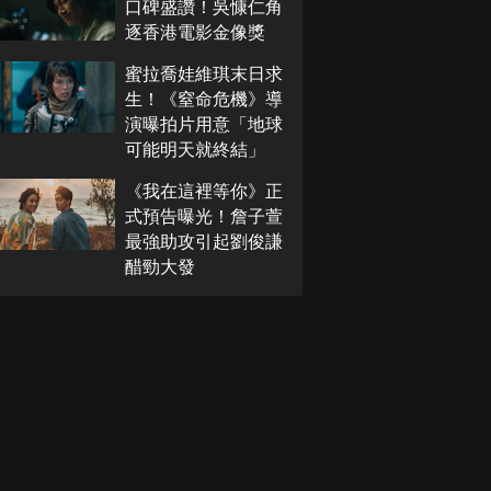
口碑盛讚！吳慷仁角
逐香港電影金像獎
蜜拉喬娃維琪末日求
生！《窒命危機》導
演曝拍片用意「地球
可能明天就終結」
《我在這裡等你》正
式預告曝光！詹子萱
最強助攻引起劉俊謙
醋勁大發