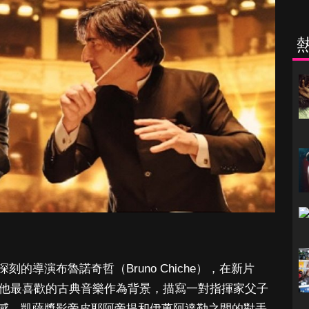
的導演布魯諾奇哲（Bruno Chiche），在新片
） 中將他最喜歡的古典音樂作為背景，描寫一對指揮家父子
感，凱薩獎影帝皮耶阿帝提和伊萬阿達勒之間的對手