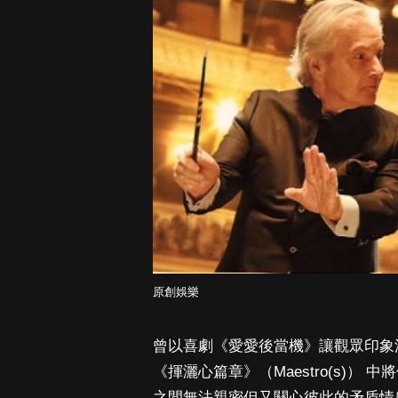
原創娛樂
曾以喜劇《愛愛後當機》讓觀眾印象深刻
《揮灑心篇章》（Maestro(s)
之間無法親密但又關心彼此的矛盾情