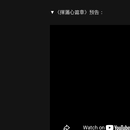
▼《揮灑心篇章》預告：