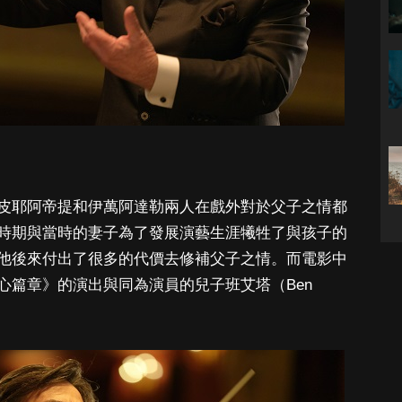
皮耶阿帝提和伊萬阿達勒兩人在戲外對於父子之情都
時期與當時的妻子為了發展演藝生涯犧牲了與孩子的
他後來付出了很多的代價去修補父子之情。而電影中
心篇章》的演出與同為演員的兒子班艾塔（Ben