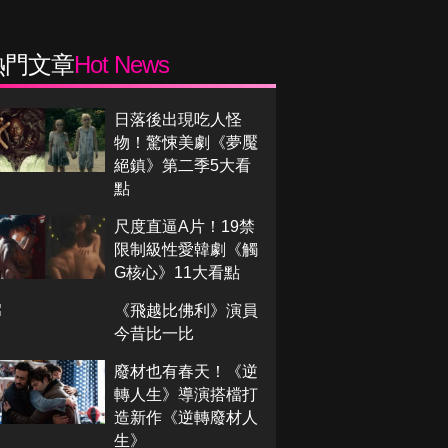
熱門文章
Hot News
日落後出現吃人怪
物！驚悚美劇《夢魘
絕鎮》第二季5大看
點
尺度直逼A片！19禁
限制級性愛韓劇《觸
G核心》11大看點
《飛越比佛利》演員
今昔比一比
廢材也有春天！《逆
轉人生》導演搭檔打
造新作《逆轉廢材人
生》