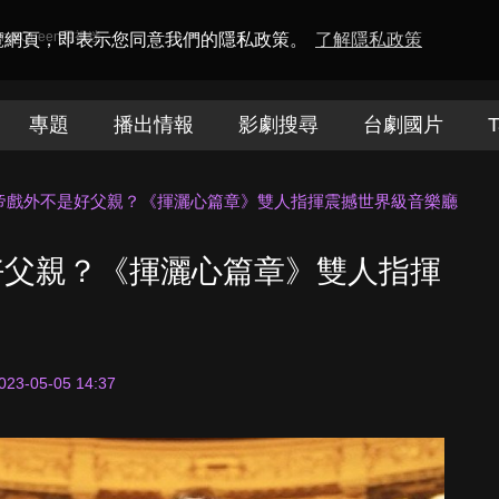
amaQueen電視迷
瀏覽網頁，即表示您同意我們的隱私政策。
了解隱私政策
專題
播出情報
影劇搜尋
台劇國片
T
帝戲外不是好父親？《揮灑心篇章》雙人指揮震撼世界級音樂廳
好父親？《揮灑心篇章》雙人指揮
023-05-05 14:37