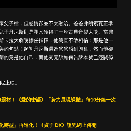
家父子檔，但感情卻並不太融洽。爸爸弗朗索瓦正準
兒子丹尼斯則是剛又獲得了一座古典音樂大獎。當弗
斯卡拉大劇院擔任指揮，他簡直不敢相信：那是他一
美的句點！起初丹尼斯還為爸爸感到興奮，然而他卻
蘭的竟是他自己，而他究竟該如何告訴本就已經關係
戲院上映。
M題材！《愛的密語》「努力展現裸體」每10分鐘一次
化轉型」再進化！《貞子 DX》詛咒網上傳開