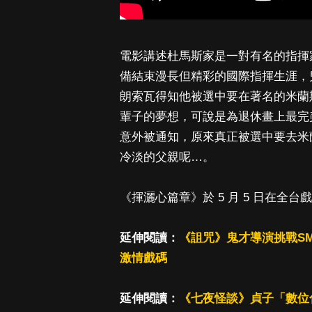
電影講述杜馬斯家是一對有名的指揮
備結束漫長但精彩的國際指揮生涯，
朗索瓦得知他被選中要在著名的米蘭
輩子的夢想，可說是為退休畫上最完
意外被通知，原來真正被選中要去米
冷淡的父親呢…。
《揮灑心篇章》於 5 月 5 日在全台
延伸閱讀：
《詛咒》鬼才導演挑戰S
激情戲碼
延伸閱讀：
《七夜怪談》貞子「數位