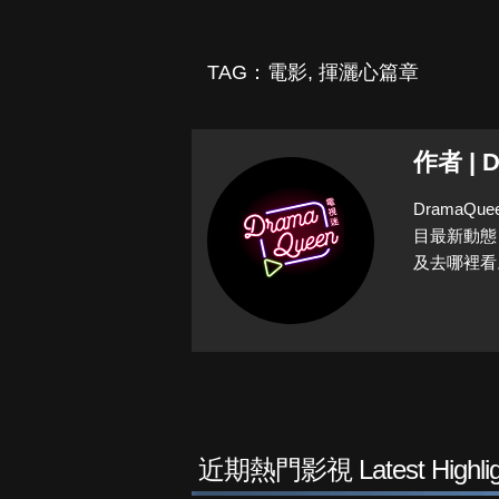
TAG：
電影
,
揮灑心篇章
作者 | 
Drama
目最新動態
及去哪裡看
近期熱門影視 Latest Highlig