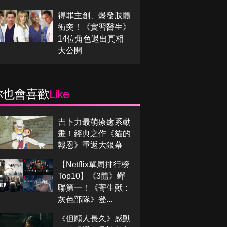
得罪主創、爆發肢體
衝突！《實習醫生》
14位角色退出真相
大公開
你也會喜歡
Like
吉卜力最萌療癒系動
畫！經典之作《貓的
報恩》重返大銀幕
【Netflix單周排行榜
Top10】《3體》蟬
聯第一！《寄生獸：
灰色部隊》登...
《但願人長久》感動