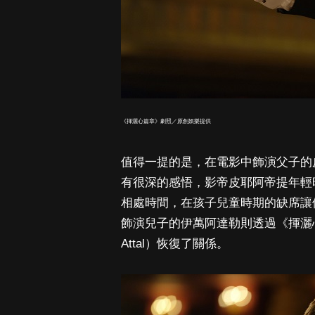
《揮灑心篇章》劇照／原創娛樂提供
值得一提的是，在電影中飾演父子的
有很深的感悟，影帝皮耶阿帝提年輕
相處時間，在孩子兒童時期的缺席讓
飾演兒子的伊萬阿達勒則透過《揮灑
Attal）恢復了關係。