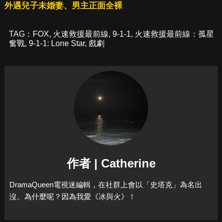
外遇兒子未婚妻、男主正面全裸
TAG：
FOX
,
火速救援最前線
,
9-1-1
,
火速救援最前線：孤星
奮戰
,
9-1-1: Lone Star
,
戲劇
作者 | Catherine
DramaQueen電視迷編輯，在社群上會以「史塔克」為名出
沒。為什麼呢？因為我愛《冰與火》！