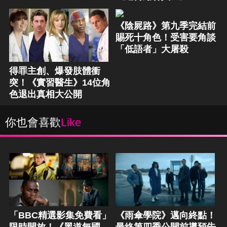
《陰屍路》第九季完結前
賜死十角色！受害要角談
「低語者」大屠殺
得罪主創、爆發肢體衝
突！《實習醫生》14位角
色退出真相大公開
你也會喜歡
Like
「BBC精選影集免費看」
《雨傘學院》邁向終點！