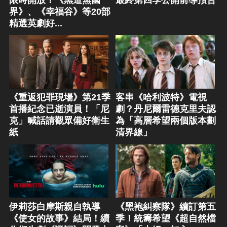
限時開放！《黑道無國
最終第四季公開前導預告
界》、《幸福谷》等20部
精選英劇好...
《重返犯罪現場》第21季
客串《哈利波特》電視
首播紀念已逝演員！「尼
劇？丹尼爾雷德克里夫認
克」喊話請觀眾備好衛生
為「高層希望兩個版本劃
紙
清界線」
伊莉莎白摩斯親自執導
《黑袍糾察隊》續訂第五
《使女的故事》結局！續
季！統籌希望《超自然檔