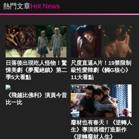
熱門文章
Hot News
日落後出現吃人怪物！驚
尺度直逼A片！19禁限制
悚美劇《夢魘絕鎮》第二
級性愛韓劇《觸G核心》
季5大看點
11大看點
《飛越比佛利》演員今昔
比一比
廢材也有春天！《逆轉人
生》導演搭檔打造新作
《逆轉廢材人生》