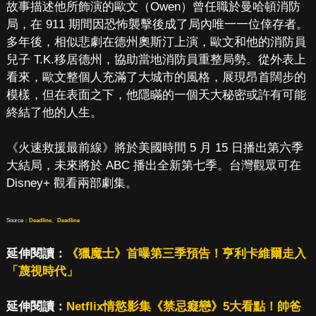
故事描述他所飾演的歐文（Owen）曾任職於曼哈頓消防
局，在 911 期間因恐怖襲擊後成了局內唯一一位倖存者。
多年後，相似悲劇在德州奧斯汀上演，歐文和他的消防員
兒子 T.K.移居德州，協助當地消防員重整局勢。從外表上
看來，歐文整個人充滿了大城市的風格，展現昂首闊步的
模樣，但在表面之下，他隱瞞的一個天大秘密或許有可能
終結了他的人生。
《火速救援最前線》將於美國時間 5 月 15 日播出第六季
大結局，未來將於 ABC 播出全新第七季。台灣觀眾可在
Disney+ 觀看兩部劇集。
Source：
Deadline
、
Deadline
延伸閱讀：
《獵魔士》首曝第三季預告！亨利卡維爾走入
「蔑視時代」
延伸閱讀：
Netflix情慾影集《禁忌癡戀》5大看點！帥爸