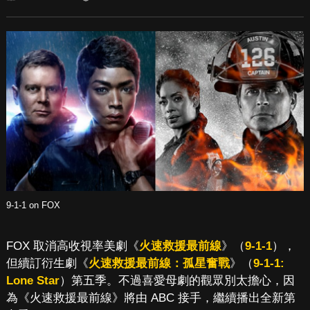
9-1-1 on FOX
FOX 取消高收視率美劇《
火速救援最前線
》（
9-1-1
），
但續訂衍生劇《
火速救援最前線：孤星奮戰
》（
9-1-1:
Lone Star
）第五季。不過喜愛母劇的觀眾別太擔心，因
為《火速救援最前線》將由 ABC 接手，繼續播出全新第