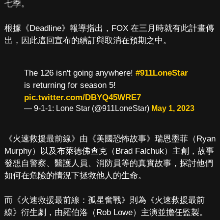
七季。
根據《Deadline》報導指出，FOX 在三月時就有此計畫傳
出，因此這回宣布的續訂與取消在預期之中。
The 126 isn't going anywhere!
#911LoneStar
is returning for season 5!
pic.twitter.com/DBYQ45WRE7
— 9-1-1: Lone Star (@911LoneStar)
May 1, 2023
《火速救援最前線》由《美國恐怖故事》瑞恩墨菲（Ryan
Murphy）以及布萊德佛查克（Brad Falchuk）主創，故事
發想自警察、醫護人員、消防員等的真實故事，探討他們
如何在危險的情況下拯救他人的生命。
而《火速救援最前線：孤星奮戰》則為《火速救援最前
線》衍生劇，由羅伯洛（Rob Lowe）主演並擔任監製。