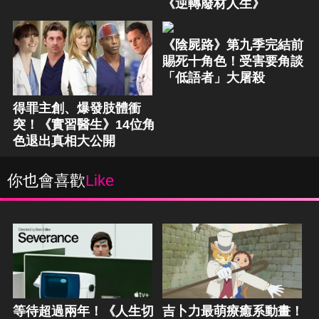
《逆轉廢材人生》
《陰屍路》第九季完結前
賜死十角色！受害要角談
「低語者」大屠殺
得罪主創、爆發肢體衝
突！《實習醫生》14位角
色退出真相大公開
你也會喜歡
Like
等待超過兩年！《人生切
吉卜力最萌療癒系動畫！