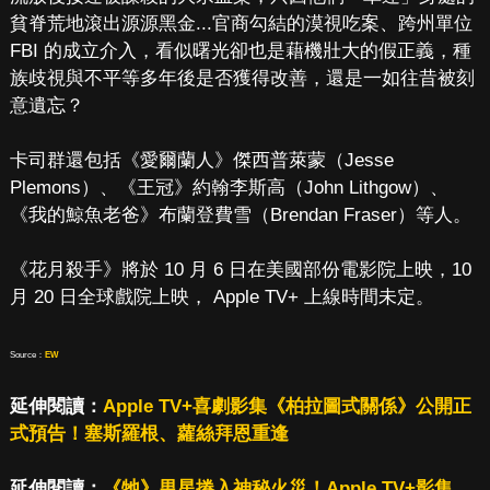
貧脊荒地滾出源源黑金...官商勾結的漠視吃案、跨州單位
FBI 的成立介入，看似曙光卻也是藉機壯大的假正義，種
族歧視與不平等多年後是否獲得改善，還是一如往昔被刻
意遺忘？
卡司群還包括《愛爾蘭人》傑西普萊蒙（Jesse
Plemons）、《王冠》約翰李斯高（John Lithgow）、
《我的鯨魚老爸》布蘭登費雪（Brendan Fraser）等人。
《花月殺手》將於 10 月 6 日在美國部份電影院上映，10
月 20 日全球戲院上映， Apple TV+ 上線時間未定。
Source：
EW
延伸閱讀：
Apple TV+喜劇影集《柏拉圖式關係》公開正
式預告！塞斯羅根、蘿絲拜恩重逢
延伸閱讀：
《牠》男星捲入神秘火災！Apple TV+影集