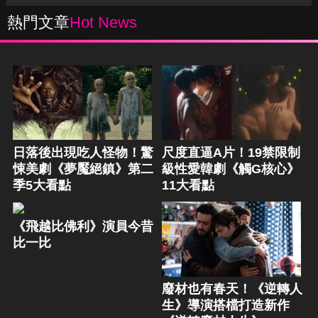
熱門文章
Hot News
日落後出現吃人怪物！驚
尺度直逼A片！19禁限制
悚美劇《夢魘絕鎮》第二
級性愛韓劇《觸G核心》
季5大看點
11大看點
《飛越比佛利》演員今昔
比一比
廢材也有春天！《逆轉人
生》導演搭檔打造新作