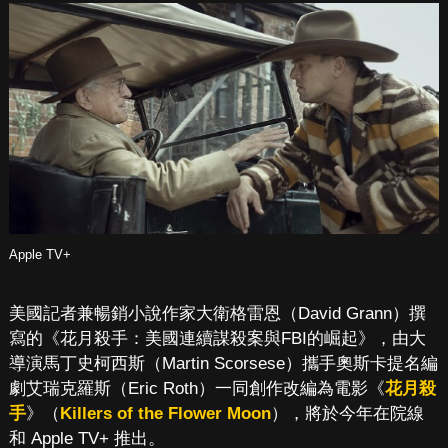
Apple TV+
美國記者兼暢銷小說作家大衛格雷恩（David Grann）撰
寫的《花月殺手：美國連續謀殺案與FBI的崛起》，由大
導演馬丁史柯西斯（Martin Scorsese）攜手奧斯卡提名編
劇艾瑞克羅斯（Eric Roth）一同創作改編為電影《
花月殺
手
》（
Killers of the Flower Moon
），將於今年在院線
和 Apple TV+ 推出。