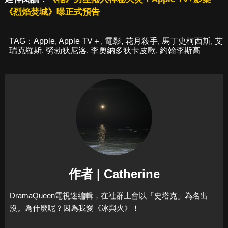
《烈焰焚城》曝正式預告
TAG：
Apple
,
Apple TV＋
,
電影
,
花月殺手
,
馬丁史柯西斯
,
艾
瑞克羅斯
,
勞勃狄尼洛
,
李奧納多狄卡皮歐
,
約翰李斯高
作者 | Catherine
DramaQueen電視迷編輯，在社群上會以「史塔克」為名出
沒。為什麼呢？因為我愛《冰與火》！