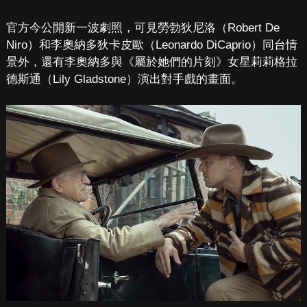
官方今公開新一波劇照，可見勞勃狄尼洛（Robert De
Niro）和李奧納多狄卡皮歐（Leonardo DiCaprio）同台情
景外，還有李奧納多與《屬於她們的片刻》女星莉莉格拉
德斯通（Lily Gladstone）演出對手戲的畫面。