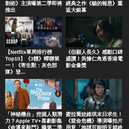
割術》主演曝第二季即將
經典之作《貓的報恩》重
推出
返大銀幕
【Netflix單周排行榜
《但願人長久》感動口碑
Top10】《3體》蟬聯第
盛讚！吳慷仁角逐香港電
一！《寄生獸：灰色部
影金像獎
隊》登...
「神秘機台」挖掘人類潛
蜜拉喬娃維琪末日求生！
力？Apple TV+喜劇影集
《窒命危機》導演曝拍片
《命運來敲門》曝第二季
用意「地球可能明天就終