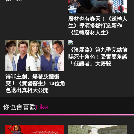
廢材也有春天！《逆轉人
生》導演搭檔打造新作
《逆轉廢材人生》
《陰屍路》第九季完結前
賜死十角色！受害要角談
「低語者」大屠殺
得罪主創、爆發肢體衝
突！《實習醫生》14位角
色退出真相大公開
你也會喜歡
Like