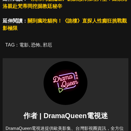
洛親赴梵蒂岡挖掘教廷秘辛
延伸閱讀：
關到瘋吃貓狗！《詭樓》直探人性癲狂挑戰觀
影極限
TAG：
電影
,
恐怖
,
邪厄
作者 | DramaQueen電視迷
DramaQueen電視迷提供歐美影集、台灣影視圈資訊，全方位