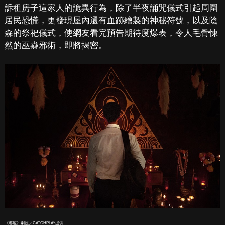
訴租房子這家人的詭異行為，除了半夜誦咒儀式引起周圍
居民恐慌，更發現屋內還有血跡繪製的神秘符號，以及陰
森的祭祀儀式，使網友看完預告期待度爆表，令人毛骨悚
然的巫蠱邪術，即將揭密。
《邪厄》劇照／CATCHPLAY提供