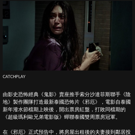
CATCHPLAY
由影史恐怖經典《鬼影》賣座推手索分沙達菲斯聯手《陰
地》製作團隊打造最新泰國恐怖片《邪厄》，電影自泰國
新年潑水節檔期上映後，開出票房紅盤，打敗同檔期的
《超級瑪利歐兄弟電影版》蟬聯泰國雙周票房冠軍。
在《邪厄》正式預告中，將房屋出租後的夫妻接到鄰居投