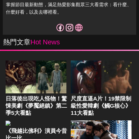
掌握節目最新動態，滿足熱愛影集觀眾三大看需求：看什麼、
什麼好看，以及去哪裡看。
熱門文章
Hot News
日落後出現吃人怪物！驚
尺度直逼A片！19禁限制
悚美劇《夢魘絕鎮》第二
級性愛韓劇《觸G核心》
季5大看點
11大看點
《飛越比佛利》演員今昔
比一比