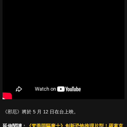
《邪厄》將於 5 月 12 日在台上映。
延伸閱讀：
《梵蒂岡驅魔士》創新恐怖推理片型！羅素克