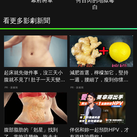
幕府將軍
何百芮的地獄毒
白
看更多影劇新聞
起床就先做件事，沒三天小
減肥首選，檸檬加它，堅持
腹就不見了! 肚子一天天變
一週，腰細了，瘦到你懷疑
小！
人生
PR・新素簡
PR・新素簡
腹部脂肪的「剋星」找到
伴侶和妳一起預防HPV，才
了，常吃這幾物，吃走大肚
有資格說愛妳！