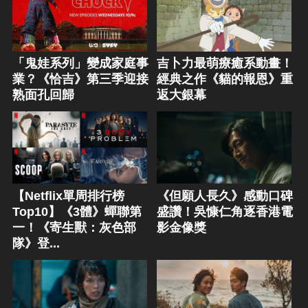
「鬼娃系列」變成家庭事
吉卜力最萌療癒系動畫！
業？《恰吉》第三季迎接
經典之作《貓的報恩》重
熟面孔回歸
返大銀幕
【Netflix單周排行榜
《但願人長久》感動口碑
Top10】《3體》蟬聯第
盛讚！吳慷仁角逐香港電
一！《寄生獸：灰色部
影金像獎
隊》登...