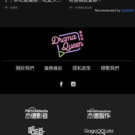
囊，瘦出小蠻腰
PR・新素簡
PR・台灣癌症基金會
Recommended by
關於我們
服務條款
隱私政策
聯繫我們