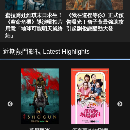
蜜拉喬娃維琪末日求生！
《我在這裡等你》正式預
《窒命危機》導演曝拍片
告曝光！詹子萱最強助攻
用意「地球可能明天就終
引起劉俊謙醋勁大發
結」
近期熱門影視 Latest Highlights