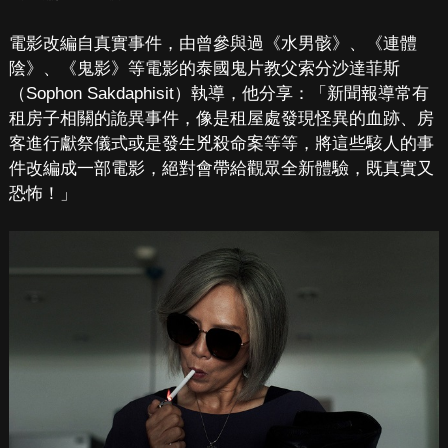
電影改編自真實事件，由曾參與過《水男骸》、《連體
陰》、《鬼影》等電影的泰國鬼片教父索分沙達菲斯
（Sophon Sakdaphisit）執導，他分享：「新聞報導常有
租房子相關的詭異事件，像是租屋處發現怪異的血跡、房
客進行獻祭儀式或是發生兇殺命案等等，將這些駭人的事
件改編成一部電影，絕對會帶給觀眾全新體驗，既真實又
恐怖！」