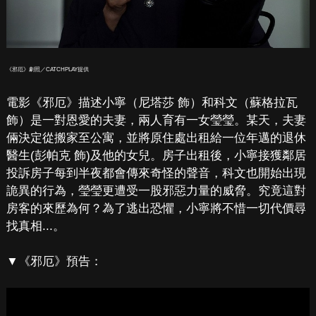
《邪厄》劇照／CATCHPLAY提供
電影《邪厄》描述小寧（尼塔莎 飾）和科文（蘇格拉瓦
飾）是一對恩愛的夫妻，兩人育有一女瑩瑩。某天，夫妻
倆決定從搬家至公寓，並將原住處出租給一位年邁的退休
醫生(彭帕克 飾)及他的女兒。房子出租後，小寧接獲鄰居
投訴房子每到半夜都會傳來奇怪的聲音，科文也開始出現
詭異的行為，瑩瑩更遭受一股邪惡力量的威脅。究竟這對
房客的來歷為何？為了逃出恐懼，小寧將不惜一切代價尋
找真相...。
▼《邪厄》預告：