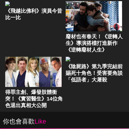
《飛越比佛利》演員今昔
比一比
廢材也有春天！《逆轉人
生》導演搭檔打造新作
《逆轉廢材人生》
《陰屍路》第九季完結前
賜死十角色！受害要角談
「低語者」大屠殺
得罪主創、爆發肢體衝
突！《實習醫生》14位角
色退出真相大公開
你也會喜歡
Like