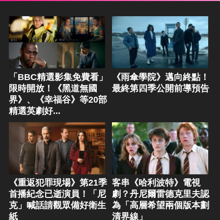
「BBC精選影集免費看」
《雨傘學院》邁向終點！
限時開放！《黑道無國
最終第四季公開前導預告
界》、《幸福谷》等20部
精選英劇好...
《重返犯罪現場》第21季
客串《哈利波特》電視
首播紀念已逝演員！「尼
劇？丹尼爾雷德克里夫認
克」喊話請觀眾備好衛生
為「高層希望兩個版本劃
紙
清界線」