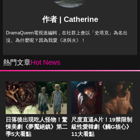
作者 | Catherine
DramaQueen電視迷編輯，在社群上會以「史塔克」為名出
沒。為什麼呢？因為我愛《冰與火》！
熱門文章
Hot News
日落後出現吃人怪物！驚
尺度直逼A片！19禁限制
悚美劇《夢魘絕鎮》第二
級性愛韓劇《觸G核心》
季5大看點
11大看點