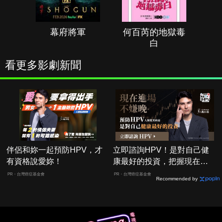
幕府將軍
何百芮的地獄毒
白
看更多影劇新聞
伴侶和妳一起預防HPV，才
立即諮詢HPV！是對自己健
有資格說愛妳！
康最好的投資，把握現在不
嫌晚！
PR・台灣癌症基金會
PR・台灣癌症基金會
Recommended by