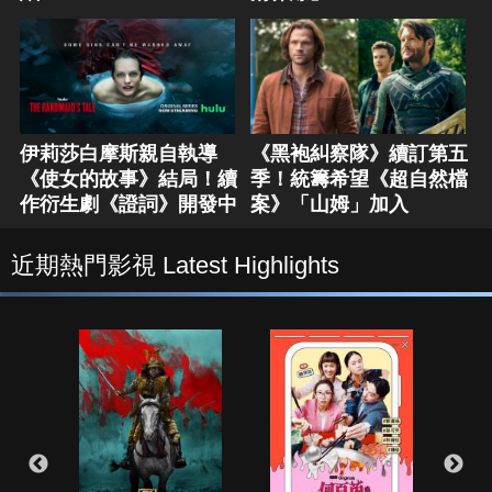
伊莉莎白摩斯親自執導
《黑袍糾察隊》續訂第五
《使女的故事》結局！續
季！統籌希望《超自然檔
作衍生劇《證詞》開發中
案》「山姆」加入
近期熱門影視 Latest Highlights