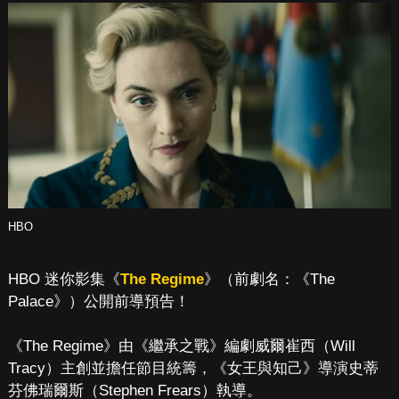
HBO
HBO 迷你影集《
The Regime
》（前劇名：《The
Palace》）公開前導預告！
《The Regime》由《繼承之戰》編劇威爾崔西（Will
Tracy）主創並擔任節目統籌，《女王與知己》導演史蒂
芬佛瑞爾斯（Stephen Frears）執導。