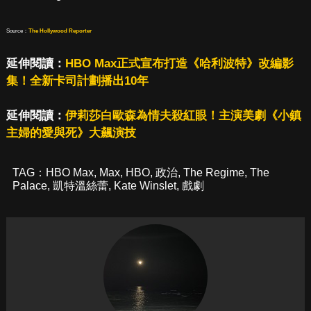
Source：
The Hollywood Reporter
延伸閱讀：
HBO Max正式宣布打造《哈利波特》改編影
集！全新卡司計劃播出10年
延伸閱讀：
伊莉莎白歐森為情夫殺紅眼！主演美劇《小鎮
主婦的愛與死》大飆演技
TAG：
HBO Max
,
Max
,
HBO
,
政治
,
The Regime
,
The
Palace
,
凱特溫絲蕾
,
Kate Winslet
,
戲劇