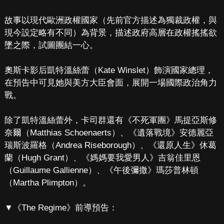
故事以現代歐洲政權國家（先前官方描述為獨裁政權，與
現今設定略有不同）為背景，描述政府高層在政權搖搖欲
墜之際，試圖團結一心。
奧斯卡影后凱特溫絲蕾（Kate Winslet）飾演國家總理，
在預告中可見她與美方大臣會面，展開一場國際政治角力
戰。
除了凱特溫絲蕾外，卡司群還有《不死軍團》馬提亞斯修
奈爾（Matthias Schoenaerts）、《遺落戰境》安德麗亞
瑞斯波羅格（Andrea Riseborough）、《還原人生》休葛
蘭（Hugh Grant）、《媽媽要我愛男人》吉翁佳里恩
（Guillaume Gallienne）、《午後彌撒》瑪莎普林頓
（Martha Plimpton）。
▼《The Regime》前導預告：