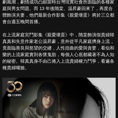
劇風潮，劇情成功凸顯當時台灣現實社會所面臨的各種家
庭與男女問題。而 13 年後隋棠、温昇豪回來了，再度合
體飾演夫妻，他們最新合作影集《親愛壞蛋》將於三立都
會台週五晚間首播。
在上流家庭宮鬥影集《親愛壞蛋》中，隋棠飾演假貴婦韓
真真和失意作家老公温昇豪，意外從平凡家庭擠身上流，
竟面臨善良與慾望的交纏，人性扭曲的愛與貪婪，看似和
樂的上流家庭實則各懷鬼胎，每個人心底都藏著不為人知
的秘密。韓真真身不由己捲入上流貴婦權力鬥爭，看遍各
種貴婦嘴臉。