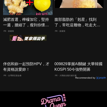
減肥首選，檸檬加它，堅持
腹部脂肪的「剋星」找到
一週，腰細了，瘦到你懷疑
了，常吃這幾物，吃走大肚
人生
囊，瘦出小蠻腰
PR・新素簡
PR・新素簡
伴侶和妳一起預防HPV，才
009829掌握AI關鍵 大華韓國
有資格說愛妳！
KOSPI 50今強勢開募
PR・台灣癌症基金會
PR・大華銀全能行銷方案
Recommended by