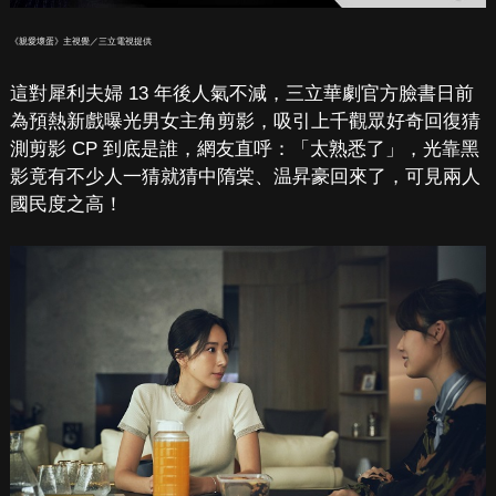
《親愛壞蛋》主視覺／三立電視提供
這對犀利夫婦 13 年後人氣不減，三立華劇官方臉書日前
為預熱新戲曝光男女主角剪影，吸引上千觀眾好奇回復猜
測剪影 CP 到底是誰，網友直呼：「太熟悉了」，光靠黑
影竟有不少人一猜就猜中隋棠、温昇豪回來了，可見兩人
國民度之高！