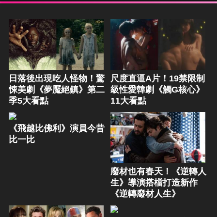
日落後出現吃人怪物！驚
尺度直逼A片！19禁限制
悚美劇《夢魘絕鎮》第二
級性愛韓劇《觸G核心》
季5大看點
11大看點
《飛越比佛利》演員今昔
比一比
廢材也有春天！《逆轉人
生》導演搭檔打造新作
《逆轉廢材人生》