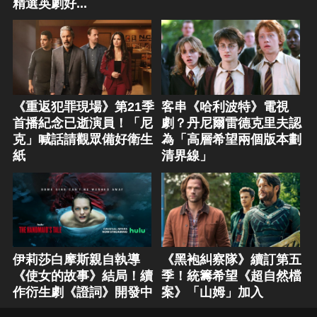
精選英劇好...
《重返犯罪現場》第21季
客串《哈利波特》電視
首播紀念已逝演員！「尼
劇？丹尼爾雷德克里夫認
克」喊話請觀眾備好衛生
為「高層希望兩個版本劃
紙
清界線」
伊莉莎白摩斯親自執導
《黑袍糾察隊》續訂第五
《使女的故事》結局！續
季！統籌希望《超自然檔
作衍生劇《證詞》開發中
案》「山姆」加入