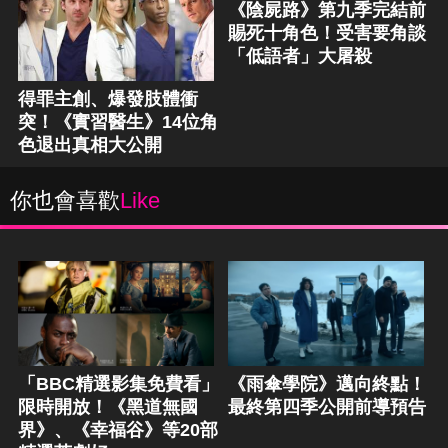
《陰屍路》第九季完結前
賜死十角色！受害要角談
「低語者」大屠殺
得罪主創、爆發肢體衝
突！《實習醫生》14位角
色退出真相大公開
你也會喜歡
Like
「BBC精選影集免費看」
《雨傘學院》邁向終點！
限時開放！《黑道無國
最終第四季公開前導預告
界》、《幸福谷》等20部