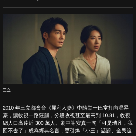
三立
2010 年三立都會台《犀利人妻》中隋棠一巴掌打向温昇
豪，讓收視一路狂飆，分段收視甚至最高到 10.81，收視
總人口高達近 300 萬人。劇中謝安真一句「可是瑞凡，我
回不去了」成為經典名言，更引爆「小三」話題、全民追