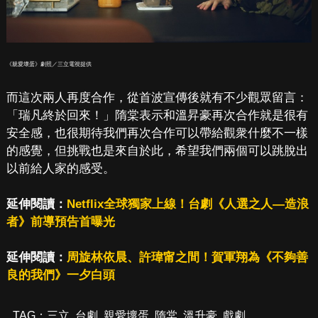
《親愛壞蛋》劇照／三立電視提供
而這次兩人再度合作，從首波宣傳後就有不少觀眾留言：
「瑞凡終於回來！」隋棠表示和溫昇豪再次合作就是很有
安全感，也很期待我們再次合作可以帶給觀衆什麼不一樣
的感覺，但挑戰也是來自於此，希望我們兩個可以跳脫出
以前給人家的感受。
延伸閱讀：
Netflix全球獨家上線！台劇《人選之人—造浪
者》前導預告首曝光
延伸閱讀：
周旋林依晨、許瑋甯之間！賀軍翔為《不夠善
良的我們》一夕白頭
TAG：
三立
,
台劇
,
親愛壞蛋
,
隋棠
,
溫升豪
,
戲劇