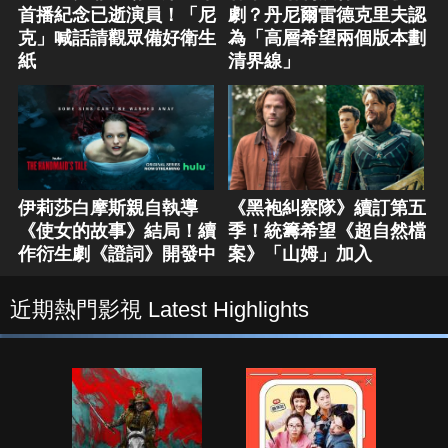
首播紀念已逝演員！「尼
劇？丹尼爾雷德克里夫認
克」喊話請觀眾備好衛生
為「高層希望兩個版本劃
紙
清界線」
伊莉莎白摩斯親自執導
《黑袍糾察隊》續訂第五
《使女的故事》結局！續
季！統籌希望《超自然檔
作衍生劇《證詞》開發中
案》「山姆」加入
近期熱門影視 Latest Highlights