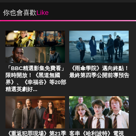
你也會喜歡
Like
「BBC精選影集免費看」
《雨傘學院》邁向終點！
限時開放！《黑道無國
最終第四季公開前導預告
界》、《幸福谷》等20部
精選英劇好...
《重返犯罪現場》第21季
客串《哈利波特》電視