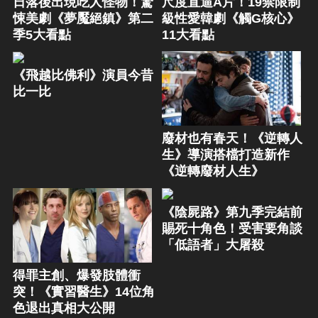
日落後出現吃人怪物！驚
尺度直逼A片！19禁限制
悚美劇《夢魘絕鎮》第二
級性愛韓劇《觸G核心》
季5大看點
11大看點
《飛越比佛利》演員今昔
比一比
廢材也有春天！《逆轉人
生》導演搭檔打造新作
《逆轉廢材人生》
《陰屍路》第九季完結前
賜死十角色！受害要角談
「低語者」大屠殺
得罪主創、爆發肢體衝
突！《實習醫生》14位角
色退出真相大公開