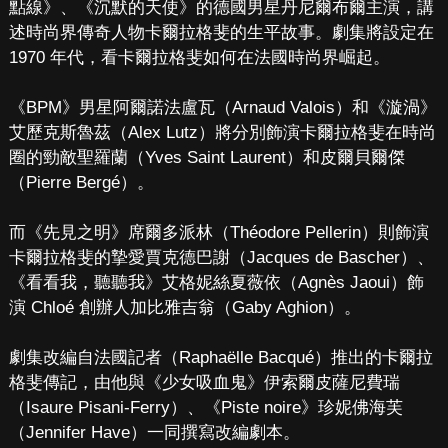
點線》、《沉默的天使》的德國男星丹尼爾布爾主演，講
述時尚界傳奇人物卡爾拉格斐的生平故事。劇集將設定在
1970 年代，看卡爾拉格斐如何在法國時尚界崛起。
《BPM》男星阿爾諾法盧瓦（Arnaud Valois）和《漩渦》
艾歷克斯魯茲（Alex Lutz）將分別飾演卡爾拉格斐在時尚
圈的勁敵聖羅蘭（Yves Saint Laurent）和皮爾貝爾傑
（Pierre Bergé）。
而《先見之明》席爾多派林（Théodore Pellerin）則飾演
卡爾拉格斐的摯愛賈克德巴謝（Jacques de Bascher）、
《看看我，聽聽我》艾格妮絲夏薇依（Agnès Jaoui）飾
演 Chloé 創辦人加比雅吉翁（Gaby Aghion）。
劇集改編自法國記者（Raphaëlle Bacqué）推出的卡爾拉
格斐傳記，由他與《少女吸血鬼》伊索爾皮薩尼費瑞
（Isaure Pisani-Ferry）、《Piste noire》珍妮佛海芙
（Jennifer Have）一同撰寫改編劇本。