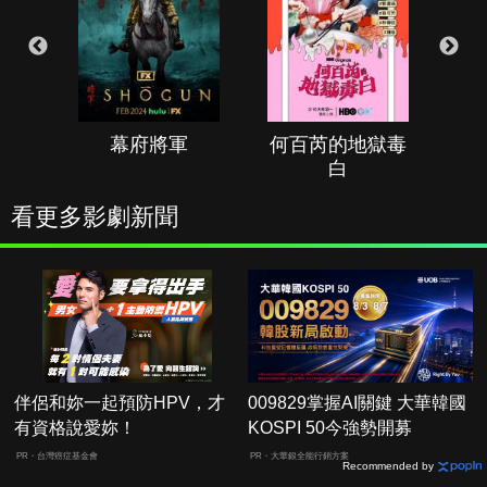
幕府將軍
何百芮的地獄毒
白
看更多影劇新聞
伴侶和妳一起預防HPV，才
009829掌握AI關鍵 大華韓國
有資格說愛妳！
KOSPI 50今強勢開募
PR・台灣癌症基金會
PR・大華銀全能行銷方案
Recommended by