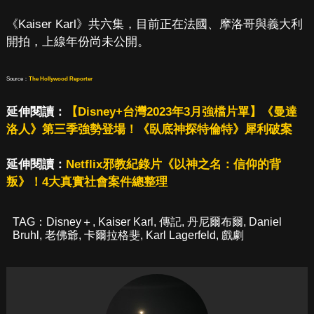
《Kaiser Karl》共六集，目前正在法國、摩洛哥與義大利
開拍，上線年份尚未公開。
Source：
The Hollywood Reporter
延伸閱讀：
【Disney+台灣2023年3月強檔片單】《曼達
洛人》第三季強勢登場！《臥底神探特倫特》犀利破案
延伸閱讀：
Netflix邪教紀錄片《以神之名：信仰的背
叛》！4大真實社會案件總整理
TAG：
Disney＋
,
Kaiser Karl
,
傳記
,
丹尼爾布爾
,
Daniel
Bruhl
,
老佛爺
,
卡爾拉格斐
,
Karl Lagerfeld
,
戲劇