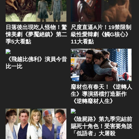
日落後出現吃人怪物！驚
尺度直逼A片！19禁限制
悚美劇《夢魘絕鎮》第二
級性愛韓劇《觸G核心》
季5大看點
11大看點
《飛越比佛利》演員今昔
比一比
廢材也有春天！《逆轉人
生》導演搭檔打造新作
《逆轉廢材人生》
《陰屍路》第九季完結前
賜死十角色！受害要角談
「低語者」大屠殺