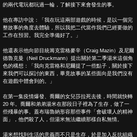
的兩代電玩都玩過一輪，了解接下來會發生的事。
他在專訪中說：「我在玩這兩部遊戲的時候，是以一個完
整故事的角度去體驗，所以我把二代當作我們已經要做的
工作在預習。我完全準備好了。」
他還表示他向節目統籌克雷格麥辛（Craig Mazin）及尼爾
德魯克曼（Neil Druckmann）提出關於第二季湯米這個角
色的構想：「我向克雷格和尼爾提了一些點子，關於接下
來我們可以探討的東西，畢竟故事的某些面向是我們沒有
在遊戲中體會到的。」
在第一集疫情爆發、喬爾的女兒莎拉死去後，時間就快轉
20 年。喬爾和弟弟湯米在那段日子裡為了生存，做了一
些殘暴的事。蓋布瑞魯納形容那些事件「會破壞人的精神
面」，他們殺了人，但湯米無法繼續那樣自私無情。
湯米想找到生活的意義而不只是生存，於是加入反抗組織