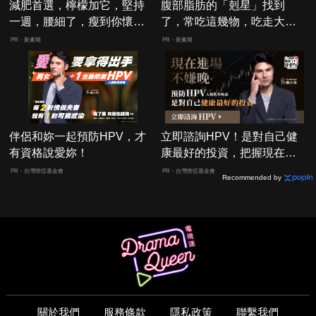
減肥首選，檸檬加它，堅持
腹部脂肪的「剋星」找到
一週，腰細了，瘦到你懷疑
了，常吃這幾物，吃走大肚
人生
囊，瘦出小蠻腰
PR・新素簡
PR・新素簡
伴侶和妳一起預防HPV，才
立即諮詢HPV！是對自己健
有資格說愛妳！
康最好的投資，把握現在不
嫌晚！
PR・台灣癌症基金會
PR・台灣癌症基金會
Recommended by
關於我們
服務條款
隱私政策
聯繫我們