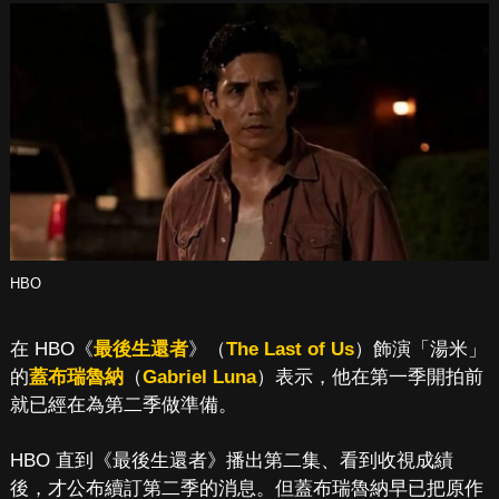
HBO
在 HBO《
最後生還者
》（
The Last of Us
）飾演「湯米」
的
蓋布瑞魯納
（
Gabriel Luna
）表示，他在第一季開拍前
就已經在為第二季做準備。
HBO 直到《最後生還者》播出第二集、看到收視成績
後，才公布續訂第二季的消息。但蓋布瑞魯納早已把原作