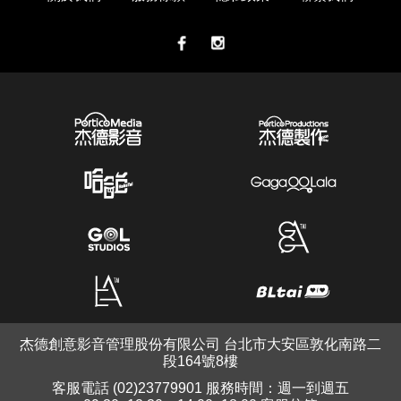
杰德創意影音管理股份有限公司 台北市大安區敦化南路二
段164號8樓
客服電話 (02)23779901 服務時間：週一到週五