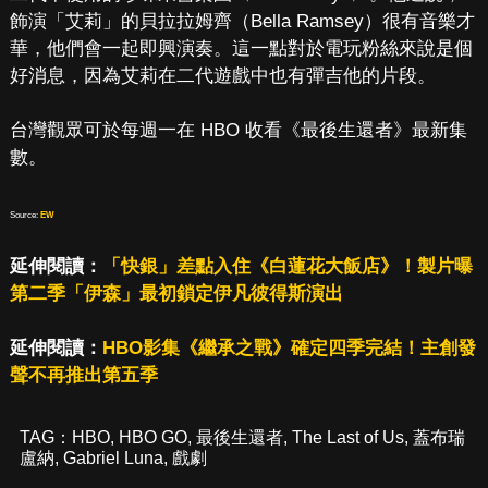
飾演「艾莉」的貝拉拉姆齊（Bella Ramsey）很有音樂才
華，他們會一起即興演奏。這一點對於電玩粉絲來說是個
好消息，因為艾莉在二代遊戲中也有彈吉他的片段。
台灣觀眾可於每週一在 HBO 收看《最後生還者》最新集
數。
Source:
EW
延伸閱讀：
「快銀」差點入住《白蓮花大飯店》！製片曝
第二季「伊森」最初鎖定伊凡彼得斯演出
延伸閱讀：
HBO影集《繼承之戰》確定四季完結！主創發
聲不再推出第五季
TAG：
HBO
,
HBO GO
,
最後生還者
,
The Last of Us
,
蓋布瑞
盧納
,
Gabriel Luna
,
戲劇