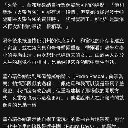
「火螢」。蓋布瑞魯納自行想像湯米可能的經歷：「他和
瑪琳（火螢首領）可能有過一段情，但當她得擔起波士頓
隔離區火螢首領的責任時，一切就變調了。那也許是讓湯
米再次離開的最後一根稻草。」
湯米後來抵達懷俄明州的傑克森市，和當地的倖存者建立
了家庭，並在第六集和哥哥喬爾重逢。喬爾看到湯米有妻
小的美滿生活，再次想起已經逝去的女兒。由於兩人對於
人生的想像不再相同，兄弟倆後來在酒吧中發生爭執。
蓋布瑞魯納談到和佩德羅帕斯卡（Pedro Pascal，飾演喬
爾）拍攝那段戲的過程：「佩德羅和我可以說是重寫了整
段戲。我們沒有改台詞，但重新建構了那場戲的開展方
式。克雷格也表示這樣更好。」他還說兩人在那段時間就
像真的兄弟一樣。
蓋布瑞魯納表示他自學了電玩裡的歌曲在片場演奏，包含
二代中使用的珍珠果醬樂團〈Future Days〉。他還說，