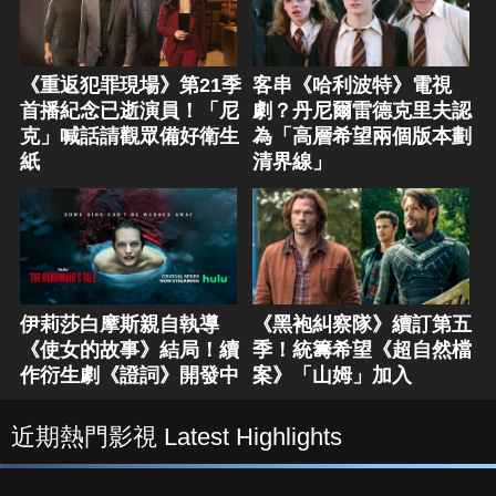
《重返犯罪現場》第21季
客串《哈利波特》電視
首播紀念已逝演員！「尼
劇？丹尼爾雷德克里夫認
克」喊話請觀眾備好衛生
為「高層希望兩個版本劃
紙
清界線」
伊莉莎白摩斯親自執導
《黑袍糾察隊》續訂第五
《使女的故事》結局！續
季！統籌希望《超自然檔
作衍生劇《證詞》開發中
案》「山姆」加入
近期熱門影視 Latest Highlights