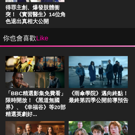
得罪主創、爆發肢體衝
突！《實習醫生》14位角
色退出真相大公開
你也會喜歡
Like
「BBC精選影集免費看」
《雨傘學院》邁向終點！
限時開放！《黑道無國
最終第四季公開前導預告
界》、《幸福谷》等20部
精選英劇好...