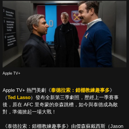
Apple TV+
Apple TV+ 熱門美劇《
泰德拉索：錯棚教練趣事多
》
（
Ted Lasso
）發布全新第三季劇照，歷經上一季賽事
後，原在 AFC 里奇蒙的奈森跳槽，如今與泰德成為敵
對，準備掀起一場大戰！
《泰德拉索：錯棚教練趣事多》由傑森蘇戴西斯（Jason