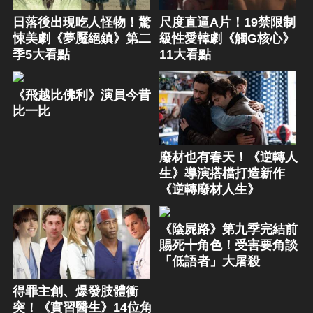
日落後出現吃人怪物！驚
尺度直逼A片！19禁限制
悚美劇《夢魘絕鎮》第二
級性愛韓劇《觸G核心》
季5大看點
11大看點
《飛越比佛利》演員今昔
比一比
廢材也有春天！《逆轉人
生》導演搭檔打造新作
《逆轉廢材人生》
《陰屍路》第九季完結前
賜死十角色！受害要角談
「低語者」大屠殺
得罪主創、爆發肢體衝
突！《實習醫生》14位角