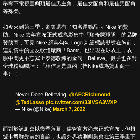
舉奪下電視喜劇類最佳男主角、最佳女配角和最佳男配角
等殊榮。
如今來到第三季，劇集還有了知名運動品牌 Nike 的贊
助。Nike 去年宣布正式成為影集中「瑞奇蒙球隊」的品牌
贊助商，可見 Nike 經典勾勾 Logo 刺繡標誌熨燙在胸前，
連劇情中的交友軟體廠商「Bantr」也出現在球衣上，衣
服中間更不忘寫上泰德教練的金句「Believe」似乎也在對
全球粉絲喊話：「相信這是真的（指Nike成為贊助商一
事）！」
Never Done Believing.
@AFCRichmond
@TedLasso
pic.twitter.com/33IVSA3WXP
— Nike (@Nike)
March 7, 2022
而對於該劇會以幾季落幕，儘管官方尚未正式宣布，但根
據卡司群先前的言論，也讓外界猜測劇集會在第三季畫下