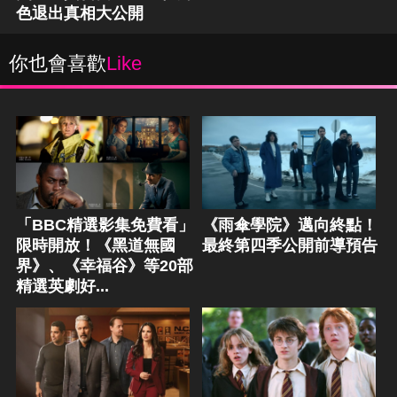
色退出真相大公開
你也會喜歡
Like
「BBC精選影集免費看」
《雨傘學院》邁向終點！
限時開放！《黑道無國
最終第四季公開前導預告
界》、《幸福谷》等20部
精選英劇好...