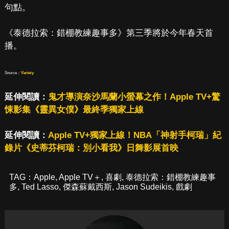
句點。
《泰德拉索：錯棚教練趣事多》第三季將於今年春天首
播。
Source：
Variety
延伸閱讀：
鬼才導演奈沙馬蘭小螢幕之作！Apple TV+驚
悚影集《靈異女僕》最終季獨家上線
延伸閱讀：
Apple TV+獨家上線！NBA「神射手柯瑞」紀
錄片《史蒂芬柯瑞：別小看我》日舞影展首映
TAG：
Apple
,
Apple TV＋
,
喜劇
,
泰德拉索：錯棚教練趣事
多
,
Ted Lasso
,
傑森蘇戴西斯
,
Jason Sudeikis
,
戲劇