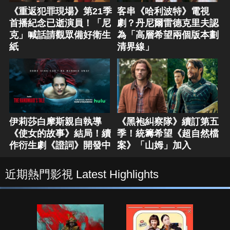
《重返犯罪現場》第21季
客串《哈利波特》電視
首播紀念已逝演員！「尼
劇？丹尼爾雷德克里夫認
克」喊話請觀眾備好衛生
為「高層希望兩個版本劃
紙
清界線」
伊莉莎白摩斯親自執導
《黑袍糾察隊》續訂第五
《使女的故事》結局！續
季！統籌希望《超自然檔
作衍生劇《證詞》開發中
案》「山姆」加入
近期熱門影視 Latest Highlights