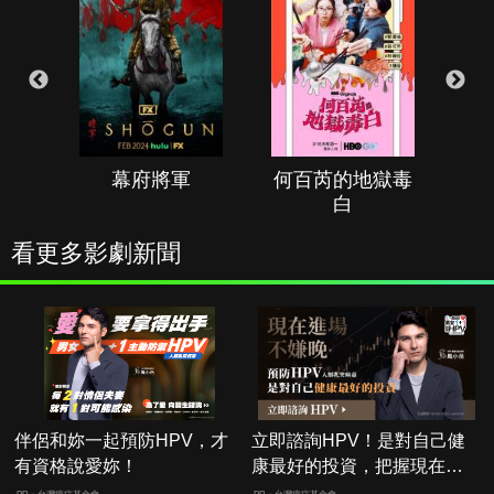
幕府將軍
何百芮的地獄毒
白
看更多影劇新聞
伴侶和妳一起預防HPV，才
立即諮詢HPV！是對自己健
有資格說愛妳！
康最好的投資，把握現在不
嫌晚！