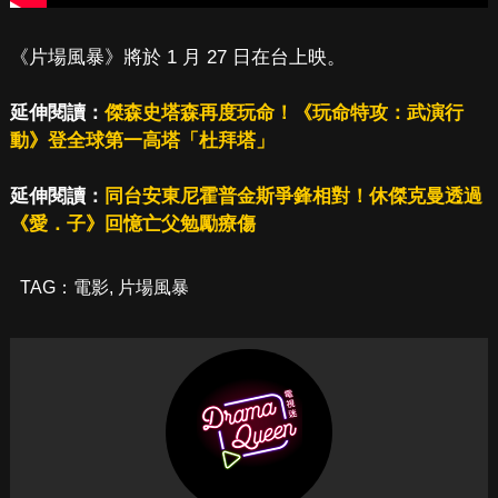
《片場風暴》將於 1 月 27 日在台上映。
延伸閱讀：
傑森史塔森再度玩命！《玩命特攻：武演行
動》登全球第一高塔「杜拜塔」
延伸閱讀：
同台安東尼霍普金斯爭鋒相對！休傑克曼透過
《愛．子》回憶亡父勉勵療傷
TAG：
電影
,
片場風暴