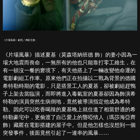
《片場風暴》劇照／傳影互動
《片場風暴》描述夏基（莫森塔納班德 飾）的妻小因為一
場大地震而喪命，一無所有的他也只能靠打零工維生，在
有一頓沒一餐的窘境下，有天他搭上了一輛改變他命運的
電影劇組工作車。原來他們正在拍攝以二戰為背景的德國
希特勒時期的電影，只是搭景工人的夏基，卻被劇組趕鴨
子上架去當臨演，而即將進入毒氣室的夏基卻因為飾演希
特勒的演員突然生病倒地，竟然被導演指定他成為希特
勒。因此可以吃香喝辣的夏基晚上就住進了相當舒適的希
特勒豪宅中，更偷渡了自己愛上的聾啞情人（瑪莎海亞齊
飾）藏匿在電影搭建的屋子中。但是他怎樣也沒想到一個
突發事件，後面竟然引起了一連串的風暴……