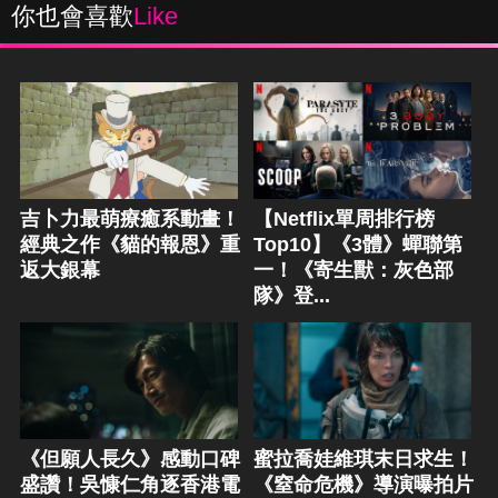
你也會喜歡
Like
吉卜力最萌療癒系動畫！
【Netflix單周排行榜
經典之作《貓的報恩》重
Top10】《3體》蟬聯第
返大銀幕
一！《寄生獸：灰色部
隊》登...
《但願人長久》感動口碑
蜜拉喬娃維琪末日求生！
盛讚！吳慷仁角逐香港電
《窒命危機》導演曝拍片