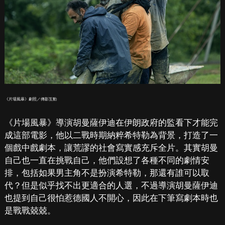
《片場風暴》劇照／傳影互動
《片場風暴》導演胡曼薩伊迪在伊朗政府的監看下才能完
成這部電影，他以二戰時期納粹希特勒為背景，打造了一
個戲中戲劇本，讓荒謬的社會寫實感充斥全片。其實胡曼
自己也一直在挑戰自己，他們設想了各種不同的劇情安
排，包括如果男主角不是扮演希特勒，那還有誰可以取
代？但是似乎找不出更適合的人選，不過導演胡曼薩伊迪
也提到自己很怕惹德國人不開心，因此在下筆寫劇本時也
是戰戰兢兢。