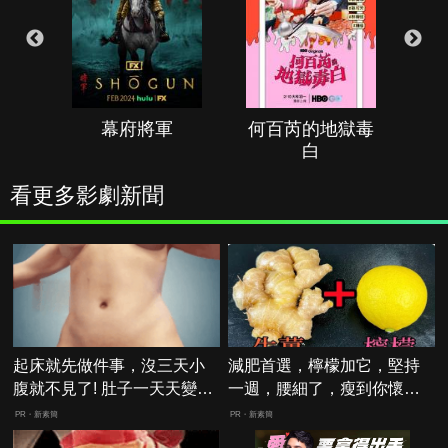
幕府將軍
何百芮的地獄毒
白
看更多影劇新聞
起床就先做件事，沒三天小
減肥首選，檸檬加它，堅持
腹就不見了! 肚子一天天變
一週，腰細了，瘦到你懷疑
小！
人生
PR・新素簡
PR・新素簡