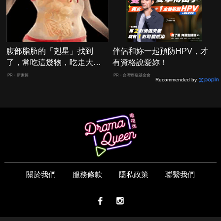
腹部脂肪的「剋星」找到
伴侶和妳一起預防HPV，才
了，常吃這幾物，吃走大肚
有資格說愛妳！
囊，瘦出小蠻腰
PR・新素簡
PR・台灣癌症基金會
Recommended by
關於我們
服務條款
隱私政策
聯繫我們