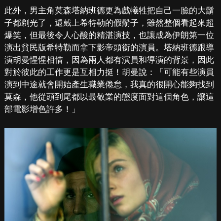
此外，男主角莫森塔納班德更為戲犧牲把自己一臉的大鬍
子都剃光了，還戴上希特勒的假鬍子，雖然整個看起來超
爆笑，但最後令人心酸的精湛演技，也讓成為伊朗第一位
演出貧民版希特勒而拿下影帝頭銜的演員。塔納班德跟導
演胡曼惺惺相惜，因為兩人都有演員和導演的背景，因此
對於彼此的工作更是互相力挺！胡曼說：「可能有些演員
演到中途就會開始產生職業倦怠，我真的很開心能夠找到
莫森，他從頭到尾都以最敬業的態度面對這個角色，讓這
部電影增色許多！」