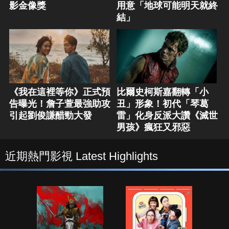
影金像獎
用意「地球可能明天就終
結」
《我在這裡等你》正式預
比爾史柯斯嘉翻轉「小
告曝光！詹子萱最強助攻
丑」形象！初代「琴葛
引起劉俊謙醋勁大發
雷」化身反派大讚《滅世
男孩》瘋狂又邪惡
近期熱門影視 Latest Highlights