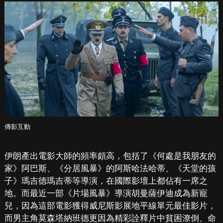
傳影互動
伊朗產出電影大師的頻率頗高，包括了《何處是我朋友的
家》阿巴斯、《分居風暴》的阿斯哈法哈蒂、《天堂的孩
子》瑪吉德瑪吉蒂等導演，在國際影壇上都佔有一席之
地。而最近一部《片場風暴》導演胡曼薩伊迪成為新寵
兒，因為這部電影獲得威尼斯影展地平線單元最佳影片，
而男主角莫森塔納班德更因為精彩詮釋片中貧困潦倒、命