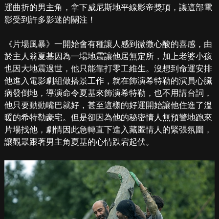
運曲折的男主角，拿下威尼斯地平線影帝獎項，讓這部電
影受到許多影迷的關注！
《片場風暴》一開始會有種讓人感到微微心酸的喜感，由
於主人翁夏基因為一場地震讓他居無定所，加上老婆小孩
也因大地震過世，他只能靠打零工維生。沒想到命運安排
他進入電影劇組做搭景工作，就在飾演希特勒的演員心臟
病發倒地，導演命令夏基來飾演希特勒，也不用講台詞，
他只要動動嘴巴就好，甚至這樣的好運開始讓他住進了溫
暖的希特勒豪宅。但是卻因為他的秘密情人無預警地跑來
片場找他，劇情因此急轉直下進入藏匿情人的緊張氛圍，
讓觀眾跟著男主角夏基的心情跌宕起伏。