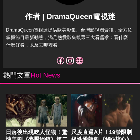
作者 | DramaQueen電視迷
DramaQueen電視迷提供歐美影集、台灣影視圈資訊，全方位
掌握節目最新動態，滿足熱愛影集觀眾三大看需求：看什麼、
什麼好看，以及去哪裡看。
熱門文章
Hot News
日落後出現吃人怪物！驚
尺度直逼A片！19禁限制
悚美劇《夢魘絕鎮》第二
級性愛韓劇《觸G核心》