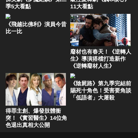
季5大看點
11大看點
《飛越比佛利》演員今昔
比一比
廢材也有春天！《逆轉人
生》導演搭檔打造新作
《逆轉廢材人生》
《陰屍路》第九季完結前
賜死十角色！受害要角談
「低語者」大屠殺
得罪主創、爆發肢體衝
突！《實習醫生》14位角
色退出真相大公開