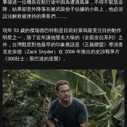
事描述一位機長在航行途中因為遭遇風暴，不得不緊急迫
降，結果卻意外降落在被武裝份子佔據的小島上，他必須
設法解救被挾持的乘客們……。
現年 53 歲的傑瑞德巴特勒是目前好萊塢最受注目的動作
明星之一，除了近年讓他聲名大噪的《全面攻佔系列》之
外，台灣觀眾對他最早的印象應該是《正義聯盟》導演查
克史奈德（Zack Snyder）在 2006 年推出的史詩戰爭片
《300壯士：斯巴達的逆襲》。