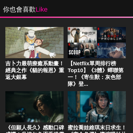
你也會喜歡
Like
吉卜力最萌療癒系動畫！
【Netflix單周排行榜
經典之作《貓的報恩》重
Top10】《3體》蟬聯第
返大銀幕
一！《寄生獸：灰色部
隊》登...
《但願人長久》感動口碑
蜜拉喬娃維琪末日求生！