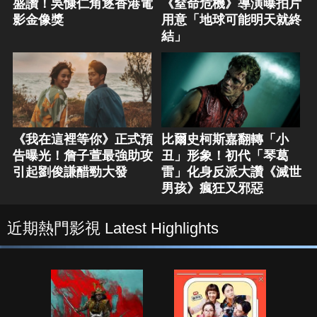
盛讚！吳慷仁角逐香港電
《窒命危機》導演曝拍片
影金像獎
用意「地球可能明天就終
結」
《我在這裡等你》正式預
比爾史柯斯嘉翻轉「小
告曝光！詹子萱最強助攻
丑」形象！初代「琴葛
引起劉俊謙醋勁大發
雷」化身反派大讚《滅世
男孩》瘋狂又邪惡
近期熱門影視 Latest Highlights