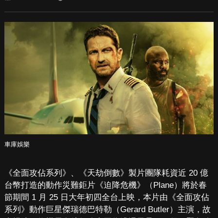
車庫娛樂
《全面攻佔系列》、《天劫倒數》製片團隊耗資近 20 億
台幣打造的動作災難鉅片《迫降危機》（Plane）將於春
節期間 1 月 25 日大年初四全台上映，本片由《全面攻佔
系列》動作巨星傑瑞德巴特勒（Gerard Butler）主演，故