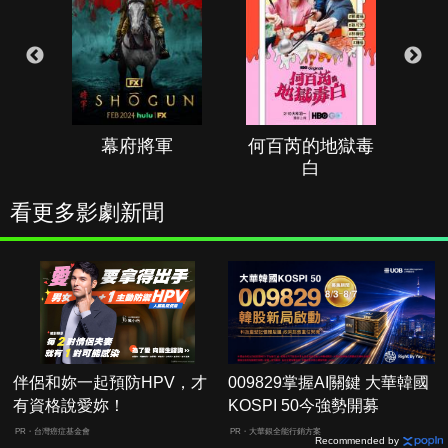
幕府將軍
何百芮的地獄毒
白
看更多影劇新聞
伴侶和妳一起預防HPV，才
009829掌握AI關鍵 大華韓國
有資格說愛妳！
KOSPI 50今強勢開募
PR・台灣癌症基金會
PR・大華銀全能行銷方案
Recommended by