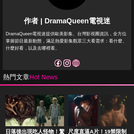
作者 | DramaQueen電視迷
DramaQueen電視迷提供歐美影集、台灣影視圈資訊，全方位
掌握節目最新動態，滿足熱愛影集觀眾三大看需求：看什麼、
什麼好看，以及去哪裡看。
熱門文章
Hot News
日落後出現吃人怪物！驚
尺度直逼A片！19禁限制