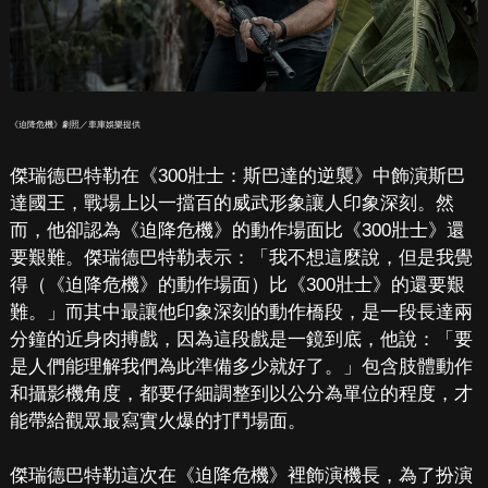
《迫降危機》劇照／車庫娛樂提供
傑瑞德巴特勒在《300壯士：斯巴達的逆襲》中飾演斯巴
達國王，戰場上以一擋百的威武形象讓人印象深刻。然
而，他卻認為《迫降危機》的動作場面比《300壯士》還
要艱難。傑瑞德巴特勒表示：「我不想這麼說，但是我覺
得（《迫降危機》的動作場面）比《300壯士》的還要艱
難。」而其中最讓他印象深刻的動作橋段，是一段長達兩
分鐘的近身肉搏戲，因為這段戲是一鏡到底，他說：「要
是人們能理解我們為此準備多少就好了。」包含肢體動作
和攝影機角度，都要仔細調整到以公分為單位的程度，才
能帶給觀眾最寫實火爆的打鬥場面。
傑瑞德巴特勒這次在《迫降危機》裡飾演機長，為了扮演