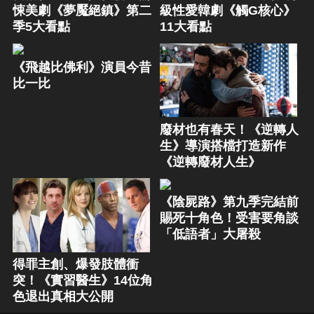
悚美劇《夢魘絕鎮》第二
級性愛韓劇《觸G核心》
季5大看點
11大看點
《飛越比佛利》演員今昔
比一比
廢材也有春天！《逆轉人
生》導演搭檔打造新作
《逆轉廢材人生》
《陰屍路》第九季完結前
賜死十角色！受害要角談
「低語者」大屠殺
得罪主創、爆發肢體衝
突！《實習醫生》14位角
色退出真相大公開