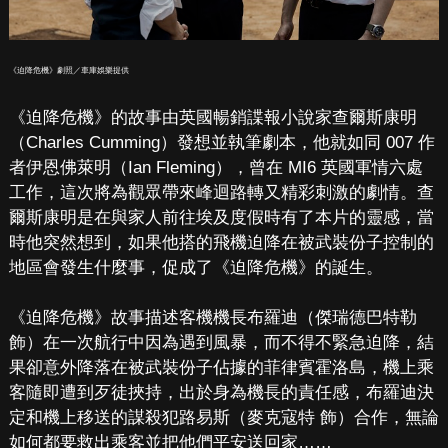
《迫降危機》劇照／車庫娛樂提供
《迫降危機》的故事由英國暢銷諜報小說家查爾斯康明
（Charles Cumming）發想並執筆劇本，他就如同 007 作
者伊恩佛萊明（Ian Fleming），曾在 MI6 英國軍情六處
工作，這次將為觀眾帶來峰迴路轉又精彩刺激的劇情。查
爾斯康明是在與家人前往埃及度假時有了本片的靈感，當
時他突然想到，如果他搭的飛機迫降在被武裝份子控制的
地區會發生什麼事，促成了《迫降危機》的誕生。
《迫降危機》故事描述客機機長布羅迪（傑瑞德巴特勒
飾）在一次航行中因為遇到風暴，而不得不緊急迫降，結
果卻意外降落在被武裝份子佔據的菲律賓霍洛島，機上乘
客隨即遭到歹徒挾持，出於身為機長的責任感，布羅迪決
定和機上移送的謀殺犯路易斯（麥克寇特 飾）合作，無論
如何都要救出乘客並把他們平安送回家……