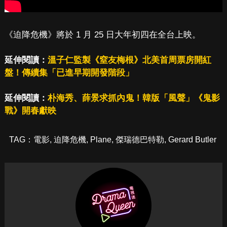
《迫降危機》將於 1 月 25 日大年初四在全台上映。
延伸閱讀：
溫子仁監製《窒友梅根》北美首周票房開紅
盤！傳續集「已進早期開發階段」
延伸閱讀：
朴海秀、薛景求抓內鬼！韓版「風聲」《鬼影
戰》開春獻映
TAG：
電影
,
迫降危機
,
Plane
,
傑瑞德巴特勒
,
Gerard Butler