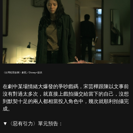
《台灣犯罪故事》劇照／Disney+提供
在劇中某場情緒大爆發的爭吵戲碼，宋芸樺跟陳以文事前
沒有對過太多次，就直接上戲拍攝交給當下的自己，沒想
到默契十足的兩人都相當投入角色中，幾次就順利拍攝完
成。
▼〈惡有引力〉單元預告：