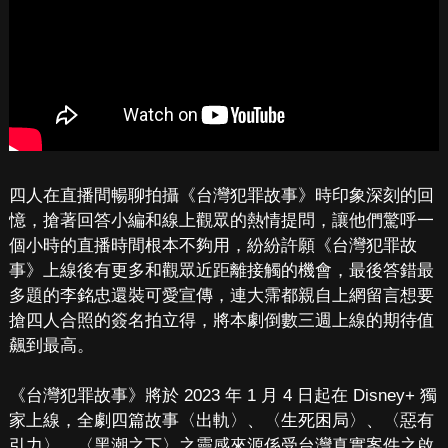
四人在直播間暢聊拍攝《台灣犯罪故事》時印象深刻的回
憶，搶著回答小編和線上觀眾的熱情提問，讓他們驚呼一
個小時的直播時間根本不夠用，紛紛許願《台灣犯罪故
事》上線後有更多和觀眾近距離接觸的機會，最後答錯最
多題的李銘忠還裝可愛宣傳，連大霈都親自上網留言想要
搶四人合照的簽名拍立得，將本劇倒數三週上線的期待值
飆到最高。
《台灣犯罪故事》將於 2023 年 1 月 4 日起在 Disney+ 獨
家上線，全劇四篇故事〈出軌〉、〈生死困局〉、〈惡有
引力〉、〈黑潮之下〉之靈感來源係受台灣真實案件之啟