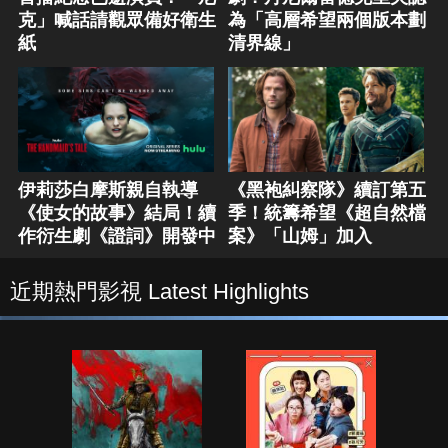
克」喊話請觀眾備好衛生
為「高層希望兩個版本劃
紙
清界線」
伊莉莎白摩斯親自執導
《黑袍糾察隊》續訂第五
《使女的故事》結局！續
季！統籌希望《超自然檔
作衍生劇《證詞》開發中
案》「山姆」加入
近期熱門影視 Latest Highlights