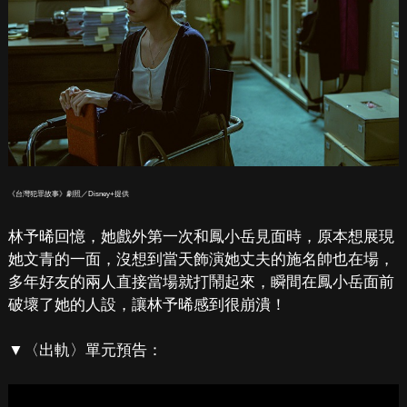
《台灣犯罪故事》劇照／Disney+提供
林予晞回憶，她戲外第一次和鳳小岳見面時，原本想展現
她文青的一面，沒想到當天飾演她丈夫的施名帥也在場，
多年好友的兩人直接當場就打鬧起來，瞬間在鳳小岳面前
破壞了她的人設，讓林予晞感到很崩潰！
▼〈出軌〉單元預告：