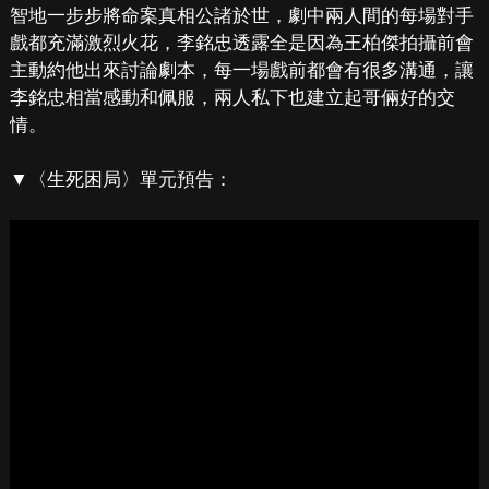
智地一步步將命案真相公諸於世，劇中兩人間的每場對手
戲都充滿激烈火花，李銘忠透露全是因為王柏傑拍攝前會
主動約他出來討論劇本，每一場戲前都會有很多溝通，讓
李銘忠相當感動和佩服，兩人私下也建立起哥倆好的交
情。
▼〈生死困局〉單元預告：