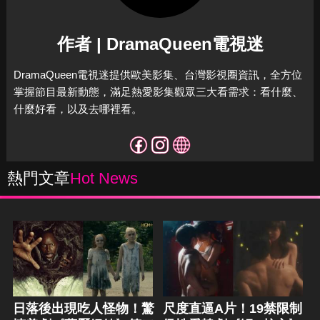
作者 | DramaQueen電視迷
DramaQueen電視迷提供歐美影集、台灣影視圈資訊，全方位
掌握節目最新動態，滿足熱愛影集觀眾三大看需求：看什麼、
什麼好看，以及去哪裡看。
熱門文章
Hot News
日落後出現吃人怪物！驚
尺度直逼A片！19禁限制