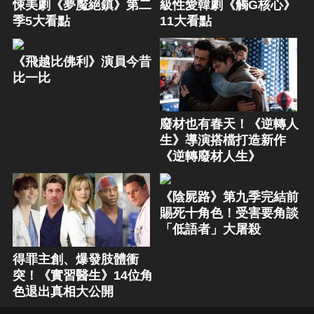
悚美劇《夢魘絕鎮》第二
級性愛韓劇《觸G核心》
季5大看點
11大看點
《飛越比佛利》演員今昔
比一比
廢材也有春天！《逆轉人
生》導演搭檔打造新作
《逆轉廢材人生》
《陰屍路》第九季完結前
賜死十角色！受害要角談
「低語者」大屠殺
得罪主創、爆發肢體衝
突！《實習醫生》14位角
色退出真相大公開