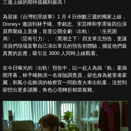
三週上線的期待值飆到最高！
為迎接《台灣犯罪故事》1 月 4 日倒數三週的獨家上線，
Disney+ 邀請到林予晞、李銘忠、宋芸樺和李霈瑜四位演
員齊聚線上直播，首度公開全劇〈出軌〉、〈生死困
局〉、〈惡有引力〉、〈黑潮之下〉四支單元預告，更讓
演員們現場直擊自己演出單元的預告初體驗，捕捉他們最
真實的反應，吸引近 3000 人同時上線觀看。
在今日曝光的〈出軌〉預告中，以一起人為搞「軌」案揭
開序幕，林予晞飾演一名保險調查員，卻也身為被害者家
屬，和鳳小岳飾演的檢察官一同勘查火車出軌案，沒想到
卻挖出更多謎團，角色心境轉折相當複雜。