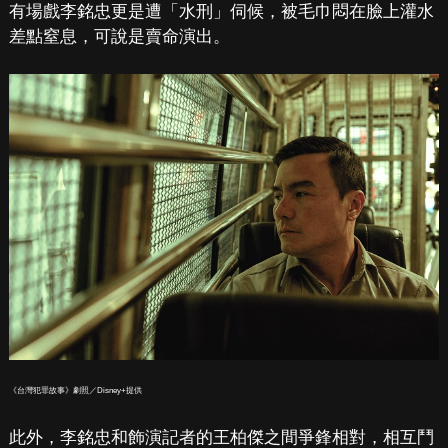
有場戲李銘忠更是遭「水刑」伺候，被毛巾悶在臉上灌水
差點窒息，可說是賣命演出。
《台灣犯罪故事》劇照／Disney+提供
此外，李銘忠和飾演記者的王柏傑之間爭鋒相對，相互鬥