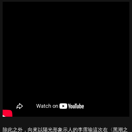
除此之外，向來以陽光形象示人的李霈瑜這次在〈黑潮之