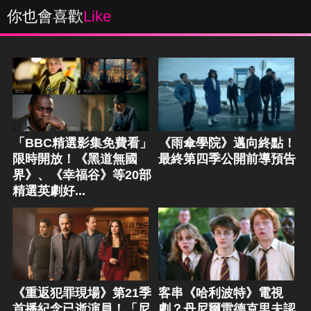
你也會喜歡
Like
「BBC精選影集免費看」
《雨傘學院》邁向終點！
限時開放！《黑道無國
最終第四季公開前導預告
界》、《幸福谷》等20部
精選英劇好...
《重返犯罪現場》第21季
客串《哈利波特》電視
首播紀念已逝演員！「尼
劇？丹尼爾雷德克里夫認