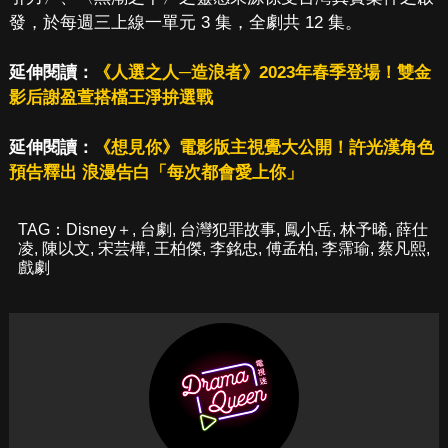
發，於每週三上線一單元 3 集，全劇共 12 集。
延伸閱讀：
《人選之人─造浪者》2023年春季登場！雙金
影后謝盈萱搭檔王淨拚選戰
延伸閱讀：
《想見你》電影版主視覺大公開！許光漢角色
預告釋出 浪漫告白「每次都會愛上你」
TAG：
Disney＋
,
台劇
,
台灣犯罪故事
,
鳳小岳
,
林予晞
,
薛仕
凌
,
陳以文
,
宋芸樺
,
王柏傑
,
李銘忠
,
傅孟柏
,
李霈瑜
,
蔡凡熙
,
戲劇