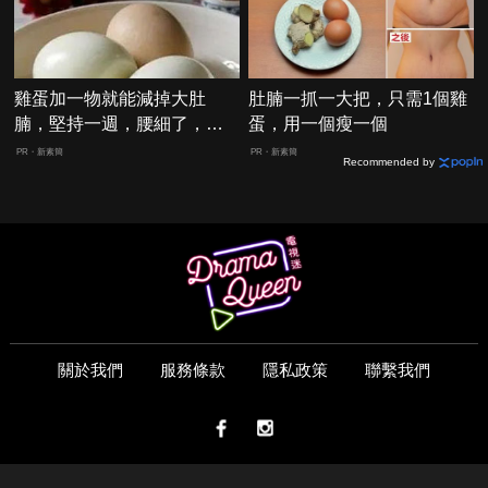
雞蛋加一物就能減掉大肚
肚腩一抓一大把，只需1個雞
腩，堅持一週，腰細了，瘦
蛋，用一個瘦一個
到你懷疑人生！
PR・新素簡
PR・新素簡
Recommended by
關於我們
服務條款
隱私政策
聯繫我們