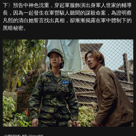
下〉預告中神色沈重，穿起軍服飾演出身軍人世家的輔導
長，因為一起發生在軍營駭人聽聞的謀殺命案，為證明蔡
凡熙的清白她誓言找出真相，卻漸漸揭露在軍中體制下的
黑暗秘密。
《台灣犯罪故事》劇照／Disney+提供