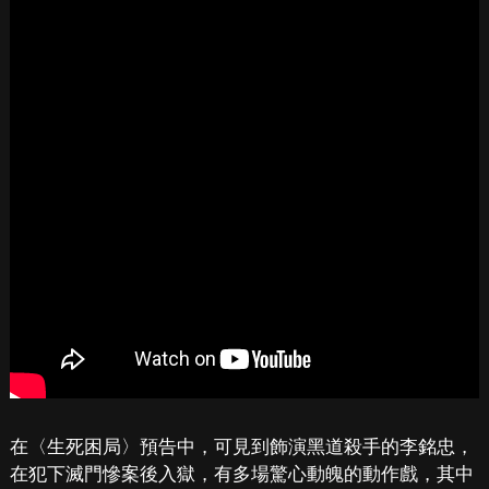
在〈生死困局〉預告中，可見到飾演黑道殺手的李銘忠，
在犯下滅門慘案後入獄，有多場驚心動魄的動作戲，其中