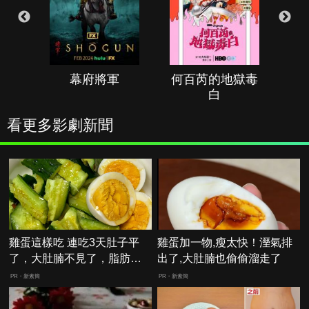
幕府將軍
何百芮的地獄毒
白
看更多影劇新聞
雞蛋這樣吃 連吃3天肚子平
雞蛋加一物,瘦太快！溼氣排
了，大肚腩不見了，脂肪沒
出了,大肚腩也偷偷溜走了
了！
PR・新素簡
PR・新素簡