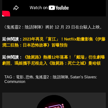
《鬼搖靈2：陰語陣陣》將於 12 月 23 日在台駭人上映。
延伸閱讀：
2023年再見「富江」！Netflix動畫影集《伊藤
潤二狂熱：日本恐怖故事》首曝預告
延伸閱讀：
《陰屍路》熱播12年落幕！「戴瑞」衍生劇曝
劇照、瑪姬攜手尼根走入《陰屍路：死亡之城》曼哈頓
TAG：
電影
,
恐怖
,
鬼搖靈2：陰語陣陣
,
Satan’s Slaves:
Communion