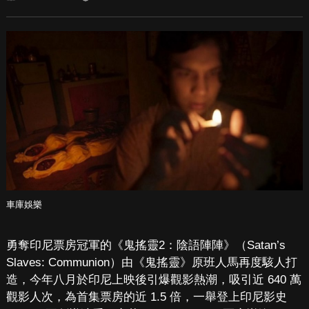
車庫娛樂
勇奪印尼票房冠軍的《鬼搖靈2：陰語陣陣》（Satan’s
Slaves: Communion）由《鬼搖靈》原班人馬再度駭人打
造，今年八月於印尼上映後引爆觀影熱潮，吸引近 640 萬
觀影人次，為首集票房的近 1.5 倍，一舉登上印尼影史