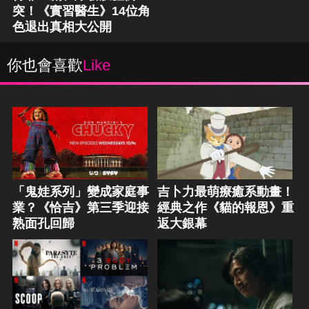
突！《實習醫生》14位角
色退出真相大公開
你也會喜歡
Like
「鬼娃系列」變成家庭事
吉卜力最萌療癒系動畫！
業？《恰吉》第三季迎接
經典之作《貓的報恩》重
熟面孔回歸
返大銀幕