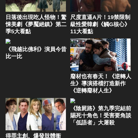
日落後出現吃人怪物！驚
尺度直逼A片！19禁限制
悚美劇《夢魘絕鎮》第二
級性愛韓劇《觸G核心》
季5大看點
11大看點
《飛越比佛利》演員今昔
比一比
廢材也有春天！《逆轉人
生》導演搭檔打造新作
《逆轉廢材人生》
《陰屍路》第九季完結前
賜死十角色！受害要角談
「低語者」大屠殺
得罪主創、爆發肢體衝