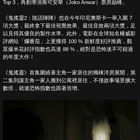
Top 3，再創導演喬可安華（Joko Anwar）票房巔峰。
《鬼搖靈2：陰語陣陣》也在今年印尼奧斯卡一舉入圍 7
項大獎，最終拿下最佳視覺效果、最佳音效兩項大獎，足
以見得其優良的製作水準。此外，電影在全球知名權威影
評網站「爛番茄」上更獲得 100 % 新鮮度好評推薦，觀
眾爆米花好評指數也高達 88 %，絕對是恐怖迷不可錯過
的年度大作！
《鬼搖靈》首集圍繞著主角一家居住的獨棟洋房展開，第
二集則讓主角一家人搬到公寓裡居住，不僅故事場景擴大
數倍，就連恐怖指數也跟著倍增。