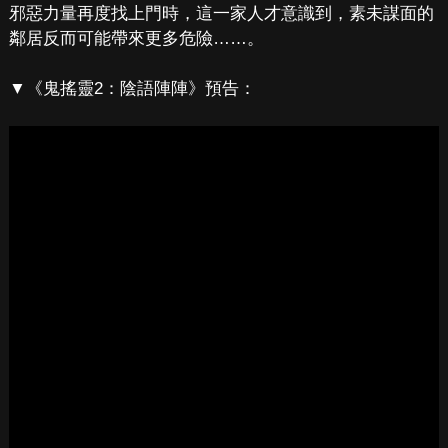
邪惡力量再度找上門時，這一家人才意識到，素未謀面的
鄰居反而可能帶來更多危險……。
▼《鬼搖靈2：陰語陣陣》預告：