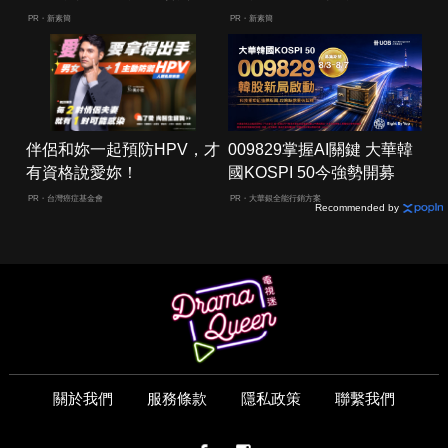
人生
囊，瘦出小蠻腰
PR・新素簡
PR・新素簡
伴侶和妳一起預防HPV，才
009829掌握AI關鍵 大華韓
有資格說愛妳！
國KOSPI 50今強勢開募
PR・台灣癌症基金會
PR・大華銀全能行銷方案
Recommended by
關於我們
服務條款
隱私政策
聯繫我們