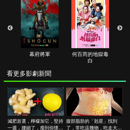
幕府將軍
何百芮的地獄毒
白
看更多影劇新聞
減肥首選，檸檬加它，堅持
腹部脂肪的「剋星」找到
一週，腰細了，瘦到你懷疑
了，常吃這幾物，吃走大肚