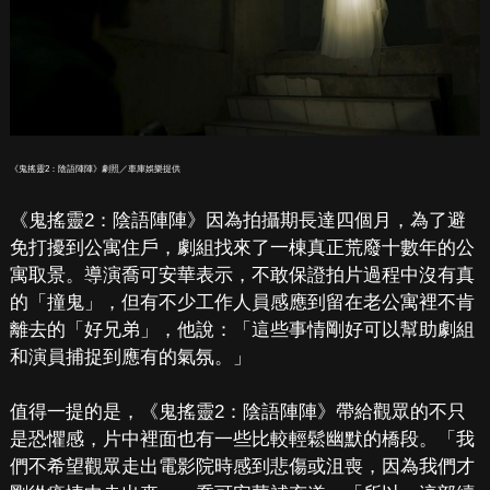
《鬼搖靈2：陰語陣陣》劇照／車庫娛樂提供
《鬼搖靈2：陰語陣陣》因為拍攝期長達四個月，為了避
免打擾到公寓住戶，劇組找來了一棟真正荒廢十數年的公
寓取景。導演喬可安華表示，不敢保證拍片過程中沒有真
的「撞鬼」，但有不少工作人員感應到留在老公寓裡不肯
離去的「好兄弟」，他說：「這些事情剛好可以幫助劇組
和演員捕捉到應有的氣氛。」
值得一提的是，《鬼搖靈2：陰語陣陣》帶給觀眾的不只
是恐懼感，片中裡面也有一些比較輕鬆幽默的橋段。「我
們不希望觀眾走出電影院時感到悲傷或沮喪，因為我們才