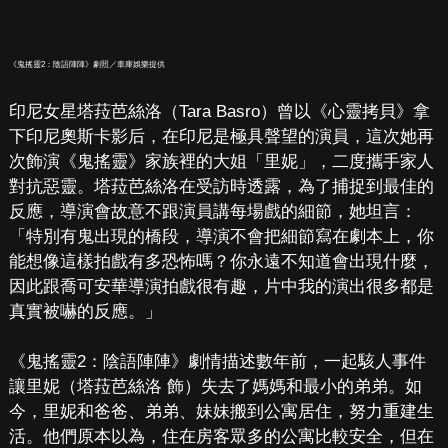
《鬼搖靈2：陰語陣陣》劇照／車庫娛樂提供
印尼女星塔菈芭絲洛（Tara Basro）曾以《心靈拷貝》拿
下印尼奧斯卡影后，在印尼是極具聲望的演員，這次她再
次飾演《鬼搖靈》家族裡的大姐「里妮」，二度攜手家人
對抗惡靈。塔菈芭絲洛在受訪時透露，為了捕捉到最佳的
反應，導演會故意不跟演員講每場戲的細節，她坦言：
「特別有鬼出現的橋段，導演不會把細節寫在劇本上，你
能想像這樣拍戲有多恐怖嗎？你永遠不知道會出現什麼，
因此跟喬可安華導演拍戲很有趣，片中我的演出很多都是
真實被嚇的反應。」
《鬼搖靈2：陰語陣陣》劇情描述數年前，一起駭人事件
讓里妮（塔菈芭絲洛 飾）失去了媽媽和最小的弟弟。如
今，里妮和爸爸、弟弟、妹妹搬到公寓居住，努力重建生
活。他們原本以為，住在房客眾多的公寓比較安全，但在