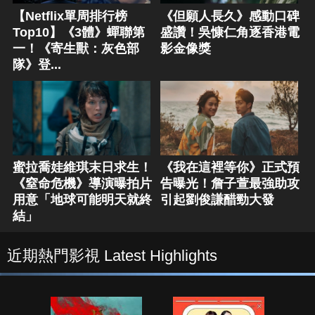
【Netflix單周排行榜
《但願人長久》感動口碑
Top10】《3體》蟬聯第
盛讚！吳慷仁角逐香港電
一！《寄生獸：灰色部
影金像獎
隊》登...
蜜拉喬娃維琪末日求生！
《我在這裡等你》正式預
《窒命危機》導演曝拍片
告曝光！詹子萱最強助攻
用意「地球可能明天就終
引起劉俊謙醋勁大發
結」
近期熱門影視 Latest Highlights