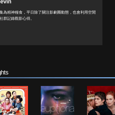
evin
集為精神糧食，平日除了關注影劇圈動態，也會利用空閒
社群記錄觀影心得。
hts