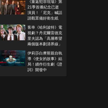
《重返犯罪現場》第
21季首播紀念已逝
演員！「尼克」喊話
請觀眾備好衛生紙
客串《哈利波特》電
視劇？丹尼爾雷德克
里夫認為「高層希望
兩個版本劃清界線」
伊莉莎白摩斯親自執
導《使女的故事》結
局！續作衍生劇《證
詞》開發中