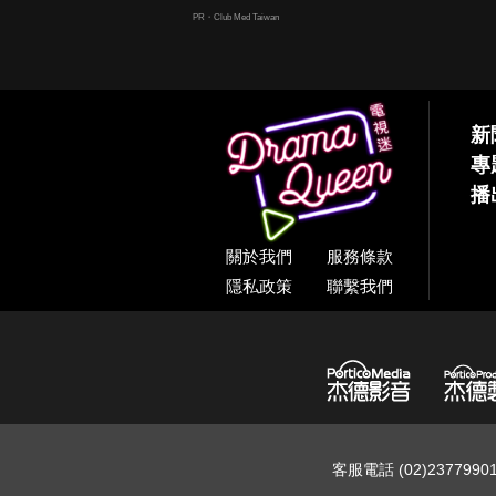
PR・Club Med Taiwan
新
專
播
關於我們
服務條款
隱私政策
聯繫我們
客服電話 (02)237799