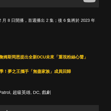
月 8 日開播，首週播出 2 集；後 6 集將於 2023 年
詹姆斯岡恩提出全新DCU未來「重視粉絲心聲」
》第二季！夢之王攜手「無盡家族」成員回歸
atrol
,
超級英雄
,
DC
,
戲劇