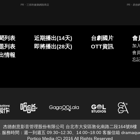
PR・三得利健康網路商店
PR・易借
聞列表
近期播出(14天)
台劇國片
會
加
題列表
即將播出(28天)
OTT資訊
會
出情報
忘
杰德創意影音管理股份有限公司 台北市大安區敦化南路二段164號8樓
01 服務時間：週一到週五 09:30~12:30、14:00~18:00 客服信箱
dramaqu
Portico Media (C) 2016 All Rights Reserved