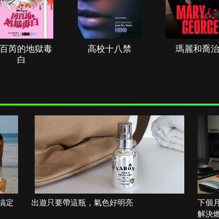
百芮的地獄毒
高校十八禁
瑪麗和喬
白
搞定
出遊只要帶這瓶，氣色好明亮
下個
解決