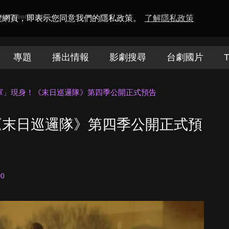
amaQueen電視迷
瀏覽網頁，即表示您同意我們的隱私政策。
了解隱私政策
專題
播出情報
影劇搜尋
台劇國片
T
軍」現身！《末日巡邏隊》第四季公開正式預告
《末日巡邏隊》第四季公開正式預
00