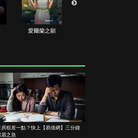
治
愛爾蘭之願
空戰群英
月房租差一點？快上【易借網】三分鐘
燃眉之急