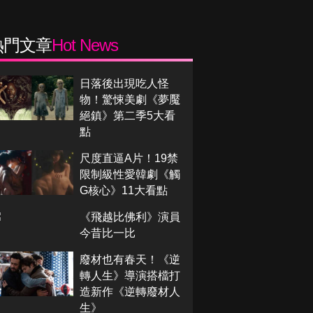
熱門文章
Hot News
日落後出現吃人怪
物！驚悚美劇《夢魘
絕鎮》第二季5大看
點
尺度直逼A片！19禁
限制級性愛韓劇《觸
G核心》11大看點
《飛越比佛利》演員
今昔比一比
廢材也有春天！《逆
轉人生》導演搭檔打
造新作《逆轉廢材人
生》