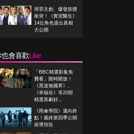
得罪主創、爆發肢體
衝突！《實習醫生》
14位角色退出真相
大公開
你也會喜歡
Like
「BBC精選影集免
費看」限時開放！
《黑道無國界》、
《幸福谷》等20部
精選英劇好...
《雨傘學院》邁向終
點！最終第四季公開
前導預告