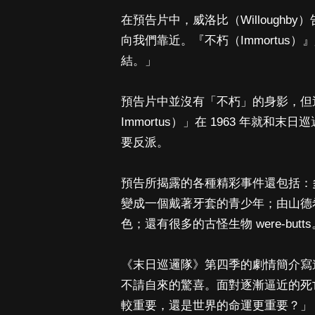
在預告片中，威洛比（Willough
向我們靠近。『不朽（Immortu
結。」
預告片中並沒有「不朽」的身影，但這
Immortus）」在 1963 年就
要反派。
預告所揭露的各種精彩事件還包括：多蘿西
變成一個戴著牙套的青少年；由山德希爾拉
色；還有很多的古怪生物 were-butts
《末日巡邏隊》第四季的劇情簡介寫
不請自來的驚喜。面對逐漸逼近的死
較重要，還是世界的命運更重要？」