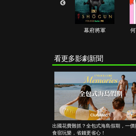
秘境春光
幕府將軍
何
看更多影劇新聞
出國花費難抓？全包式海島假期，一價
食宿玩樂，省錢更省心！