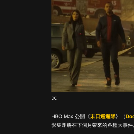
DC
HBO Max 公開《
末日巡邏隊
》（
Doo
影集即將在下個月帶來的各種大事件