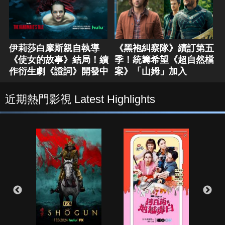
伊莉莎白摩斯親自執導
《黑袍糾察隊》續訂第五
《使女的故事》結局！續
季！統籌希望《超自然檔
作衍生劇《證詞》開發中
案》「山姆」加入
近期熱門影視 Latest Highlights