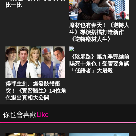
比一比
廢材也有春天！《逆轉人
生》導演搭檔打造新作
《逆轉廢材人生》
《陰屍路》第九季完結前
賜死十角色！受害要角談
「低語者」大屠殺
得罪主創、爆發肢體衝
突！《實習醫生》14位角
色退出真相大公開
你也會喜歡
Like