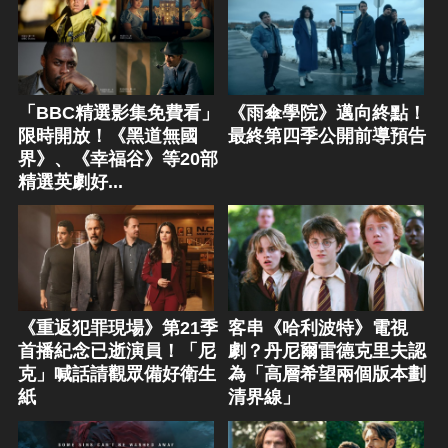
「BBC精選影集免費看」
《雨傘學院》邁向終點！
限時開放！《黑道無國
最終第四季公開前導預告
界》、《幸福谷》等20部
精選英劇好...
《重返犯罪現場》第21季
客串《哈利波特》電視
首播紀念已逝演員！「尼
劇？丹尼爾雷德克里夫認
克」喊話請觀眾備好衛生
為「高層希望兩個版本劃
紙
清界線」