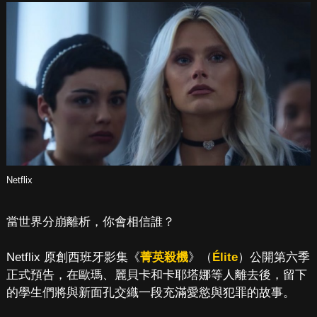
Netflix
當世界分崩離析，你會相信誰？
Netflix 原創西班牙影集《
菁英殺機
》（
Élite
）公開第六季
正式預告，在歐瑪、麗貝卡和卡耶塔娜等人離去後，留下
的學生們將與新面孔交織一段充滿愛慾與犯罪的故事。