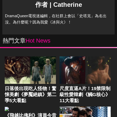
作者 | Catherine
DramaQueen電視迷編輯，在社群上會以「史塔克」為名出
沒。為什麼呢？因為我愛《冰與火》！
熱門文章
Hot News
日落後出現吃人怪物！驚
尺度直逼A片！19禁限制
悚美劇《夢魘絕鎮》第二
級性愛韓劇《觸G核心》
季5大看點
11大看點
《飛越比佛利》演員今昔