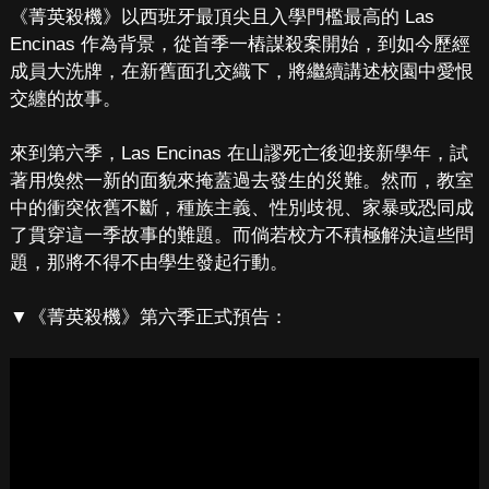
《菁英殺機》以西班牙最頂尖且入學門檻最高的 Las
Encinas 作為背景，從首季一樁謀殺案開始，到如今歷經
成員大洗牌，在新舊面孔交織下，將繼續講述校園中愛恨
交纏的故事。
來到第六季，Las Encinas 在山謬死亡後迎接新學年，試
著用煥然一新的面貌來掩蓋過去發生的災難。然而，教室
中的衝突依舊不斷，種族主義、性別歧視、家暴或恐同成
了貫穿這一季故事的難題。而倘若校方不積極解決這些問
題，那將不得不由學生發起行動。
▼《菁英殺機》第六季正式預告：