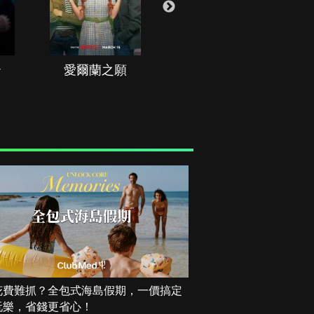
治
愛爾蘭之願
空戰群英
花費難抓？全包式海島假期，一價搞定
玩樂，省錢更省心！