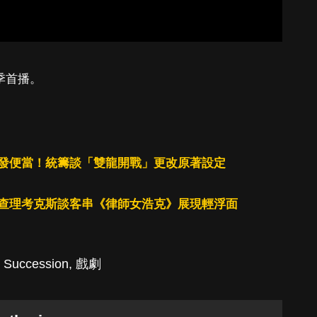
春季首播。
發便當！統籌談「雙龍開戰」更改原著設定
查理考克斯談客串《律師女浩克》展現輕浮面
,
Succession
,
戲劇