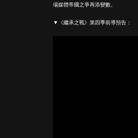
場媒體帝國之爭再添變數。
▼《繼承之戰》第四季前導預告：