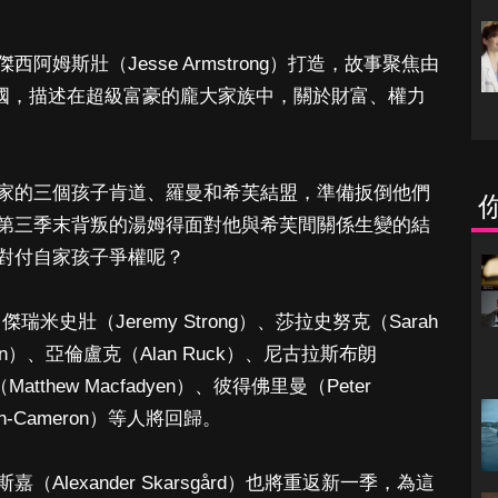
姆斯壯（Jesse Armstrong）打造，故事聚焦由
帝國，描述在超級富豪的龐大家族中，關於財富、權力
家的三個孩子肯道、羅曼和希芙結盟，準備扳倒他們
第三季末背叛的湯姆得面對他與希芙間關係生變的結
對付自家孩子爭權呢？
傑瑞米史壯（Jeremy Strong）、莎拉史努克（Sarah
lkin）、亞倫盧克（Alan Ruck）、尼古拉斯布朗
Matthew Macfadyen）、彼得佛里曼（Peter
ith-Cameron）等人將回歸。
lexander Skarsgård）也將重返新一季，為這