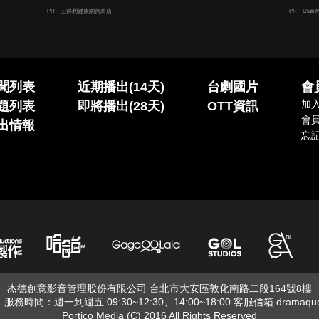
PR・三得利健康網路商店
PR・Club M
聞列表
近期播出(14天)
台劇國片
會
加
題列表
即將播出(28天)
OTT資訊
會
出情報
忘
杰德創意影音管理股份有限公司 台北市大安區敦化南路二段164號8樓
01 服務時間：週一到週五 09:30~12:30、14:00~18:00 客服信箱
dramaqu
Portico Media (C) 2016 All Rights Reserved