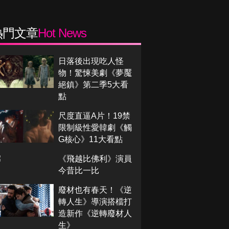
熱門文章
Hot News
日落後出現吃人怪
物！驚悚美劇《夢魘
絕鎮》第二季5大看
點
尺度直逼A片！19禁
限制級性愛韓劇《觸
G核心》11大看點
《飛越比佛利》演員
今昔比一比
廢材也有春天！《逆
轉人生》導演搭檔打
造新作《逆轉廢材人
生》