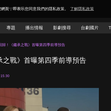
amaQueen電視迷
瀏覽網頁，即表示您同意我們的隱私政策。
了解隱私政策
專題
播出情報
影劇搜尋
台劇國片
T
春季回歸！《繼承之戰》首曝第四季前導預告
繼承之戰》首曝第四季前導預告
 15:30