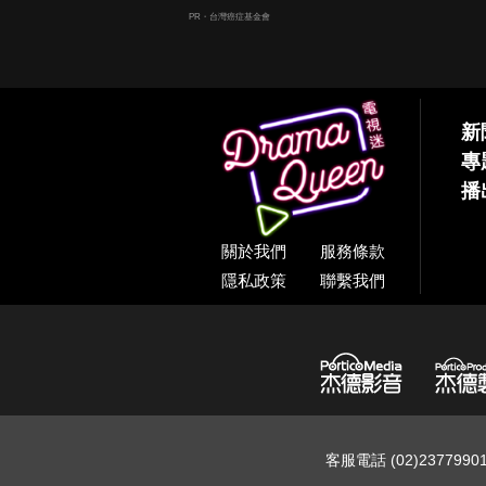
PR・台灣癌症基金會
新
專
播
關於我們
服務條款
隱私政策
聯繫我們
客服電話 (02)237799