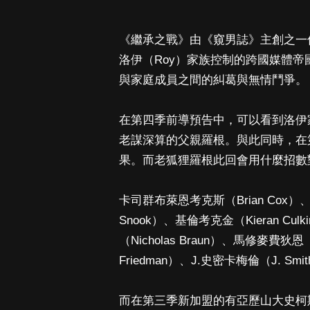
《繼承之戰》由《窺男誌》主創之一傑西阿
洛伊（Roy）家族控制的跨國媒體
與家庭成員之間的糾葛與無情鬥爭。
在第四季前導預告中，可以看到洛伊
老謀深算的父親羅根。與此同時，在
果。而老狐狸羅根此回會用什麼招數
卡司群布萊恩考克斯（Brian Cox）、
Snook）、基倫考克金（Kieran Cu
（Nicholas Braun）、馬修麥費狄恩（
Friedman）、J.史密卡梅倫（J. Sm
而在第三季新加盟的有亞歷山大史柯斯嘉（A