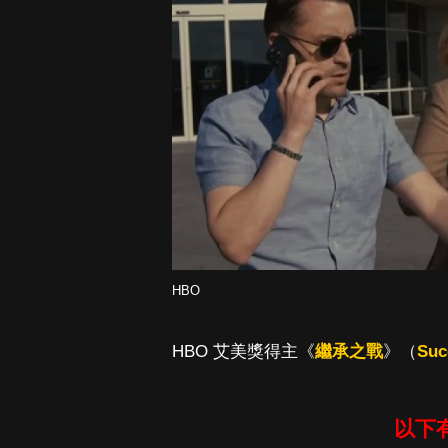
HBO
HBO 艾美獎得主《
繼承之戰
》（
Suc
以下