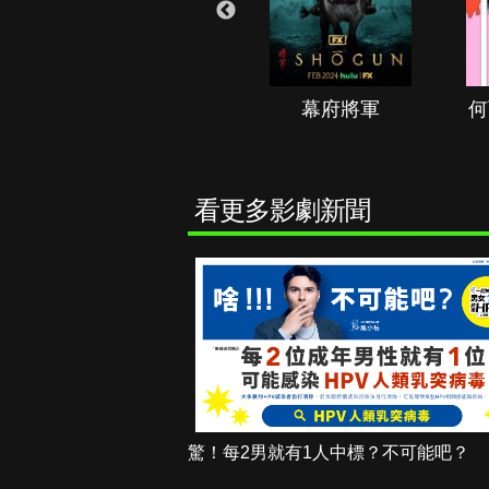
秘境春光
幕府將軍
何
看更多影劇新聞
驚！每2男就有1人中標？不可能吧？