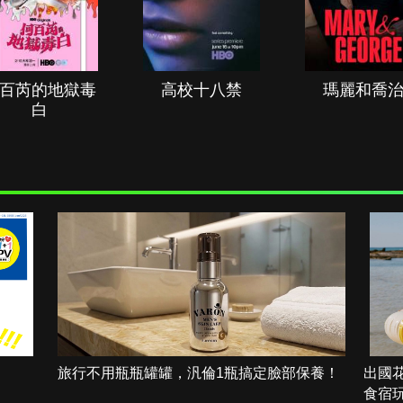
百芮的地獄毒
高校十八禁
瑪麗和喬
白
旅行不用瓶瓶罐罐，汎倫1瓶搞定臉部保養！
出國
食宿