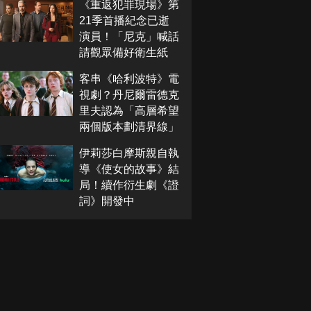
《重返犯罪現場》第
21季首播紀念已逝
演員！「尼克」喊話
請觀眾備好衛生紙
客串《哈利波特》電
視劇？丹尼爾雷德克
里夫認為「高層希望
兩個版本劃清界線」
伊莉莎白摩斯親自執
導《使女的故事》結
局！續作衍生劇《證
詞》開發中