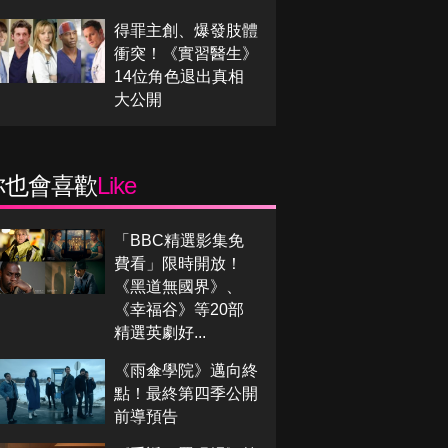
得罪主創、爆發肢體
衝突！《實習醫生》
14位角色退出真相
大公開
你也會喜歡
Like
「BBC精選影集免
費看」限時開放！
《黑道無國界》、
《幸福谷》等20部
精選英劇好...
《雨傘學院》邁向終
點！最終第四季公開
前導預告