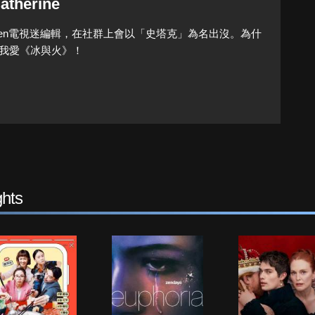
atherine
Queen電視迷編輯，在社群上會以「史塔克」為名出沒。為什
我愛《冰與火》！
hts