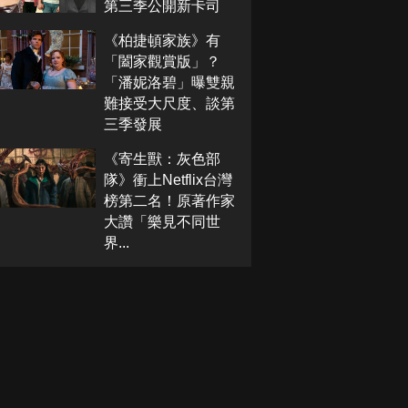
第三季公開新卡司
《柏捷頓家族》有
「闔家觀賞版」？
「潘妮洛碧」曝雙親
難接受大尺度、談第
三季發展
《寄生獸：灰色部
隊》衝上Netflix台灣
榜第二名！原著作家
大讚「樂見不同世
界...