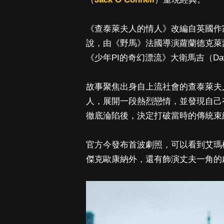
《查泰萊夫人的情人》改編自英國作家 D·H
說，由《野馬》法國導演蘿蘭德克萊蒙特托奈爾（
《少年PI的奇幻漂流》大衛馬吉（Dav
故事聚焦出身自上流社會的查泰萊夫
人，展開一段熱烈戀情，並發現自己
徹底淪陷後，決定打破當時的傳統束
官方今發布首波劇照，可以看到艾瑪
傑克歐康納外，還有飾演丈夫一角的劇場演