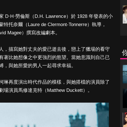
·勞倫斯（D.H. Lawrence）於 1928 年發表的小
Laure de Clermont-Tonnerre）執導，
id Magee）撰寫改編劇本。
人，描寫她對丈夫的愛已逝去後，戀上了獵場的看守
有著比她想像之中更強烈的慾望。當她意識到自己已
縛，與她所愛的男人一起尋求幸福。
柯琳再度演出時代作品的模樣，與她搭檔的演員除了
員馬修達克特（Matthew Duckett）。