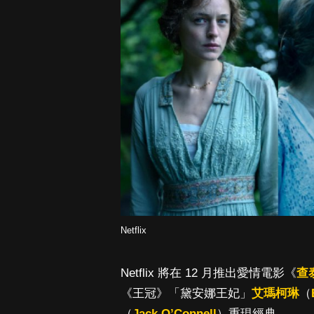
Netflix
Netflix 將在 12 月推出愛情電影《
查
《王冠》「黛安娜王妃」
艾瑪柯琳
（
（
Jack O’Connell
）重現經典。