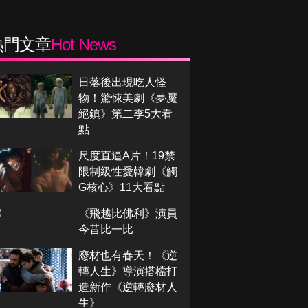
熱門文章
Hot News
日落後出現吃人怪
物！驚悚美劇《夢魘
絕鎮》第二季5大看
點
尺度直逼A片！19禁
限制級性愛韓劇《觸
G核心》11大看點
《飛越比佛利》演員
今昔比一比
廢材也有春天！《逆
轉人生》導演搭檔打
造新作《逆轉廢材人
生》