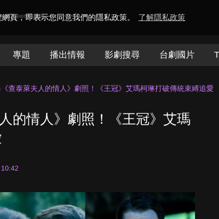
amaQueen電視迷
瀏覽網頁，即表示您同意我們的隱私政策。
了解隱私政策
專題
播出情報
影劇搜尋
台劇國片
T
ix首曝《查泰萊夫人的情人》劇照！《王冠》艾瑪柯琳打破傳統束縛追愛
泰萊夫人的情人》劇照！《王冠》艾瑪
愛
 10:42