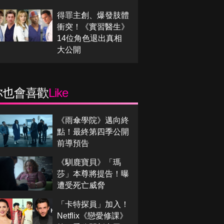
得罪主創、爆發肢體
衝突！《實習醫生》
14位角色退出真相
大公開
你也會喜歡
Like
《雨傘學院》邁向終
點！最終第四季公開
前導預告
《馴鹿寶貝》「瑪
莎」本尊將提告！曝
遭受死亡威脅
「卡特探員」加入！
Netflix《戀愛修課》