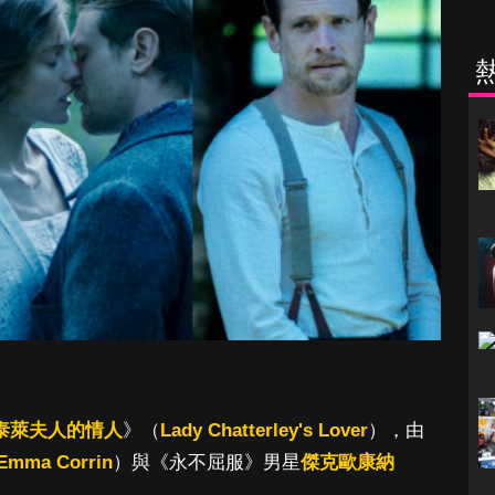
泰萊夫人的情人
》（
Lady Chatterley's Lover
），由
Emma Corrin
）與《永不屈服》男星
傑克歐康納