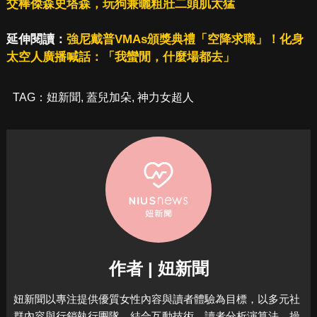
交棒傑森史塔森，玩狗兼曬粗壯二頭肌太猛
延伸閱讀：
強尼戴普VMAs頒獎典禮「空降求職」！化身
太空人廣播喊話：「我蠻閒，什麼場都去」
TAG：
妞新聞
,
蓋兒加朵
,
神力女超人
作者 | 妞新聞
妞新聞以專注提供優質女性內容與讀者體驗為目標，
以多元社
群內容與行銷執行團隊，結合互動技術、讀者分析演算法，
操