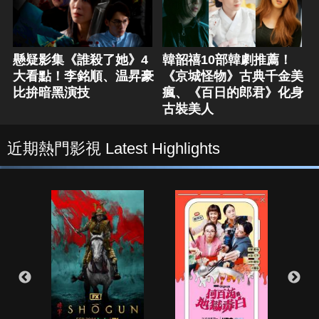
懸疑影集《誰殺了她》4
韓韶禧10部韓劇推薦！
大看點！李銘順、温昇豪
《京城怪物》古典千金美
比拚暗黑演技
瘋、《百日的郎君》化身
古裝美人
近期熱門影視 Latest Highlights