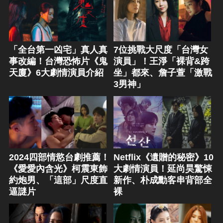
「全台第一凶宅」真人真
7位挑戰大尺度「台灣女
事改編！台灣恐怖片《鬼
演員」！王淨「裸背&跨
天廈》6大劇情演員介紹
坐」都來、詹子萱「激戰
3男神」
2024四部情慾台劇推薦！
Netflix《遺贈的秘密》10
《愛愛內含光》柯震東飾
大劇情演員！延尚昊驚悚
約炮男、「這部」尺度直
新作、朴成勳客串背部全
逼謎片
裸