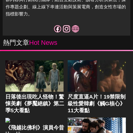
作專題企劃、線上線下串連活動與策展電商，
創造女性市場的
指標影響力。
熱門文章
Hot News
日落後出現吃人怪物！驚
尺度直逼A片！19禁限制
悚美劇《夢魘絕鎮》第二
級性愛韓劇《觸G核心》
季5大看點
11大看點
《飛越比佛利》演員今昔