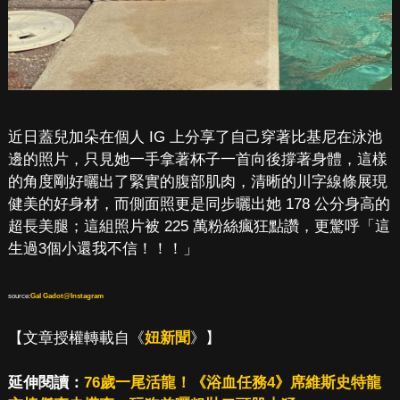
近日蓋兒加朵在個人 IG 上分享了自己穿著比基尼在泳池
邊的照片，只見她一手拿著杯子一首向後撐著身體，這樣
的角度剛好曬出了緊實的腹部肌肉，清晰的川字線條展現
健美的好身材，而側面照更是同步曬出她 178 公分身高的
超長美腿；這組照片被 225 萬粉絲瘋狂點讚，更驚呼「這
生過3個小還我不信！！！」
source:
Gal Gadot@Instagram
【文章授權轉載自《
妞新聞
》】
延伸閱讀：
76歲一尾活龍！《浴血任務4》席維斯史特龍