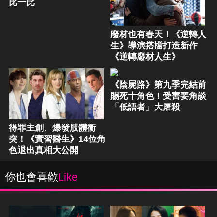
比一比
廢材也有春天！《逆轉人
生》導演搭檔打造新作
《逆轉廢材人生》
《陰屍路》第九季完結前
賜死十角色！受害要角談
「低語者」大屠殺
得罪主創、爆發肢體衝
突！《實習醫生》14位角
色退出真相大公開
你也會喜歡
Like