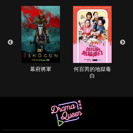
幕府將軍
何百芮的地獄毒
白