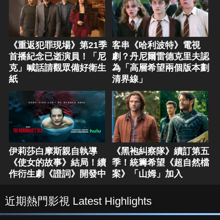
《重返犯罪現場》第21季
客串《哈利波特》電視
首播紀念已逝演員！「尼
劇？丹尼爾雷德克里夫認
克」喊話請觀眾備好衛生
為「高層希望兩個版本劃
紙
清界線」
伊莉莎白摩斯親自執導
《黑袍糾察隊》續訂第五
《使女的故事》結局！續
季！統籌希望《超自然檔
作衍生劇《證詞》開發中
案》「山姆」加入
近期熱門影視 Latest Highlights