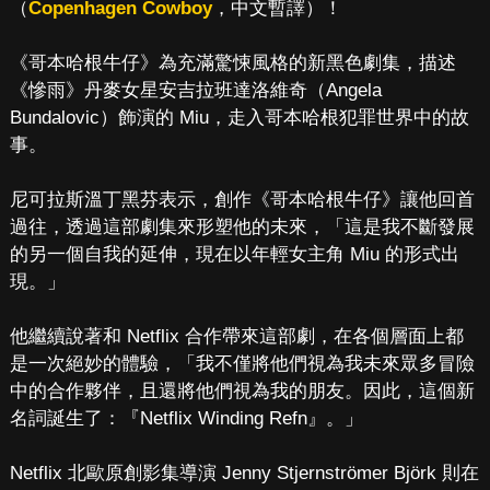
（
Copenhagen Cowboy
，中文暫譯）！
《哥本哈根牛仔》為充滿驚悚風格的新黑色劇集，描述
《慘雨》丹麥女星安吉拉班達洛維奇（Angela
Bundalovic）飾演的 Miu，走入哥本哈根犯罪世界中的故
事。
尼可拉斯溫丁黑芬表示，創作《哥本哈根牛仔》讓他回首
過往，透過這部劇集來形塑他的未來，「這是我不斷發展
的另一個自我的延伸，現在以年輕女主角 Miu 的形式出
現。」
他繼續說著和 Netflix 合作帶來這部劇，在各個層面上都
是一次絕妙的體驗，「我不僅將他們視為我未來眾多冒險
中的合作夥伴，且還將他們視為我的朋友。因此，這個新
名詞誕生了：『Netflix Winding Refn』。」
Netflix 北歐原創影集導演 Jenny Stjernströmer Björk 則在