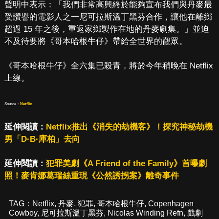
聲明中表示：「我們非常高興終於能夠宣布我們與丹麥最
受讚譽的電影人之一尼可拉斯溫丁黑芬合作，讓他在離鄉
超過 15 年之後，重返家鄉製作在地的丹麥劇集。」並迫
不及待要將《哥本哈根牛仔》帶給全世界的觀眾。
《哥本哈根牛仔》全六集已殺青，將於今年稍晚在 Netflix
上線。
Source：
Netflix
延伸閱讀：
Netflix推出《消失的劫機客》！探究神秘劫機
男「D·B·庫柏」去向
延伸閱讀：
犯罪美劇《A Friend of the Family》首曝劇
照！麥肯娜葛瑞絲重現《公然誘拐案》離奇事件
TAG：
Netflix
,
丹麥
,
犯罪
,
哥本哈根牛仔
,
Copenhagen
Cowboy
,
尼可拉斯溫丁黑芬
,
Nicolas Winding Refn
,
戲劇