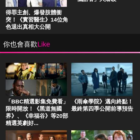
得罪主創、爆發肢體衝
突！《實習醫生》14位角
色退出真相大公開
你也會喜歡
Like
「BBC精選影集免費看」
《雨傘學院》邁向終點！
限時開放！《黑道無國
最終第四季公開前導預告
界》、《幸福谷》等20部
精選英劇好...