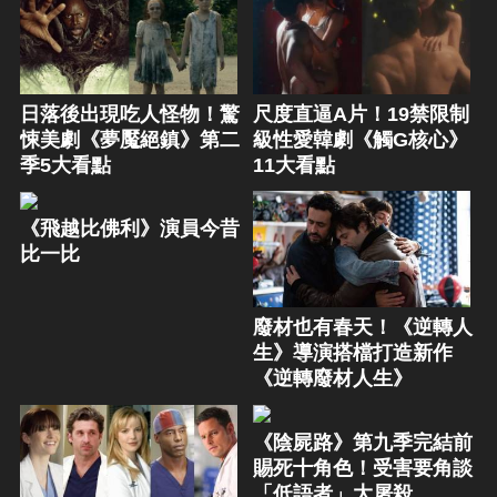
日落後出現吃人怪物！驚
尺度直逼A片！19禁限制
悚美劇《夢魘絕鎮》第二
級性愛韓劇《觸G核心》
季5大看點
11大看點
《飛越比佛利》演員今昔
比一比
廢材也有春天！《逆轉人
生》導演搭檔打造新作
《逆轉廢材人生》
《陰屍路》第九季完結前
賜死十角色！受害要角談
「低語者」大屠殺