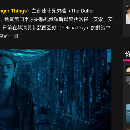
nger Things
）主創達菲兄弟檔（The Duffer
er》訪談中，透露第四季原要賜死俄羅斯獄警狄米崔「安索」安
ov）後，日前在與演員菲麗西亞戴（Felicia Day）的對談中，
當的一員！