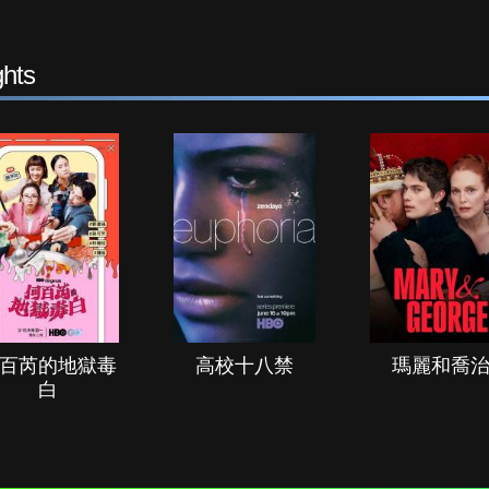
hts
百芮的地獄毒
高校十八禁
瑪麗和喬
白