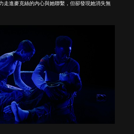
力走進麥克絲的內心與她聯繫，但卻發現她消失無