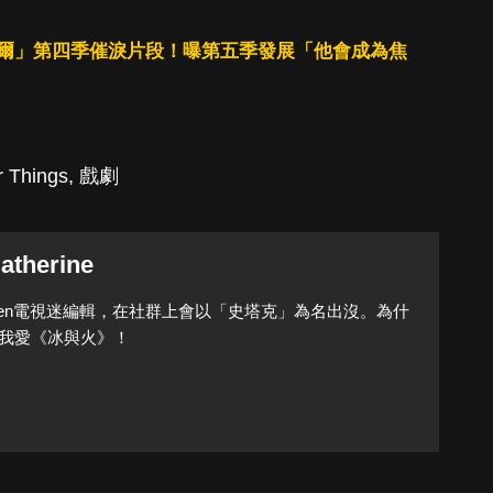
爾」第四季催淚片段！曝第五季發展「他會成為焦
r Things
,
戲劇
atherine
Queen電視迷編輯，在社群上會以「史塔克」為名出沒。為什
我愛《冰與火》！