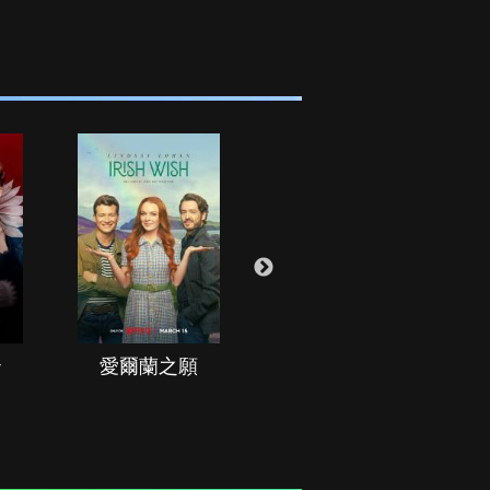
治
愛爾蘭之願
空戰群英