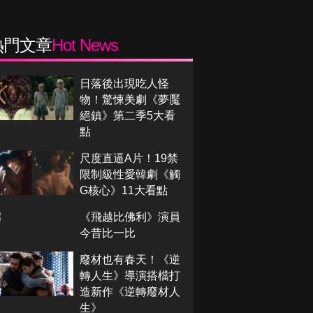
熱門文章
Hot News
日落後出現吃人怪
物！驚悚美劇《夢魘
絕鎮》第二季5大看
點
尺度直逼A片！19禁
限制級性愛韓劇《觸
G核心》11大看點
《飛越比佛利》演員
今昔比一比
廢材也有春天！《逆
轉人生》導演搭檔打
造新作《逆轉廢材人
生》