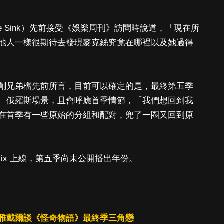
e Sink）先前接受《娛樂周刊》訪問時說道，「現在所
他人一樣很期待去發現麥克絲究竟在哪裡以及她過得
創兄弟檔先前所言，目前可以確定的是，最終第五季
、俄羅斯場景，且會呼應首季情節，「我們想回到我
在首季有一些原始的分組和配對，兜了一圈又回到原
lix 上線，第五季尚未公開播出年份。
雅戴爾談《怪奇物語》最終季三角戀