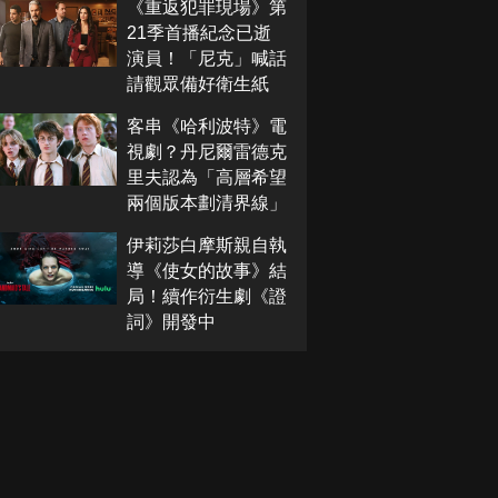
《重返犯罪現場》第
21季首播紀念已逝
演員！「尼克」喊話
請觀眾備好衛生紙
客串《哈利波特》電
視劇？丹尼爾雷德克
里夫認為「高層希望
兩個版本劃清界線」
伊莉莎白摩斯親自執
導《使女的故事》結
局！續作衍生劇《證
詞》開發中