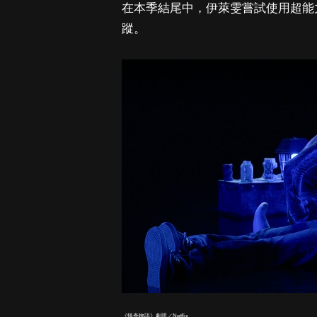
在本季結尾中，伊萊雯嘗試使用超能
蹤。
《怪奇物語》劇照／Netflix