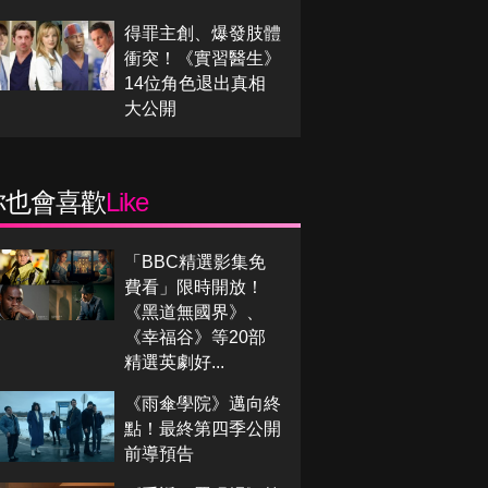
得罪主創、爆發肢體
衝突！《實習醫生》
14位角色退出真相
大公開
你也會喜歡
Like
「BBC精選影集免
費看」限時開放！
《黑道無國界》、
《幸福谷》等20部
精選英劇好...
《雨傘學院》邁向終
點！最終第四季公開
前導預告