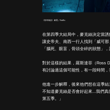
《怪奇物語》劇照／Netflix
在第四季大結局中，麥克絲決定當誘餌
讓史帝夫、南西一行人找到「威可那
「腦死、眼盲，骨頭全碎的狀態」，
對於這樣的結果，羅斯達菲（Ross 
有討論過這個可能性，有一段時間，
他進一步解釋，後來他們想在這季結
不知道麥克絲是否會好起來...我們
第五季。」