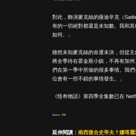
對此，飾演麥克絲的薩迪辛克（Sadi
有的一切絕對都還是未知數。我和其
如何。」
雖然未知麥克絲的命運未決，但從主
將全季待在霍金斯小鎮，不再有加州
們在第一季中所做的很多事情。我們
位會有一些不錯的事情發生。」
《怪奇物語》第四季全集數已在 Netf
Source：
EW
延伸閱讀：
南西復合史帝夫？娜塔麗