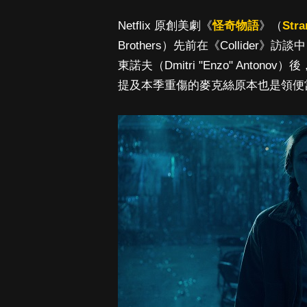
Netflix 原創美劇《
怪奇物語
》（
Stra
Brothers）先前在《Collid
東諾夫（Dmitri "Enzo" Anton
提及本季重傷的麥克絲原本也是領便