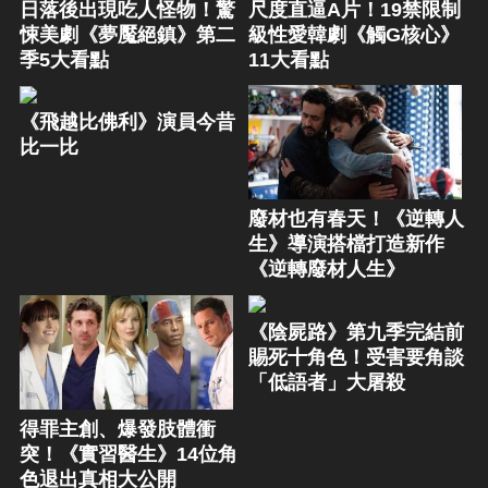
日落後出現吃人怪物！驚
尺度直逼A片！19禁限制
悚美劇《夢魘絕鎮》第二
級性愛韓劇《觸G核心》
季5大看點
11大看點
《飛越比佛利》演員今昔
比一比
廢材也有春天！《逆轉人
生》導演搭檔打造新作
《逆轉廢材人生》
《陰屍路》第九季完結前
賜死十角色！受害要角談
「低語者」大屠殺
得罪主創、爆發肢體衝
突！《實習醫生》14位角
色退出真相大公開