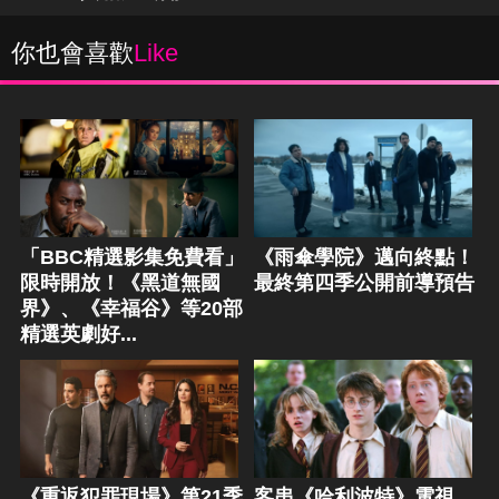
你也會喜歡
Like
「BBC精選影集免費看」
《雨傘學院》邁向終點！
限時開放！《黑道無國
最終第四季公開前導預告
界》、《幸福谷》等20部
精選英劇好...
《重返犯罪現場》第21季
客串《哈利波特》電視