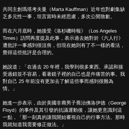
共同主創瑪塔考夫曼（Marta Kauffman）近年也對劇集缺
乏多元性一事，坦言當時未經思慮，多次公開致歉。
而在六月底時，她接受《洛杉磯時報》（Los Angeles
Times）訪問再度提及此事，表示過去她對於《六人行》
遭批評一事感到很沮喪，但現在她則有了不一樣的看法，
覺得這些批評是合理的。
她說道：「在過去 20 年裡，我學到很多東西。承認和接
受過錯並不容易，看著鏡子裡的自己也是件痛苦的事。我
對自己 25 年前沒有更加去了解這些事而感到很難為
情。」
她進一步表示，由於美國非裔男子喬治佛洛伊德（George
Floyd）的事件及其引發的抗議運動後，讓她更意識到這
一點，「那一刻真的讓我開始審視自己的行事方法。那時
我就知道我需要修正做法。」