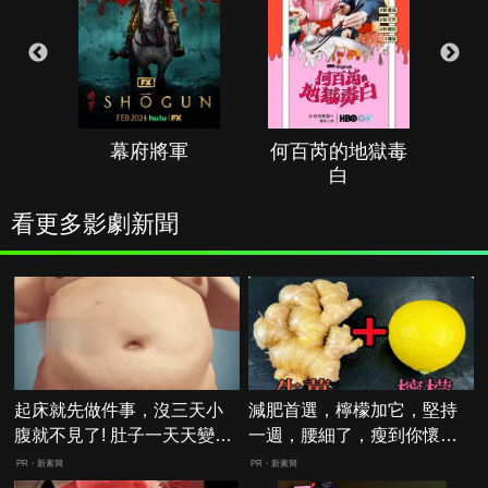
幕府將軍
何百芮的地獄毒
白
看更多影劇新聞
起床就先做件事，沒三天小
減肥首選，檸檬加它，堅持
腹就不見了! 肚子一天天變
一週，腰細了，瘦到你懷疑
小！
人生
PR・新素簡
PR・新素簡