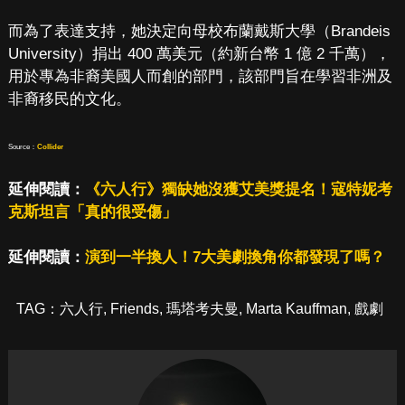
而為了表達支持，她決定向母校布蘭戴斯大學（Brandeis
University）捐出 400 萬美元（約新台幣 1 億 2 千萬），
用於專為非裔美國人而創的部門，該部門旨在學習非洲及
非裔移民的文化。
Source：
Collider
延伸閱讀：
《六人行》獨缺她沒獲艾美獎提名！寇特妮考
克斯坦言「真的很受傷」
延伸閱讀：
演到一半換人！7大美劇換角你都發現了嗎？
TAG：
六人行
,
Friends
,
瑪塔考夫曼
,
Marta Kauffman
,
戲劇