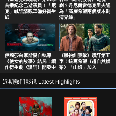
首播紀念已逝演員！「尼
劇？丹尼爾雷德克里夫認
克」喊話請觀眾備好衛生
為「高層希望兩個版本劃
紙
清界線」
伊莉莎白摩斯親自執導
《黑袍糾察隊》續訂第五
《使女的故事》結局！續
季！統籌希望《超自然檔
作衍生劇《證詞》開發中
案》「山姆」加入
近期熱門影視 Latest Highlights