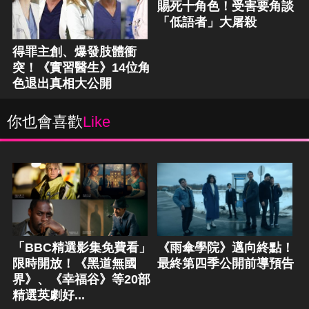
賜死十角色！受害要角談
「低語者」大屠殺
得罪主創、爆發肢體衝
突！《實習醫生》14位角
色退出真相大公開
你也會喜歡
Like
「BBC精選影集免費看」
《雨傘學院》邁向終點！
限時開放！《黑道無國
最終第四季公開前導預告
界》、《幸福谷》等20部
精選英劇好...