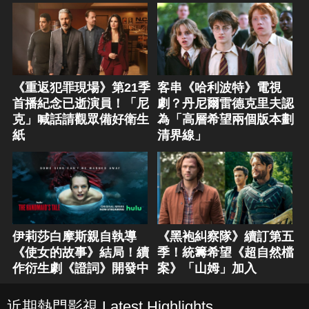
《重返犯罪現場》第21季
客串《哈利波特》電視
首播紀念已逝演員！「尼
劇？丹尼爾雷德克里夫認
克」喊話請觀眾備好衛生
為「高層希望兩個版本劃
紙
清界線」
伊莉莎白摩斯親自執導
《黑袍糾察隊》續訂第五
《使女的故事》結局！續
季！統籌希望《超自然檔
作衍生劇《證詞》開發中
案》「山姆」加入
近期熱門影視 Latest Highlights