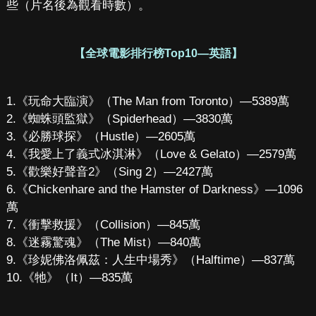
些（片名後為觀看時數）。
【全球電影排行榜Top10—英語】
1.《玩命大臨演》（The Man from Toronto）—5389萬
2.《蜘蛛頭監獄》（Spiderhead）—3830萬
3.《必勝球探》（Hustle）—2605萬
4.《我愛上了義式冰淇淋》（Love & Gelato）—2579萬
5.《歡樂好聲音2》（Sing 2）—2427萬
6.《Chickenhare and the Hamster of Darkness》—1096
萬
7.《衝擊救援》（Collision）—845萬
8.《迷霧驚魂》（The Mist）—840萬
9.《珍妮佛洛佩茲：人生中場秀》（Halftime）—837萬
10.《牠》（It）—835萬