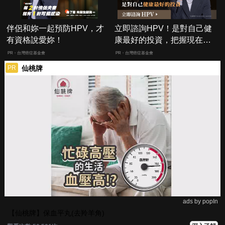
伴侶和妳一起預防HPV，才
立即諮詢HPV！是對自己健
有資格說愛妳！
康最好的投資，把握現在不
嫌晚！
PR・台灣癌症基金會
PR・台灣癌症基金會
仙桃牌
PR
ads by popIn
【仙桃牌】保血平丸(去羚羊角)