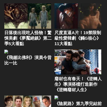
日落後出現吃人怪物！驚
尺度直逼A片！19禁限制
悚美劇《夢魘絕鎮》第二
級性愛韓劇《觸G核心》
季5大看點
11大看點
《飛越比佛利》演員今昔
比一比
廢材也有春天！《逆轉人
生》導演搭檔打造新作
《逆轉廢材人生》
《陰屍路》第九季完結前