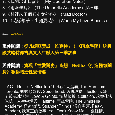
7.《我的出走日記》（My Liberation Notes）
8.《雨傘學院》（The Umbrella Academy）第三季
9.《村裡來了個暴走女外科》（Mad Doctor）
10.《花樣年華：生如夏花》（When My Love Blooms）
Source：
Netflix Top 10
延伸閱讀：
從凡妮亞變成「維克特」！《雨傘學院》統籌
談艾略特佩吉真實人生融入第三季故事
延伸閱讀：
實現「性愛閨房」奇想！Netflix《打造極致閨
房》教你增進性愛情趣
TAG：
Netflix
,
Netflix Top 10
,
玩命大臨演
,
The Man from
Toronto
,
蜘蛛頭監獄
,
Spiderhead
,
必勝球探
,
Hustle
,
我愛上
了義式冰淇淋
,
Love & Gelato
,
衝擊救援
,
Collision
,
珍妮佛洛
佩茲：人生中場秀
,
Halftime
,
雨傘學院
,
The Umbrella
Academy
,
怪奇物語
,
Stranger Things
,
浴血黑幫
,
Peaky
Blinders
,
我真正的故事
,
You Don't Know Me
,
一獵鍾情
,