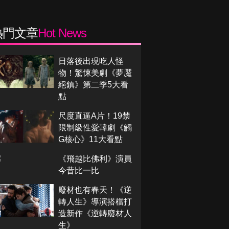
熱門文章
Hot News
日落後出現吃人怪
物！驚悚美劇《夢魘
絕鎮》第二季5大看
點
尺度直逼A片！19禁
限制級性愛韓劇《觸
G核心》11大看點
《飛越比佛利》演員
今昔比一比
廢材也有春天！《逆
轉人生》導演搭檔打
造新作《逆轉廢材人
生》