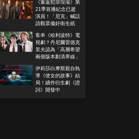
《重返犯罪現場》第
21季首播紀念已逝
演員！「尼克」喊話
請觀眾備好衛生紙
客串《哈利波特》電
視劇？丹尼爾雷德克
里夫認為「高層希望
兩個版本劃清界線」
伊莉莎白摩斯親自執
導《使女的故事》結
局！續作衍生劇《證
詞》開發中