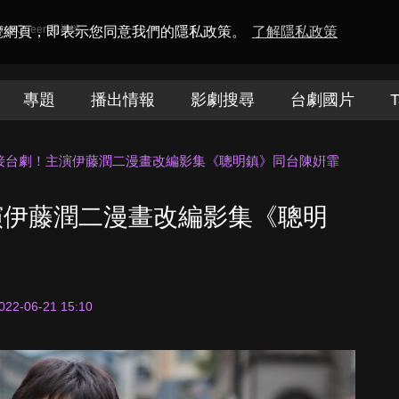
amaQueen電視迷
瀏覽網頁，即表示您同意我們的隱私政策。
了解隱私政策
專題
播出情報
影劇搜尋
台劇國片
T
接台劇！主演伊藤潤二漫畫改編影集《聰明鎮》同台陳姸霏
演伊藤潤二漫畫改編影集《聰明
022-06-21 15:10