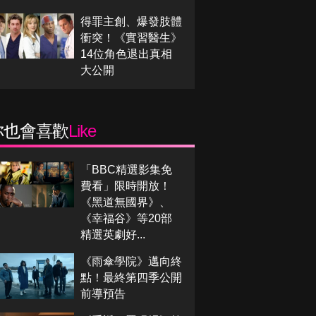
得罪主創、爆發肢體
衝突！《實習醫生》
14位角色退出真相
大公開
你也會喜歡
Like
「BBC精選影集免
費看」限時開放！
《黑道無國界》、
《幸福谷》等20部
精選英劇好...
《雨傘學院》邁向終
點！最終第四季公開
前導預告