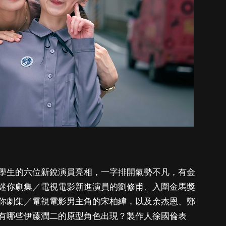
學生的六位新銳演員亮相，一字排開氣勢不凡，有金
迷你劇集／電視電影新進演員的劉修甫、入圍金馬獎
你劇集／電視電影男主角的宋柏緯，以及余杰恩、鄭
有哪些伊藤潤二的原型角色出現？製作人徐國倫表