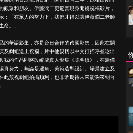
的觀眾和朋友。伊藤潤二更驚喜現身開鏡祝福影片，
示：「在眾人的努力下，我們才得以讓伊藤潤二老師
生命。」
品的華語影集，亦是台日合作的跨國影集，因此在開
演及劇組送上祝福，片中他親切以中文打招呼並唸出
興我的作品即將改編成真人影集《聰明鎮》，在籌備
認真努力，無論是選角、美術造型設計、場景建立及
在此預祝劇組拍攝順利，也非常期待未來能夠來到台
」