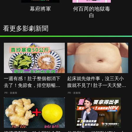
幕府將軍
何百芮的地獄毒
白
看更多影劇新聞
一週有感！肚子整個都消下
起床就先做件事，沒三天小
去了！免節食，排空順暢就
腹就不見了! 肚子一天天變
夠
小！
PR・新素簡
PR・新素簡