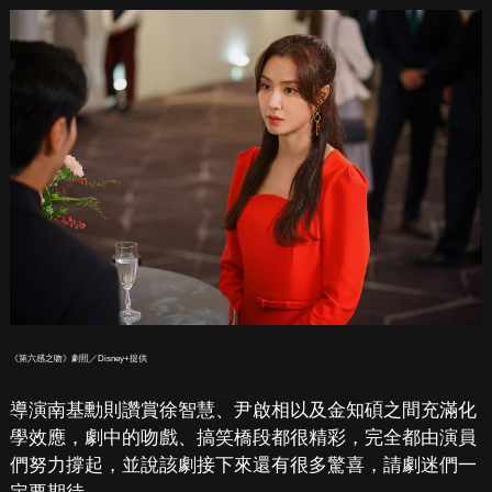
《第六感之吻》劇照／Disney+提供
導演南基勳則讚賞徐智慧、尹啟相以及金知碩之間充滿化
學效應，劇中的吻戲、搞笑橋段都很精彩，完全都由演員
們努力撐起，並說該劇接下來還有很多驚喜，請劇迷們一