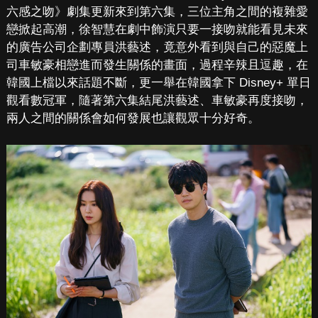
六感之吻》劇集更新來到第六集，三位主角之間的複雜愛
戀掀起高潮，徐智慧在劇中飾演只要一接吻就能看見未來
的廣告公司企劃專員洪藝述，竟意外看到與自己的惡魔上
司車敏豪相戀進而發生關係的畫面，過程辛辣且逗趣，在
韓國上檔以來話題不斷，更一舉在韓國拿下 Disney+ 單日
觀看數冠軍，隨著第六集結尾洪藝述、車敏豪再度接吻，
兩人之間的關係會如何發展也讓觀眾十分好奇。