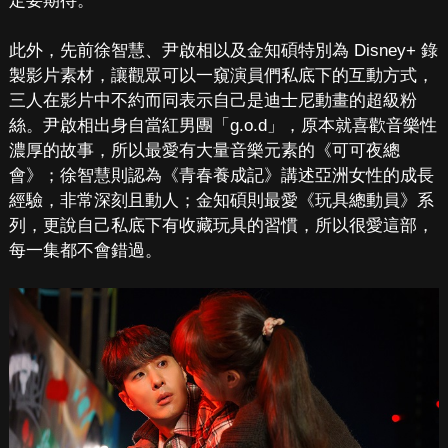
定要期待。
此外，先前徐智慧、尹啟相以及金知碩特別為 Disney+ 錄
製影片素材，讓觀眾可以一窺演員們私底下的互動方式，
三人在影片中不約而同表示自己是迪士尼動畫的超級粉
絲。尹啟相出身自當紅男團「g.o.d」，原本就喜歡音樂性
濃厚的故事，所以最愛有大量音樂元素的《可可夜總
會》；徐智慧則認為《青春養成記》講述亞洲女性的成長
經驗，非常深刻且動人；金知碩則最愛《玩具總動員》系
列，更說自己私底下有收藏玩具的習慣，所以很愛這部，
每一集都不會錯過。