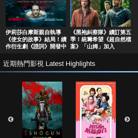
伊莉莎白摩斯親自執導
《黑袍糾察隊》續訂第五
《使女的故事》結局！續
季！統籌希望《超自然檔
作衍生劇《證詞》開發中
案》「山姆」加入
近期熱門影視 Latest Highlights