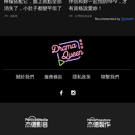
檸檬搭配它，臉上斑點全部
伴侶和妳一起預防HPV，才
消失了，小肚子都變平坦了
有資格說愛妳！
PR・新素簡
PR・台灣癌症基金會
Recommended by
關於我們
服務條款
隱私政策
聯繫我們