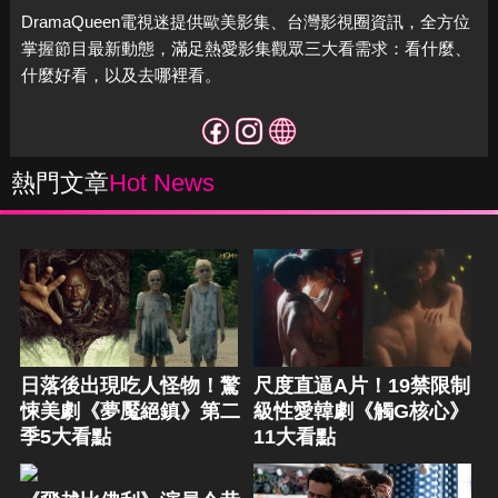
DramaQueen電視迷提供歐美影集、台灣影視圈資訊，全方位
掌握節目最新動態，滿足熱愛影集觀眾三大看需求：看什麼、
什麼好看，以及去哪裡看。
熱門文章
Hot News
日落後出現吃人怪物！驚
尺度直逼A片！19禁限制
悚美劇《夢魘絕鎮》第二
級性愛韓劇《觸G核心》
季5大看點
11大看點