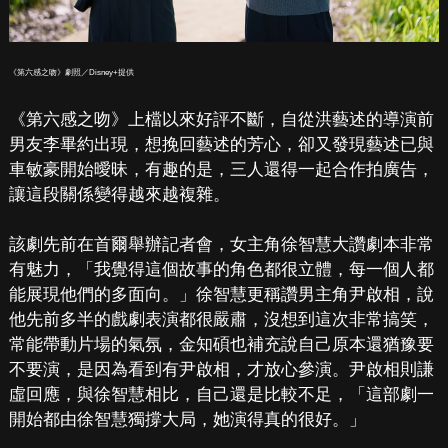
《第六感之吻》劇照／Disney+提供
《第六感之吻》上檔以來好評不斷，自從洪藝述的導演前
男友李畢約出現，想挽回藝述的芳心，卻又發現藝述已與
車敏豪開始曖昧，有趣的是，三人還得一起合作拍廣告，
讓這段關係變得越來越複雜。
該劇先前在首爾舉辦記者會，女主角徐智慧大讚劇本非常
有魅力，「我覺得這個故事的角色都很立體，每一個人都
能展現他們的多面向。」徐智慧更稱讚男主角尹啟相，說
他先前多半的戲劇表演都很嚴肅，沒想到這次非常搞笑，
常能帶動片場的氣氛，金知碩也補充說自己原本還猶豫要
不要演，是因為看到有尹啟相，才放心參演。尹啟相則謙
虛回應，與徐智慧相比，自己還是比較不足，「這部劇一
開始都由徐智慧獨撐大局，她演得真的很好。」