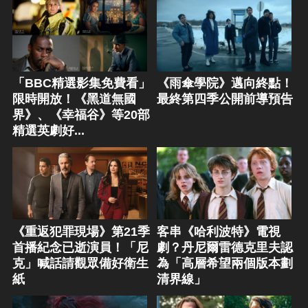
「BBC精選影集免費看」
《雨傘學院》邁向終點！
限時開放！《黑道無國
最終第四季公開前導預告
界》、《幸福谷》等20部
精選英劇好...
《重返犯罪現場》第21季
客串《哈利波特》電視
首播紀念已逝演員！「尼
劇？丹尼爾雷德克里夫認
克」喊話請觀眾備好衛生
為「高層希望兩個版本劃
紙
清界線」