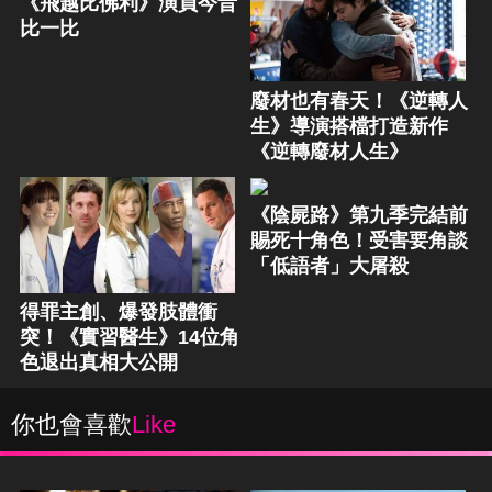
《飛越比佛利》演員今昔
比一比
廢材也有春天！《逆轉人
生》導演搭檔打造新作
《逆轉廢材人生》
《陰屍路》第九季完結前
賜死十角色！受害要角談
「低語者」大屠殺
得罪主創、爆發肢體衝
突！《實習醫生》14位角
色退出真相大公開
你也會喜歡
Like