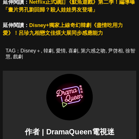
延伸閱讀：
Netflix正式續訂《魷魚遊戲》第二季！編導曝
「畫片男孔劉回歸？殺人娃娃男友登場」
延伸閱讀：
Disney+獨家上線奇幻韓劇《盡情吃用力
愛》！呂珍九相戀文佳煐大展同步感應能力
TAG：
Disney＋
,
韓劇
,
愛情
,
喜劇
,
第六感之吻
,
尹啓相
,
徐智
慧
,
戲劇
作者 | DramaQueen電視迷