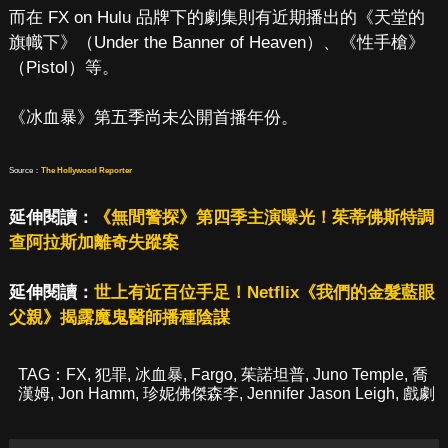
而在 FX on Hulu 品牌下的劇集則有近期播出的《天堂的
旗幟下》（Under the Banner of Heaven）、《性手槍》
（Pistol）等。
《冰血暴》第五季尚未公開首播年份。
Source：
The Hollywood Reporter
延伸閱讀：
《無間警探》第四季主演曝光！茱蒂佛斯特調
查阿拉斯加離奇失蹤案
延伸閱讀：
世上有近百位手足！Netflix《我們的金髮藍眼
父親》揭露魔鬼醫師播種陰謀
TAG：
FX
,
犯罪
,
冰血暴
,
Fargo
,
茱諾坦普
,
Juno Temple
,
喬
漢姆
,
Jon Hamm
,
珍妮佛傑森李
,
Jennifer Jason Leigh
,
戲劇