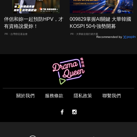
伴侶和妳一起預防HPV，才
009829掌握AI關鍵 大華韓國
有資格說愛妳！
KOSPI 50今強勢開募
PR・台灣癌症基金會
PR・大華銀全能行銷方案
Recommended by
關於我們
服務條款
隱私政策
聯繫我們