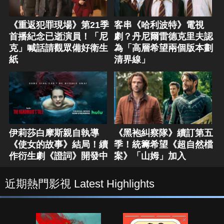
《重返犯罪現場》第21季
客串《哈利波特》電視
首播紀念已逝演員！「尼
劇？丹尼爾雷德克里夫認
克」喊話請觀眾備好衛生
為「高層希望兩個版本劃
紙
清界線」
伊莉莎白摩斯親自執導
《黑袍糾察隊》續訂第五
《使女的故事》結局！續
季！統籌希望《超自然檔
作衍生劇《證詞》開發中
案》「山姆」加入
近期熱門影視 Latest Highlights