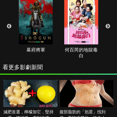
幕府將軍
何百芮的地獄毒
白
看更多影劇新聞
減肥首選，檸檬加它，堅持
腹部脂肪的「剋星」找到