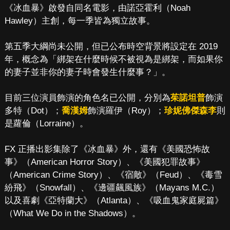
《冰血暴》啟發自同名電影，由諾亞霍利（Noah
Hawley）主創，每一季皆為獨立故事。
第五季大綱尚未公開，但已公布時空背景將設定在 2019
年，概念為「綁架在什麼時候不被視為是綁架，而如果你
的妻子並非你的妻子時會發生什麼事？」。
目前三位演員飾演的角色名已公開，分別為
茱諾坦普
飾演
多特（Dot）；
喬漢姆
飾演羅伊（Roy）；
珍妮佛傑森李
則
是蘿倫（Lorraine）。
FX 正播出影集除了《冰血暴》外，還有《美國恐怖故
事》（American Horror Story）、《美國犯罪故事》
（American Crime Story）、《宿敵》（Feud）、《毒雪
紛飛》（Snowfall）、《邊疆飆風族》（Mayans M.C.）
以及喜劇《亞特蘭大》（Atlanta）、《吸血鬼家庭屍篇》
（What We Do in the Shadows）。