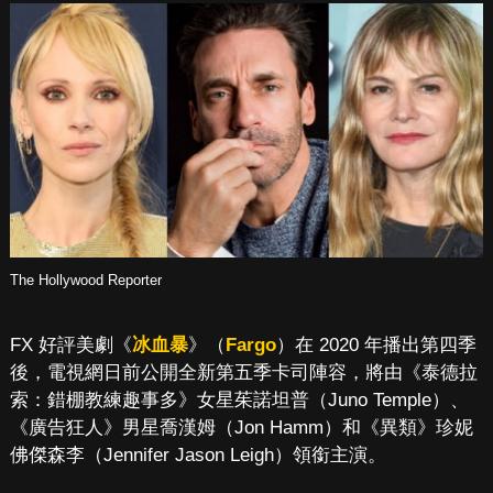
The Hollywood Reporter
FX 好評美劇《
冰血暴
》（
Fargo
）在 2020 年播出第四季
後，電視網日前公開全新第五季卡司陣容，將由《泰德拉
索：錯棚教練趣事多》女星茱諾坦普（Juno Temple）、
《廣告狂人》男星喬漢姆（Jon Hamm）和《異類》珍妮
佛傑森李（Jennifer Jason Leigh）領銜主演。