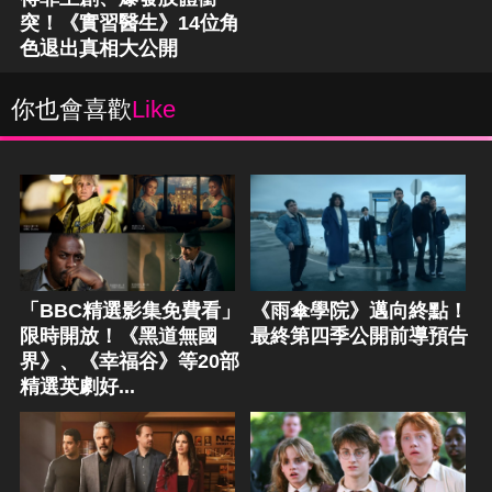
突！《實習醫生》14位角
色退出真相大公開
你也會喜歡
Like
「BBC精選影集免費看」
《雨傘學院》邁向終點！
限時開放！《黑道無國
最終第四季公開前導預告
界》、《幸福谷》等20部
精選英劇好...