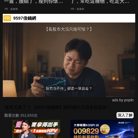
一週，腰細了，瘦到你懷疑
了，常吃這幾物，吃走大肚
人生
囊，瘦出小蠻腰
PR・新素簡
PR・新素簡
9597借錢網
PR
ads by popIn
帳單又來了？ 【9597借錢網】臨時補生活資金就是快！
深入了解
觀看次數 302,850次