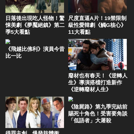
日落後出現吃人怪物！驚
尺度直逼A片！19禁限制
悚美劇《夢魘絕鎮》第二
級性愛韓劇《觸G核心》
季5大看點
11大看點
《飛越比佛利》演員今昔
比一比
廢材也有春天！《逆轉人
生》導演搭檔打造新作
《逆轉廢材人生》
《陰屍路》第九季完結前
賜死十角色！受害要角談
「低語者」大屠殺
得罪主創、爆發肢體衝