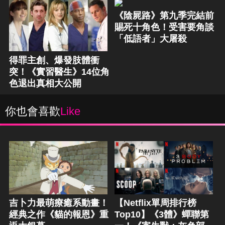
《陰屍路》第九季完結前
賜死十角色！受害要角談
「低語者」大屠殺
得罪主創、爆發肢體衝
突！《實習醫生》14位角
色退出真相大公開
你也會喜歡
Like
吉卜力最萌療癒系動畫！
【Netflix單周排行榜
經典之作《貓的報恩》重
Top10】《3體》蟬聯第