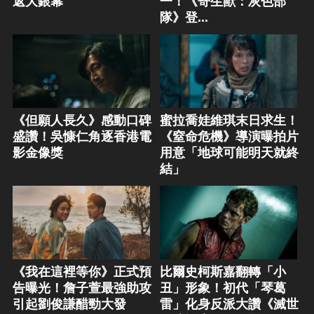
返大銀幕
一！《寄生獸：灰色部
隊》登...
《但願人長久》感動口碑
蜜拉喬娃維琪末日求生！
盛讚！吳慷仁角逐香港電
《窒命危機》導演曝拍片
影金像獎
用意「地球可能明天就終
結」
《我在這裡等你》正式預
比爾史柯斯嘉翻轉「小
告曝光！詹子萱最強助攻
丑」形象！初代「琴葛
引起劉俊謙醋勁大發
雷」化身反派大讚《滅世