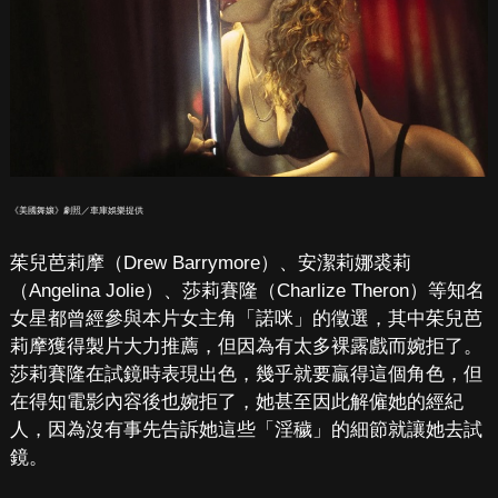
《美國舞孃》劇照／車庫娛樂提供
茱兒芭莉摩（Drew Barrymore）、安潔莉娜裘莉
（Angelina Jolie）、莎莉賽隆（Charlize Theron）等知名
女星都曾經參與本片女主角「諾咪」的徵選，其中茱兒芭
莉摩獲得製片大力推薦，但因為有太多裸露戲而婉拒了。
莎莉賽隆在試鏡時表現出色，幾乎就要贏得這個角色，但
在得知電影內容後也婉拒了，她甚至因此解僱她的經紀
人，因為沒有事先告訴她這些「淫穢」的細節就讓她去試
鏡。