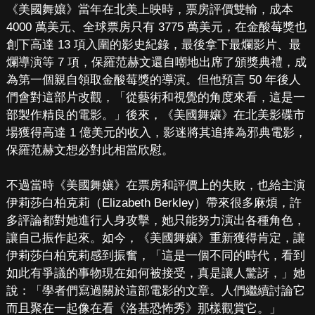
《美國舞孃》當年在北美上映時，票房評價雙輸，成本
4000 萬美元、全球票房只有 3775 萬美元，在金酸莓獎也
創下高達 13 項入圍的影史紀錄，最後拿下最爛影片、最
爛導演等 7 項，保羅范赫文還自嘲地出席了頒獎典禮，成
為第一個親自領取金酸莓獎的導演。但他預言 50 年後人
們會對這部片改觀，「從藝術和視覺的角度來看，這是一
部製作精良的電影。」後來，《美國舞孃》在北美影碟市
場獲得高達 1 億美元的收入，影迷將其追捧為邪典電影，
保羅范赫文想必對此相當欣慰。
不過當時《美國舞孃》在票房和評價上的失敗，也給主演
伊莉莎白柏克莉（Elizabeth Berkley）帶來很多麻煩，許
多評論都對她進行人身攻擊，她只能努力演出各種角色，
讓自己振作起來。如今，《美國舞孃》重新獲得肯定，讓
伊莉莎白柏克莉感到振奮，「這是一個不同的時代，看到
如此有爭議的事物現在如何被接受，真是讓人驚訝，」她
說：「學者們寫過關於這部電影的文章。人們繼續討論它
而且聚在一起像在看《洛基恐怖秀》那樣觀賞它。」