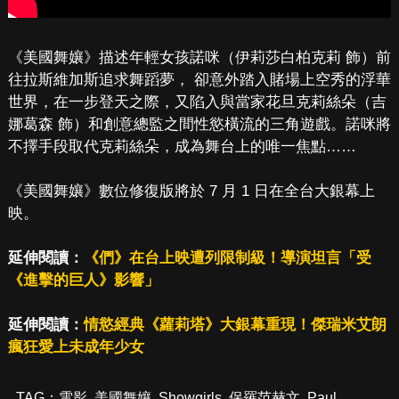
《美國舞孃》描述年輕女孩諾咪（伊莉莎白柏克莉 飾）前
往拉斯維加斯追求舞蹈夢， 卻意外踏入賭場上空秀的浮華
世界，在一步登天之際，又陷入與當家花旦克莉絲朵（吉
娜葛森 飾）和創意總監之間性慾橫流的三角遊戲。諾咪將
不擇手段取代克莉絲朵，成為舞台上的唯一焦點……
《美國舞孃》數位修復版將於 7 月 1 日在全台大銀幕上
映。
延伸閱讀：
《們》在台上映遭列限制級！導演坦言「受
《進擊的巨人》影響」
延伸閱讀：
情慾經典《蘿莉塔》大銀幕重現！傑瑞米艾朗
瘋狂愛上未成年少女
TAG：
電影
,
美國舞孃
,
Showgirls
,
保羅范赫文
,
Paul