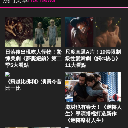
日落後出現吃人怪物！驚
尺度直逼A片！19禁限制
悚美劇《夢魘絕鎮》第二
級性愛韓劇《觸G核心》
季5大看點
11大看點
《飛越比佛利》演員今昔
比一比
廢材也有春天！《逆轉人
生》導演搭檔打造新作
《逆轉廢材人生》