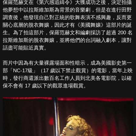
保羅范赫文在《第六感追緝令》大獲成功之後，決定拍攝
他夢想中以拉斯維加斯為背景的音樂劇，但是在進行田野
調查後，他發現自己對正統的歌舞表演不感興趣，反而更
關心底層的脫衣舞孃，因此才有《美國舞孃》這部片的誕
生。為了拍這部片，保羅范赫文和編劇採訪了超過 200 名
拉斯維加斯的脫衣舞孃，並將他們的台詞融入劇本，讓對
話盡可能貼近真實。
而片中因為有大量裸露場面和性暗示，成為美國影史第一
部「NC-17級」（17 歲以下禁止觀賞）的電影，當年上映
時，發行商還派出數百名工作人員到北美各電影院，以確
保不會有 17 歲以下的觀眾進場觀賞。