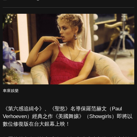
車庫娛樂
《第六感追緝令》、《聖慾》名導保羅范赫文（Paul
Verhoeven）經典之作《美國舞孃》（Showgirls）即將以
數位修復版在台大銀幕上映！