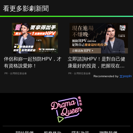
看更多影劇新聞
伴侶和妳一起預防HPV，才
立即諮詢HPV！是對自己健
有資格說愛妳！
康最好的投資，把握現在不
嫌晚！
PR・台灣癌症基金會
PR・台灣癌症基金會
Recommended by