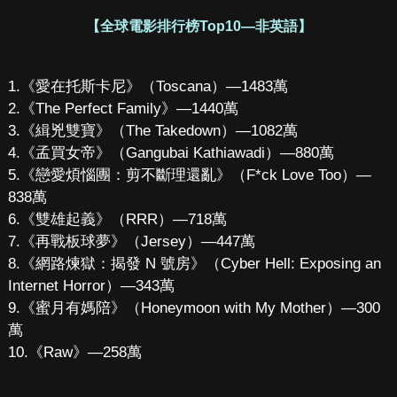
【全球電影排行榜Top10—非英語】
1.《愛在托斯卡尼》（Toscana）—1483萬
2.《The Perfect Family》—1440萬
3.《緝兇雙寶》（The Takedown）—1082萬
4.《孟買女帝》（Gangubai Kathiawadi）—880萬
5.《戀愛煩惱團：剪不斷理還亂》（F*ck Love Too）—
838萬
6.《雙雄起義》（RRR）—718萬
7.《再戰板球夢》（Jersey）—447萬
8.《網路煉獄：揭發 N 號房》（Cyber Hell: Exposing an
Internet Horror）—343萬
9.《蜜月有媽陪》（Honeymoon with My Mother）—300
萬
10.《Raw》—258萬