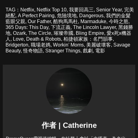
TAG：
Netflix
,
Netflix Top 10
,
我要回高三
,
Senior Year
,
完美
絕配
,
A Perfect Pairing
,
危險境地
,
Dangerous
,
我們的金髮
藍眼父親
,
Our Father
,
酷狗馬馬杜
,
Marmaduke
,
今時之慾
,
365 Days: This Day
,
下流正義
,
The Lincoln Lawyer
,
黑錢勝
地
,
Ozark
,
The Circle
,
璀璨帝國
,
Bling Empire
,
愛x死x機器
人
,
Love
,
Death & Robots
,
柏捷頓家族：名門韻事
,
Bridgerton
,
職場老媽
,
Workin' Moms
,
美麗破壞客
,
Savage
Beauty
,
怪奇物語
,
Stranger Things
,
戲劇
,
電影
作者 | Catherine