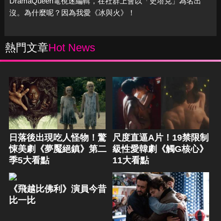
DramaQueen電視迷編輯，在社群上會以「史塔克」為名出
沒。為什麼呢？因為我愛《冰與火》！
熱門文章
Hot News
日落後出現吃人怪物！驚
尺度直逼A片！19禁限制
悚美劇《夢魘絕鎮》第二
級性愛韓劇《觸G核心》
季5大看點
11大看點
《飛越比佛利》演員今昔
比一比