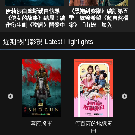
伊莉莎白摩斯親自執導
《黑袍糾察隊》續訂第五
《使女的故事》結局！續
季！統籌希望《超自然檔
作衍生劇《證詞》開發中
案》「山姆」加入
近期熱門影視 Latest Highlights
幕府將軍
何百芮的地獄毒
白