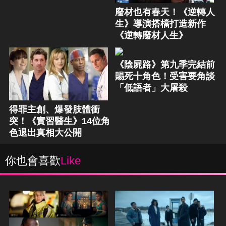
廢材也有春天！《逆轉人
生》導演搭檔打造新作
《逆轉廢材人生》
《陰屍路》第九季完結前
賜死十角色！受害要角談
「低語者」大屠殺
得罪主創、爆發肢體衝
突！《實習醫生》14位角
色退出真相大公開
你也會喜歡
Like