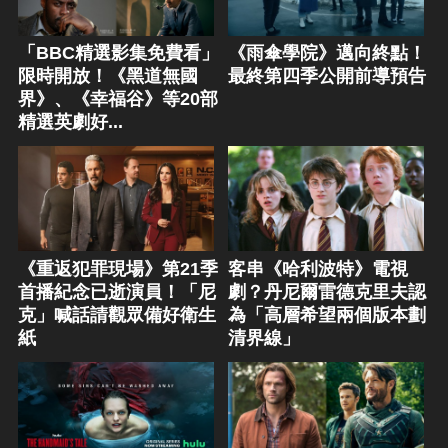
「BBC精選影集免費看」
《雨傘學院》邁向終點！
限時開放！《黑道無國
最終第四季公開前導預告
界》、《幸福谷》等20部
精選英劇好...
《重返犯罪現場》第21季
客串《哈利波特》電視
首播紀念已逝演員！「尼
劇？丹尼爾雷德克里夫認
克」喊話請觀眾備好衛生
為「高層希望兩個版本劃
紙
清界線」