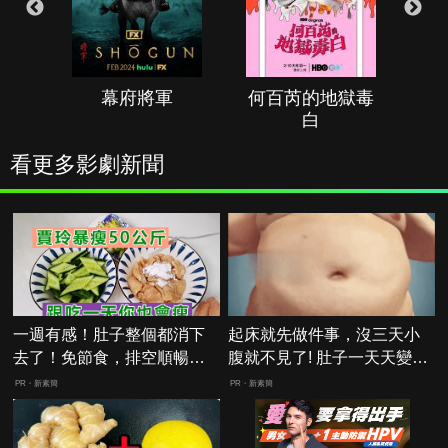
幕府將軍
何百芮的地獄毒
白
看更多影劇新聞
一週有感！肚子整個都消下
起床就先做件事，沒三天小
去了！免節食，排空順暢就
腹就不見了! 肚子一天天變
夠
小！
PR・新素簡
PR・新素簡