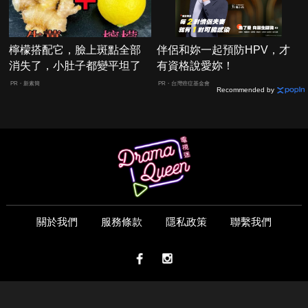
檸檬搭配它，臉上斑點全部
伴侶和妳一起預防HPV，才
消失了，小肚子都變平坦了
有資格說愛妳！
PR・新素簡
PR・台灣癌症基金會
Recommended by
關於我們
服務條款
隱私政策
聯繫我們