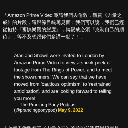
「Amazon Prime Video 邀請我們去倫敦，觀賞《力量之
戒》的片段，還跟節目統籌見面！我們可以說，我們已經
從抱持『審慎樂觀的態度』，轉變成必須『克制自己的期
待』，等不及想跟你們多講一點了！」
Alan and Shawn were invited to London by
Amazon Prime Video to view a sneak peek of
footage from The Rings of Power, and to meet
the showrunners! We can say that we have
moved from 'cautious optimism' to 'restrained
anticipation', and are looking forward to telling
you more!
— The Prancing Pony Podcast
(@prancingponypod)
May 9, 2022