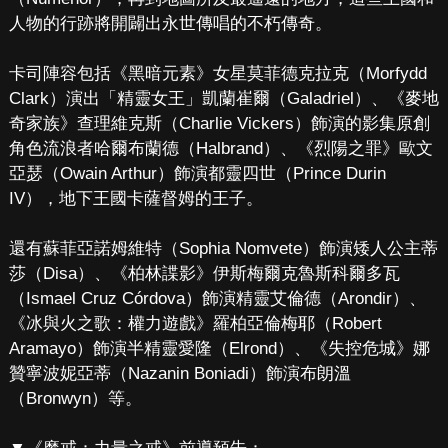
人物的行跡將開闢出永世傳唱的不朽傳奇。
卡司陣容包括《黑暗元素》女星莫菲德克拉克（Morfydd
Clark）演出「精靈女王」凱蘭崔爾（Galadriel）、《麥地
奇家族》查理維克斯（Charlie Vickers）飾演的影集原創
角色流浪者哈爾布蘭德（Halbrand）、《烈陽之罪》歐文
亞瑟（Owain Arthur）飾演都靈四世（Prince Durin
IV），地下王國卡薩督姆的王子。
還有蘇菲亞諾姆維特（Sophia Nomvete）飾演矮人公主蒂
莎（Disa）、《柏林諜影》伊斯梅爾克魯斯科爾多瓦
（Ismael Cruz Córdova）飾演精靈艾倫德（Arondir）、
《冰與火之歌：權力遊戲》羅柏亞倫梅耶（Robert
Aramayo）飾演半精靈愛隆（Elrond）、《失控危城》娜
贊寧波妮亞蒂（Nazanin Boniadi）飾演布朗溫
（Bronwyn）等。