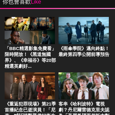
你也會喜歡
Like
「BBC精選影集免費看」
《雨傘學院》邁向終點！
限時開放！《黑道無國
最終第四季公開前導預告
界》、《幸福谷》等20部
精選英劇好...
《重返犯罪現場》第21季
客串《哈利波特》電視
首播紀念已逝演員！「尼
劇？丹尼爾雷德克里夫認