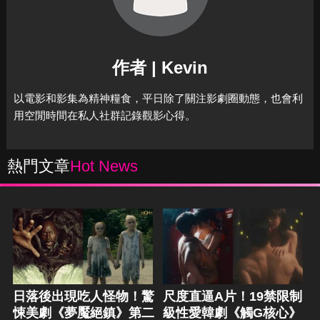
作者 | Kevin
以電影和影集為精神糧食，平日除了關注影劇圈動態，也會利
用空閒時間在私人社群記錄觀影心得。
熱門文章
Hot News
日落後出現吃人怪物！驚
尺度直逼A片！19禁限制
悚美劇《夢魘絕鎮》第二
級性愛韓劇《觸G核心》