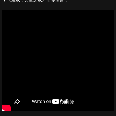
▼《魔戒：力量之戒》前導預告：