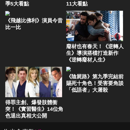
季5大看點
11大看點
《飛越比佛利》演員今昔
比一比
廢材也有春天！《逆轉人
生》導演搭檔打造新作
《逆轉廢材人生》
《陰屍路》第九季完結前
賜死十角色！受害要角談
「低語者」大屠殺
得罪主創、爆發肢體衝
突！《實習醫生》14位角
色退出真相大公開