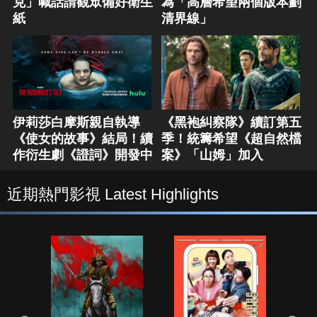
克」喊話請觀眾備好衛生
為「高層希望兩個版本劃
紙
清界線」
伊莉莎白摩斯親自執導
《黑袍糾察隊》續訂第五
《使女的故事》結局！續
季！統籌希望《超自然檔
作衍生劇《證詞》開發中
案》「山姆」加入
近期熱門影視 Latest Highlights