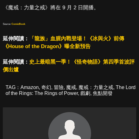
《魔戒：力量之戒》將在 9 月 2 日開播。
Source:
ComicBook
延伸閱讀：
「龍族」血腥內戰登場！《冰與火》前傳
《House of the Dragon》曝全新預告
延伸閱讀：
史上最暗黑一季！《怪奇物語》第四季首波評
價出爐
TAG：
Amazon
,
奇幻
,
冒險
,
魔戒
,
魔戒：力量之戒
,
The Lord
of the Rings: The Rings of Power
,
戲劇
,
焦點開發