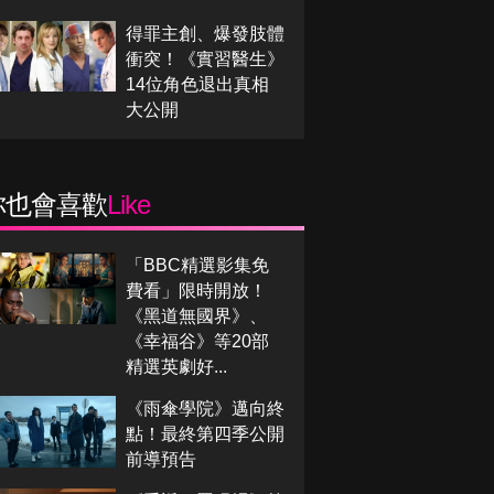
得罪主創、爆發肢體
衝突！《實習醫生》
14位角色退出真相
大公開
你也會喜歡
Like
「BBC精選影集免
費看」限時開放！
《黑道無國界》、
《幸福谷》等20部
精選英劇好...
《雨傘學院》邁向終
點！最終第四季公開
前導預告