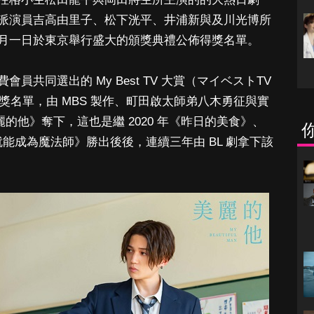
派演員吉高由里子、松下洸平、井浦新與及川光博所
月一日於東京舉行盛大的頒獎典禮公佈得獎名單。
共同選出的 My Best TV 大賞（マイベストTV
得獎名單，由 MBS 製作、町田啟太師弟八木勇征與實
麗的他》奪下，這也是繼 2020 年《昨日的美食》、
乎就能成為魔法師》勝出後後，連續三年由 BL 劇拿下該