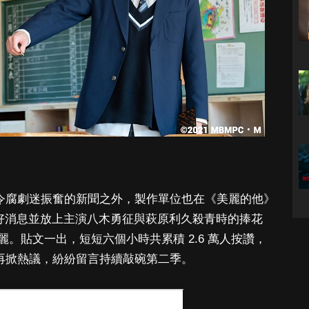
一令腐劇迷振奮的新聞之外，製作單位也在《美麗的他》
個好消息並放上主演八木勇征與萩原利久殺青時的捧花
。貼文一出，短短六個小時共累積 2.6 萬人按讚，
社團再掀熱議，紛紛留言持續敲碗第二季。