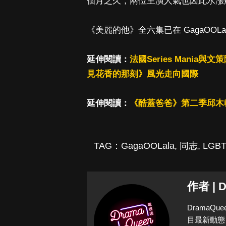
個月之久，兩位主演人氣也因此水漲
《美麗的他》全六集已在 GagaOOL
延伸閱讀：
法國Series Mania
見花香的那刻》風光走向國際
延伸閱讀：
《酷蓋爸爸》第二季邱木
TAG：
GagaOOLala
,
同志
,
LGBT
作者 | 
Drama
目最新動態