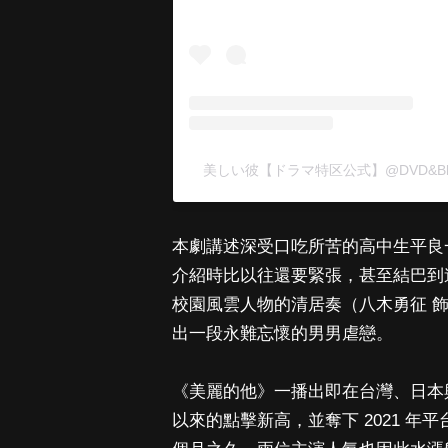
美しい彼【ドラマ特区公式】@DVD&Blu-
本劇講述深受口吃所苦的高中生平良
介紹時比以往還要緊張，甚至結巴到
校園風雲人物的清居奏（八木勇征 
出一段永難忘懷的男男虐戀。
《美麗的他》一播出即在台灣、日本與
以來的點擊新高，並奪下 2021 年