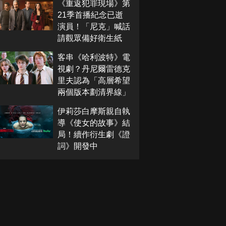
《重返犯罪現場》第
21季首播紀念已逝
演員！「尼克」喊話
請觀眾備好衛生紙
客串《哈利波特》電
視劇？丹尼爾雷德克
里夫認為「高層希望
兩個版本劃清界線」
伊莉莎白摩斯親自執
導《使女的故事》結
局！續作衍生劇《證
詞》開發中