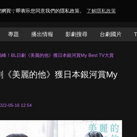
amaQueen電視迷
瀏覽網頁，即表示您同意我們的隱私政策。
了解隱私政策
專題
播出情報
影劇搜尋
台劇國片
T
峰！BL日劇《美麗的他》獲日本銀河賞My Best TV大賞
劇《美麗的他》獲日本銀河賞My
022-05-16 12:54