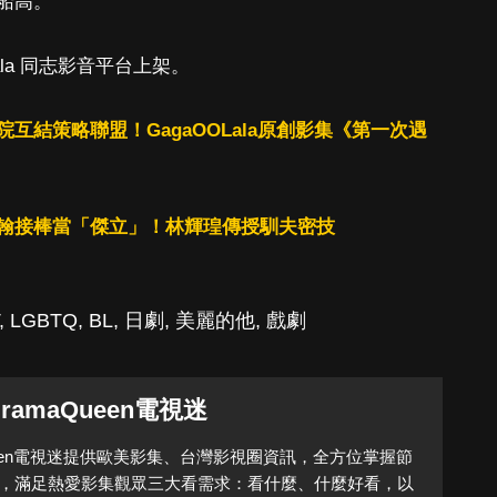
船高。
ala 同志影音平台上架。
與文策院互結策略聯盟！GagaOOLala原創影集《第一次遇
翰接棒當「傑立」！林輝瑝傳授馴夫密技
,
LGBTQ
,
BL
,
日劇
,
美麗的他
,
戲劇
DramaQueen電視迷
Queen電視迷提供歐美影集、台灣影視圈資訊，全方位掌握節
，滿足熱愛影集觀眾三大看需求：看什麼、什麼好看，以