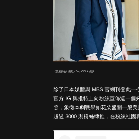
《美麗的他》劇照／GagaOOLala提供
除了日本媒體與 MBS 官網刊登此
官方 IG 與推特上向粉絲宣佈這一
照，象徵本劇戰果如花朵盛開一般美麗
超過 3000 則粉絲轉推，在粉絲