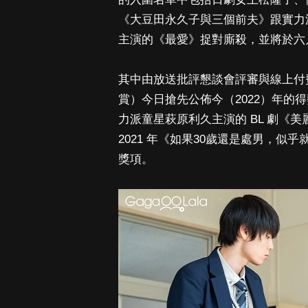
《大豆田永久子與三個前夫》跟實力
主演的《最愛》捉對廝殺，並將於六
其中由放送批評懇談會評審與線上付費會員
賞）今日搶先公佈今（2022）年的
力派童星萩原利久主演的 BL 劇《美
2021 年《如果30歲還是處男，似
獎項。