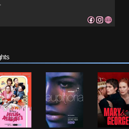
。
hts