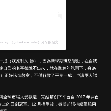
ray（@utsukare_mbs）分享的貼文
一成（萩原利久 飾），因為新學期班級變動，在自我
連自己的名字都說不出來，就在尷尬的氛圍下，身為
飾）正好踏進教室，不僅解救了平良一成，也讓兩人譜
全球市場大受歡迎，完結篇創下平台自 2017 年開台
平台上的日劇冠軍。12 月播畢後，微博超話持續延燒兩