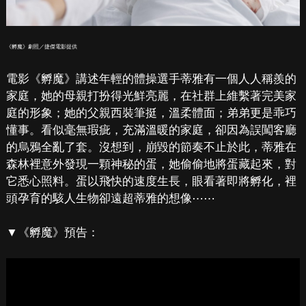
《孵魔》劇照／捷傑電影提供
電影《孵魔》講述年輕的體操選手蒂雅有一個人人稱羨的
家庭，她的母親打扮得光鮮亮麗，在社群上維繫著完美家
庭的形象；她的父親西裝筆挺，溫柔體面；弟弟更是乖巧
懂事。看似毫無瑕疵，充滿溫暖的家庭，卻因為誤闖客廳
的烏鴉全亂了套。沒想到，崩毀的節奏不止於此，蒂雅在
森林裡意外發現一顆神秘的蛋，她偷偷地將蛋藏起來，對
它悉心照料。蛋以飛快的速度生長，眼看著即將孵化，裡
頭孕育的駭人生物卻遠超蒂雅的想像⋯⋯
▼《孵魔》預告：