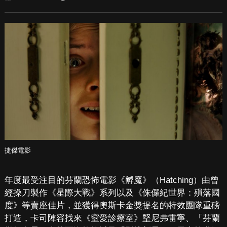
捷傑電影
年度最受注目的芬蘭恐怖電影《孵魔》（Hatching）由曾
經操刀製作《星際大戰》系列以及《侏儸紀世界：殞落國
度》等賣座佳片，並獲得奧斯卡金獎提名的特效團隊重磅
打造，卡司陣容找來《窒愛診療室》堅尼弗雷寧、「芬蘭