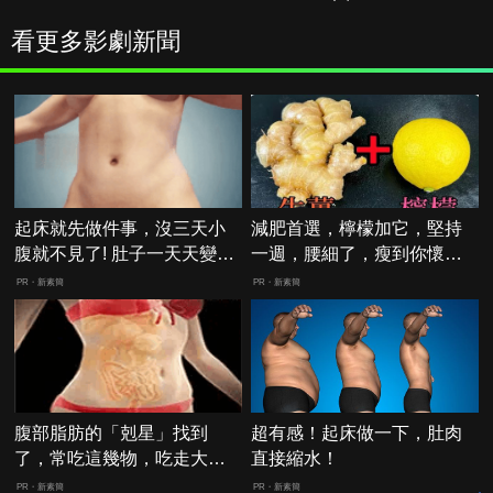
看更多影劇新聞
起床就先做件事，沒三天小
減肥首選，檸檬加它，堅持
腹就不見了! 肚子一天天變
一週，腰細了，瘦到你懷疑
小！
人生
PR・新素簡
PR・新素簡
腹部脂肪的「剋星」找到
超有感！起床做一下，肚肉
了，常吃這幾物，吃走大肚
直接縮水！
囊，瘦出小蠻腰
PR・新素簡
PR・新素簡