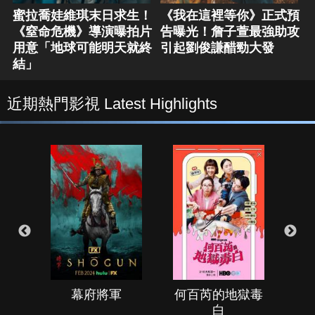
蜜拉喬娃維琪末日求生！
《我在這裡等你》正式預
《窒命危機》導演曝拍片
告曝光！詹子萱最強助攻
用意「地球可能明天就終
引起劉俊謙醋勁大發
結」
近期熱門影視 Latest Highlights
幕府將軍
何百芮的地獄毒
白