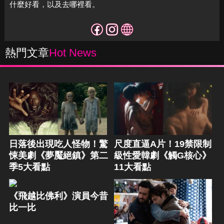
什麼好看，以及去哪裡看。
熱門文章
Hot News
日落後出現吃人怪物！驚
尺度直逼A片！19禁限制
悚美劇《夢魘絕鎮》第二
級性愛韓劇《觸G核心》
季5大看點
11大看點
《飛越比佛利》演員今昔
比一比