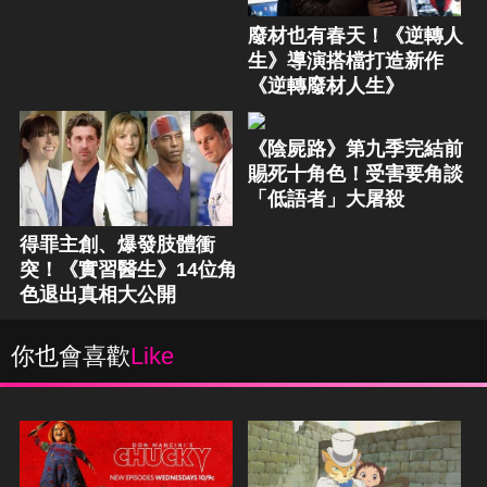
廢材也有春天！《逆轉人
生》導演搭檔打造新作
《逆轉廢材人生》
《陰屍路》第九季完結前
賜死十角色！受害要角談
「低語者」大屠殺
得罪主創、爆發肢體衝
突！《實習醫生》14位角
色退出真相大公開
你也會喜歡
Like