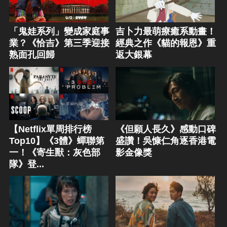
「鬼娃系列」變成家庭事
吉卜力最萌療癒系動畫！
業？《恰吉》第三季迎接
經典之作《貓的報恩》重
熟面孔回歸
返大銀幕
【Netflix單周排行榜
《但願人長久》感動口碑
Top10】《3體》蟬聯第
盛讚！吳慷仁角逐香港電
一！《寄生獸：灰色部
影金像獎
隊》登...