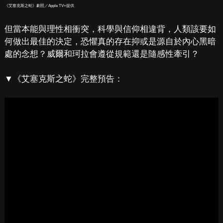
《艾塞克斯之蛇》劇照／Apple TV+提供
但當本能與理性相衝突，科學與信仰相違背，人類該要如
何做出最佳的決定，恐懼真的存在抑或是源自於內心黑暗
處的念想？威爾和珂拉會遵從規範還是隨感性牽引？
▼《艾塞克斯之蛇》完整預告：