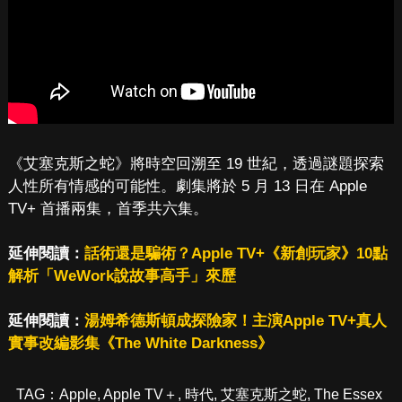
《艾塞克斯之蛇》將時空回溯至 19 世紀，透過謎題探索
人性所有情感的可能性。劇集將於 5 月 13 日在 Apple
TV+ 首播兩集，首季共六集。
延伸閱讀：
話術還是騙術？Apple TV+《新創玩家》10點
解析「WeWork說故事高手」來歷
延伸閱讀：
湯姆希德斯頓成探險家！主演Apple TV+真人
實事改編影集《The White Darkness》
TAG：
Apple
,
Apple TV＋
,
時代
,
艾塞克斯之蛇
,
The Essex