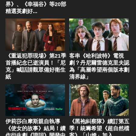
界》、《幸福谷》等20部
精選英劇好...
《重返犯罪現場》第21季
客串《哈利波特》電視
首播紀念已逝演員！「尼
劇？丹尼爾雷德克里夫認
克」喊話請觀眾備好衛生
為「高層希望兩個版本劃
紙
清界線」
伊莉莎白摩斯親自執導
《黑袍糾察隊》續訂第五
《使女的故事》結局！續
季！統籌希望《超自然檔
作衍生劇《證詞》開發中
案》「山姆」加入