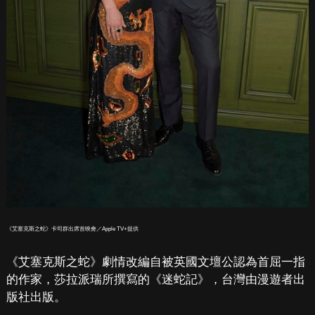
《艾塞克斯之蛇》卡司群出席首映會／Apple TV+提供
《艾塞克斯之蛇》劇情改編自被英國文壇公認為首屈一指
的作家，莎拉派瑞所撰寫的《迷蛇記》，台灣由漫遊者出
版社出版。