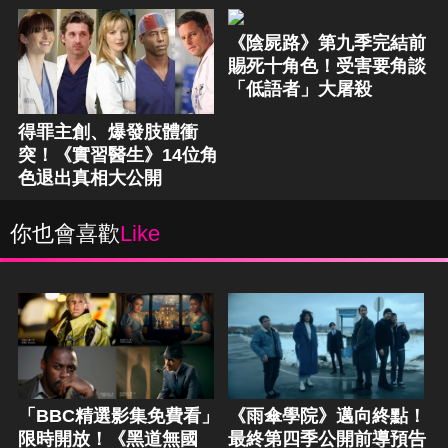
《陰屍路》第九季完結前
賜死十角色！受害要角談
「低語者」大屠殺
得罪主創、爆發肢體衝
突！《實習醫生》14位角
色退出真相大公開
你也會喜歡
Like
「BBC精選影集免費看」
《雨傘學院》邁向終點！
限時開放！《黑道無國
最終第四季公開前導預告