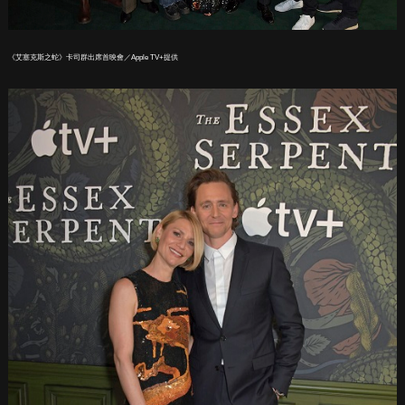
《艾塞克斯之蛇》卡司群出席首映會／Apple TV+提供