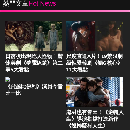
熱門文章
Hot News
日落後出現吃人怪物！驚
尺度直逼A片！19禁限制
悚美劇《夢魘絕鎮》第二
級性愛韓劇《觸G核心》
季5大看點
11大看點
《飛越比佛利》演員今昔
比一比
廢材也有春天！《逆轉人
生》導演搭檔打造新作
《逆轉廢材人生》