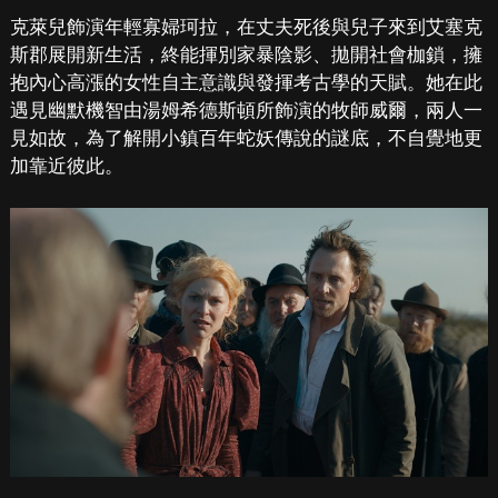
克萊兒飾演年輕寡婦珂拉，在丈夫死後與兒子來到艾塞克
斯郡展開新生活，終能揮別家暴陰影、拋開社會枷鎖，擁
抱內心高漲的女性自主意識與發揮考古學的天賦。她在此
遇見幽默機智由湯姆希德斯頓所飾演的牧師威爾，兩人一
見如故，為了解開小鎮百年蛇妖傳說的謎底，不自覺地更
加靠近彼此。