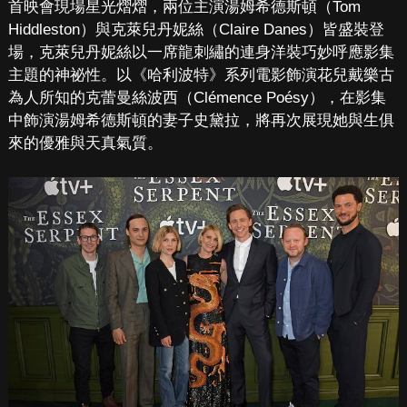
首映會現場星光熠熠，兩位主演湯姆希德斯頓（Tom
Hiddleston）與克萊兒丹妮絲（Claire Danes）皆盛裝登
場，克萊兒丹妮絲以一席龍刺繡的連身洋裝巧妙呼應影集
主題的神祕性。以《哈利波特》系列電影飾演花兒戴樂古
為人所知的克蕾曼絲波西（Clémence Poésy），在影集
中飾演湯姆希德斯頓的妻子史黛拉，將再次展現她與生俱
來的優雅與天真氣質。