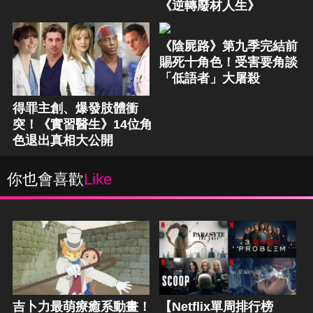
《逆轉廢材人生》
《陰屍路》第九季完結前
賜死十角色！受害要角談
「低語者」大屠殺
得罪主創、爆發肢體衝
突！《實習醫生》14位角
色退出真相大公開
你也會喜歡
Like
吉卜力最萌療癒系動畫！
【Netflix單周排行榜