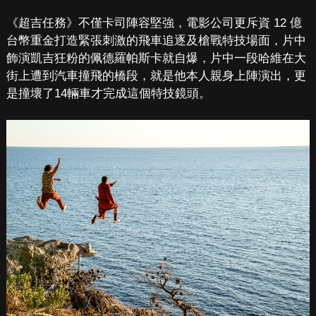
《超吉任務》不僅卡司陣容堅強，電影公司更斥資 12 億
台幣重金打造緊張刺激的飛車追逐及槍戰特技場面，片中
飾演凱吉狂粉的佩德羅帕斯卡就自爆，片中一段哈維在大
街上遭到汽車撞飛的橋段，就是他本人親身上陣演出，更
是撞壞了14輛車才完成這個特技鏡頭。