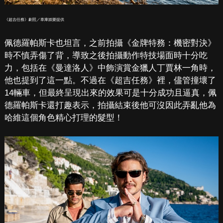
《超吉任務》劇照／車庫娛樂提供
佩德羅帕斯卡也坦言，之前拍攝《金牌特務：機密對決》
時不慎弄傷了背，導致之後拍攝動作特技場面時十分吃
力，包括在《曼達洛人》中飾演賞金獵人丁賈林一角時，
他也提到了這一點。不過在《超吉任務》裡，儘管撞壞了
14輛車，但最終呈現出來的效果可是十分成功且逼真，佩
德羅帕斯卡還打趣表示，拍攝結束後他可沒因此弄亂他為
哈維這個角色精心打理的髮型！