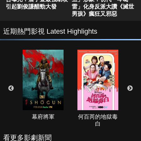
引起劉俊謙醋勁大發
雷」化身反派大讚《滅世
男孩》瘋狂又邪惡
近期熱門影視 Latest Highlights
幕府將軍
何百芮的地獄毒
白
看更多影劇新聞