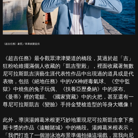
《超吉任務》劇照／車庫娛樂提供
《超吉任務》最令觀眾津津樂道的橋段，莫過於超「吉」
狂粉哈維擺滿個人收藏的「凱吉聖殿」，裡面收藏著無數
尼可拉斯凱吉演藝生涯代表性作品中出現過的道具或是代
表物，包括《絕地任務》中的VX神經毒氣球、《空中監
獄》中燒焦的兔子玩偶、《扶養亞歷桑納》中的尿布、
《曼蒂》裡的電鋸、《國家寶藏》中的火把，甚至還有一
尊尼可拉斯凱吉《變臉》手持金雙槍造型的等身大蠟像！
此外，導演湯姆葛米根更巧妙地重現尼可拉斯凱吉拿下奧
斯卡獎的作品《遠離賭城》中的橋段。湯姆葛米根表示，
「我們打造了一個游泳池布景準備拍攝這場戲，當我向尼