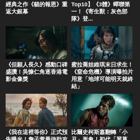
經典之作《貓的報恩》重
Top10】《3體》蟬聯第
返大銀幕
一！《寄生獸：灰色部
隊》登...
《但願人長久》感動口碑
蜜拉喬娃維琪末日求生！
盛讚！吳慷仁角逐香港電
《窒命危機》導演曝拍片
影金像獎
用意「地球可能明天就終
結」
《我在這裡等你》正式預
比爾史柯斯嘉翻轉「小
告曝光！詹子萱最強助攻
丑」形象！初代「琴葛