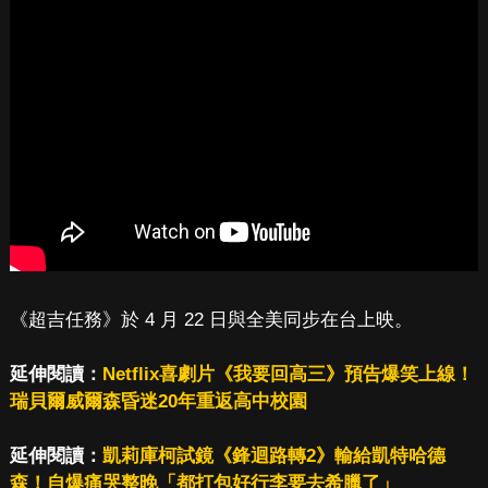
《超吉任務》於 4 月 22 日與全美同步在台上映。
延伸閱讀：
Netflix喜劇片《我要回高三》預告爆笑上線！
瑞貝爾威爾森昏迷20年重返高中校園
延伸閱讀：
凱莉庫柯試鏡《鋒迴路轉2》輸給凱特哈德
森！自爆痛哭整晚「都打包好行李要去希臘了」