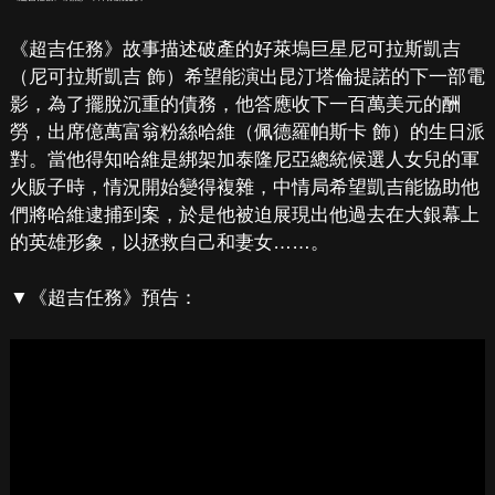
《超吉任務》故事描述破產的好萊塢巨星尼可拉斯凱吉
（尼可拉斯凱吉 飾）希望能演出昆汀塔倫提諾的下一部電
影，為了擺脫沉重的債務，他答應收下一百萬美元的酬
勞，出席億萬富翁粉絲哈維（佩德羅帕斯卡 飾）的生日派
對。當他得知哈維是綁架加泰隆尼亞總統候選人女兒的軍
火販子時，情況開始變得複雜，中情局希望凱吉能協助他
們將哈維逮捕到案，於是他被迫展現出他過去在大銀幕上
的英雄形象，以拯救自己和妻女……。
▼《超吉任務》預告：