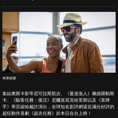
車庫娛樂
集結奧斯卡影帝尼可拉斯凱吉、《曼達洛人》佩德羅帕斯
卡、《駭客任務：復活》尼爾派屈克哈里斯以及《算牌
手》蒂芬妮哈戴許演出，全球知名影評網逼近滿分好評的
超狂動作喜劇《超吉任務》於本日在台上映！