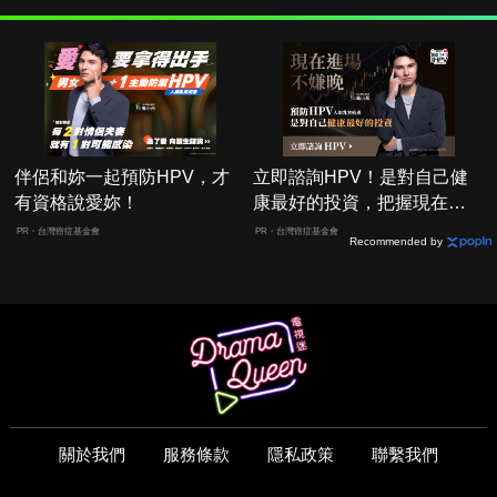
伴侶和妳一起預防HPV，才
立即諮詢HPV！是對自己健
有資格說愛妳！
康最好的投資，把握現在不
嫌晚！
PR・台灣癌症基金會
PR・台灣癌症基金會
Recommended by
關於我們
服務條款
隱私政策
聯繫我們