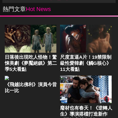
熱門文章
Hot News
日落後出現吃人怪物！驚
尺度直逼A片！19禁限制
悚美劇《夢魘絕鎮》第二
級性愛韓劇《觸G核心》
季5大看點
11大看點
《飛越比佛利》演員今昔
比一比
廢材也有春天！《逆轉人
生》導演搭檔打造新作