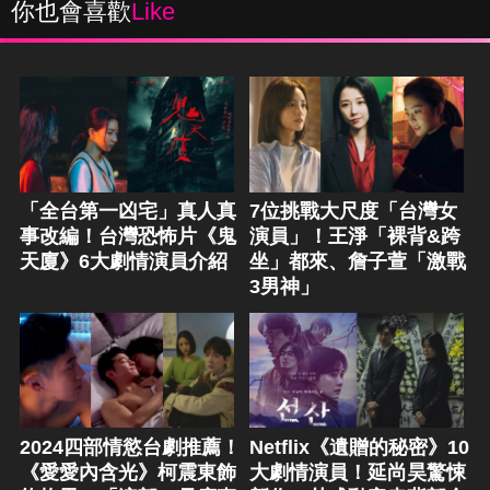
你也會喜歡
Like
「全台第一凶宅」真人真
7位挑戰大尺度「台灣女
事改編！台灣恐怖片《鬼
演員」！王淨「裸背&跨
天廈》6大劇情演員介紹
坐」都來、詹子萱「激戰
3男神」
2024四部情慾台劇推薦！
Netflix《遺贈的秘密》10
《愛愛內含光》柯震東飾
大劇情演員！延尚昊驚悚