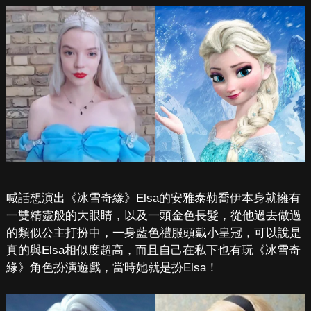
喊話想演出《冰雪奇緣》Elsa的安雅泰勒喬伊本身就擁有
一雙精靈般的大眼睛，以及一頭金色長髮，從他過去做過
的類似公主打扮中，一身藍色禮服頭戴小皇冠，可以說是
真的與Elsa相似度超高，而且自己在私下也有玩《冰雪奇
緣》角色扮演遊戲，當時她就是扮Elsa！