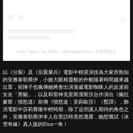
Anya Taylor-Joy News（@anyajoynews）分享的貼文
以《分裂》及《后翼棄兵》電影中精湛演技為大家所熟知
的安雅泰勒喬伊，小臉大眼精靈般的外貌隨著時間越來越
出眾，前陣子也瘋傳她將會出演漫威電影蜘蛛人的反派前
女友「黑貓」，以及和雷神克里斯漢斯沃合作演出《瘋狂
麥斯：憤怒道》前傳《憤怒道：芙莉歐莎》（暫譯），飾
演電影中莎莉賽隆年輕時期，除了這些讓人期待的角色之
外，安雅泰勒喬伊本人在受訪時竟然透露，她想嘗試《冰
雪奇緣》真人版的Elsa一角！