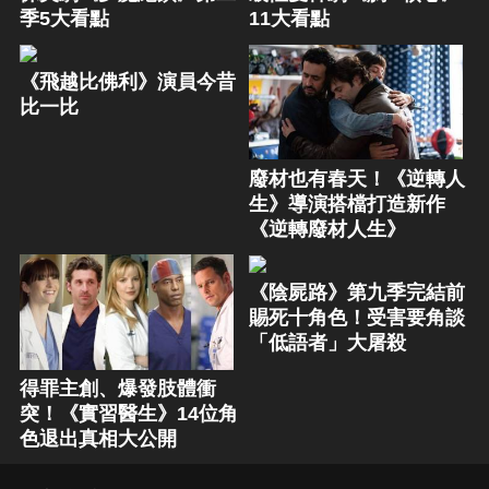
季5大看點
11大看點
《飛越比佛利》演員今昔
比一比
廢材也有春天！《逆轉人
生》導演搭檔打造新作
《逆轉廢材人生》
《陰屍路》第九季完結前
賜死十角色！受害要角談
「低語者」大屠殺
得罪主創、爆發肢體衝
突！《實習醫生》14位角
色退出真相大公開