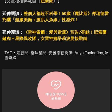
【文章授權轉載自《
妞新聞
》】
延伸閱讀：
整個人都超不科學！50歲《魔比斯》傑瑞德雷
托曬「超嫩美顏＋腹肌人魚線」性感炸！
延伸閱讀：
《雷神索爾：愛與雷霆》預告7亮點！肥索爾
鏟肉＋星際異攻隊，女雷神娜塔莉波曼接戰鎚
TAG：
妞新聞
,
趣味星聞
,
安雅泰勒喬伊
,
Anya Taylor-Joy
,
冰
雪奇緣