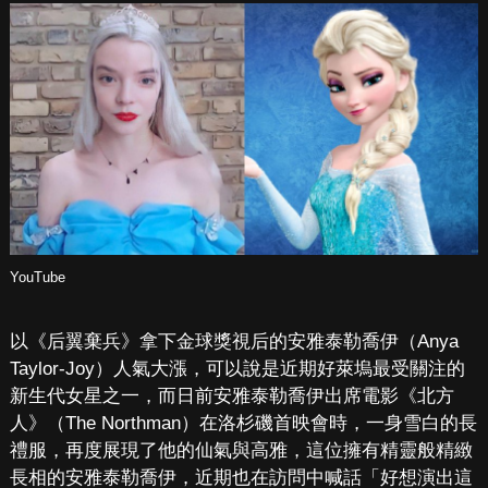
YouTube
以《后翼棄兵》拿下金球獎視后的安雅泰勒喬伊（Anya
Taylor-Joy）人氣大漲，可以說是近期好萊塢最受關注的
新生代女星之一，而日前安雅泰勒喬伊出席電影《北方
人》（The Northman）在洛杉磯首映會時，一身雪白的長
禮服，再度展現了他的仙氣與高雅，這位擁有精靈般精緻
長相的安雅泰勒喬伊，近期也在訪問中喊話「好想演出這