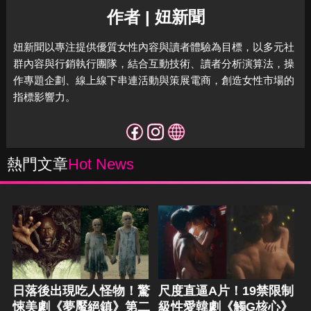
作者 | 妞新聞
妞新聞以專注提供優質女性內容與讀者體驗為目標，
以多元社
群內容與行銷執行團隊，結合互動技術、讀者分析演算法，
操
作專題企劃、線上線下串連活動與策展電商，
創造女性市場的
指標影響力。
熱門文章
Hot News
日落後出現吃人怪物！驚
尺度直逼A片！19禁限制
悚美劇《夢魘絕鎮》第二
級性愛韓劇《觸G核心》