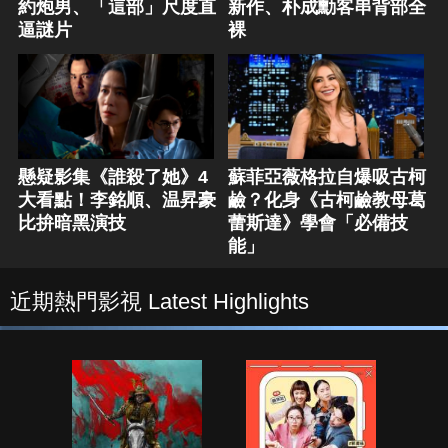
約炮男、「這部」尺度直
新作、朴成勳客串背部全
逼謎片
裸
懸疑影集《誰殺了她》4
蘇菲亞薇格拉自爆吸古柯
大看點！李銘順、温昇豪
鹼？化身《古柯鹼教母葛
比拚暗黑演技
蕾斯達》學會「必備技
能」
近期熱門影視 Latest Highlights