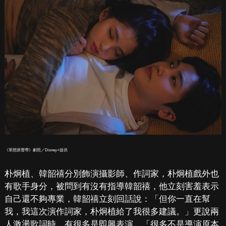
《單戀原聲帶》劇照／Disney+提供
朴炯植、韓韶禧分別飾演攝影師、作詞家，朴炯植戲外也
有歌手身分，被問到有沒有指導韓韶禧，他立刻害羞表示
自己還不夠專業，韓韶禧立刻回話說：「但你一直在幫
我，我這次演作詞家，朴炯植給了我很多建議。」更說兩
人激盪歌詞時，有很多是即興表演，「很多不是導演原本