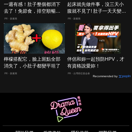
一週有感！肚子整個都消下
起床就先做件事，沒三天小
去了！免節食，排空順暢就
腹就不見了! 肚子一天天變
夠
小！
PR・新素簡
PR・新素簡
檸檬搭配它，臉上斑點全部
伴侶和妳一起預防HPV，才
消失了，小肚子都變平坦了
有資格說愛妳！
PR・新素簡
PR・台灣癌症基金會
Recommended by