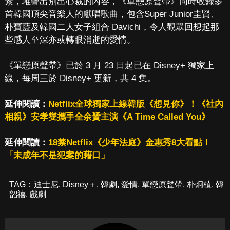
素，堆疊出別出心裁的內容，《單戀原聲帶》同時收錄多
首韓國頂尖音樂人的獻唱歌曲，包含Super Junior圭賢、
朴寶藍及韓國二人女子組合 Davichi，令人觀眾回想起那
些感人至深亦或轉眼消逝的愛情。
《單戀原聲帶》已於 3 月 23 日起已在 Disney+ 獨家上
線，每周三於 Disney+ 更新，共 4 集。
延伸閱讀：
Netflix全球獨家上線韓版《想見你》！《社內
相親》安孝燮攜手全余贇主演《A Time Called You》
延伸閱讀：
18禁Netflix《少年法庭》金惠秀8大看點！
「未成年不是犯案的藉口」
TAG：
迪士尼
,
Disney＋
,
韓劇
,
愛情
,
單戀原聲帶
,
朴炯植
,
韓
韶禧
,
戲劇