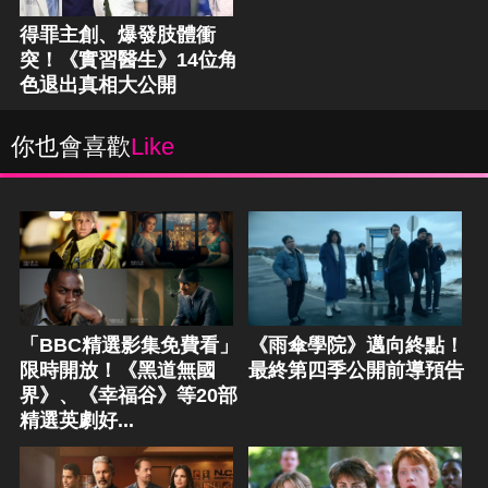
得罪主創、爆發肢體衝
突！《實習醫生》14位角
色退出真相大公開
你也會喜歡
Like
「BBC精選影集免費看」
《雨傘學院》邁向終點！
限時開放！《黑道無國
最終第四季公開前導預告
界》、《幸福谷》等20部
精選英劇好...