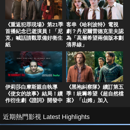
《重返犯罪現場》第21季
客串《哈利波特》電視
首播紀念已逝演員！「尼
劇？丹尼爾雷德克里夫認
克」喊話請觀眾備好衛生
為「高層希望兩個版本劃
紙
清界線」
伊莉莎白摩斯親自執導
《黑袍糾察隊》續訂第五
《使女的故事》結局！續
季！統籌希望《超自然檔
作衍生劇《證詞》開發中
案》「山姆」加入
近期熱門影視 Latest Highlights