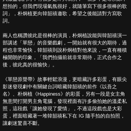
想拍的，但我們現場氣氛很好，就隨筆寫下很多很棒的歌
詞」，朴炯植更向韓韶禧邀歌，希望之後能請對方寫歌
詞。
兩人也稱讚彼此是很棒的演員，朴炯植說能與韓韶禧演一
部講述「單戀」的音樂戲劇，一開始就有很大的期待，過
程也非常愉快，韓韶禧則說朴炯植對他來說，一直有種積
極開朗的印象，「我們拍攝前就非常期待，正式合作之
後，彼此真的很愉快」。
《單戀原聲帶》故事輕鬆浪漫，更暗藏許多彩蛋，有眼尖
影迷發現劇中有關鍵台詞暗藏韓韶禧的前作《以吾之
名》、朴炯植《Happiness》的彩蛋，另有一段是女主角
無意間打開男主角電腦，發現裡面有許多偷拍她的溫柔私
照，這段戲「讓她發現了愛情」，不過這段戲也是大彩
蛋，裡面暗藏著一堆韓韶禧私下在 IG 隨手拍的自拍照，
讓劇迷驚喜不斷。