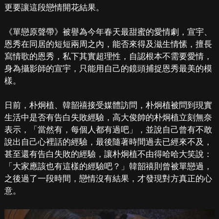
更要讓這段戀情開花結果。
《單戀原聲帶》被譽為今年春天最甜蜜的愛情劇，宣宇、
恩秀在同居的短短兩周之內，能否來得及滋生情愫，擅長
寫情歌的恩秀，私下其實超理性，自認根本不需要愛情，
身為攝影師的宣宇，只能用自己的鏡頭捕捉恩秀最美的模
樣。
日前，朴炯植、韓韶禧接受媒體訪問，朴炯植被問到現實
生活中是否有告白失敗經驗，高大俊帥的朴炯植立刻無奈
表示，「當然有，每個人都有過吧」，並說自己曾有不敢
說出自己心裡話的經驗，最後隨著時間過去已經來不及，
甚至還有告白失敗的經驗，讓朴炯植不由得哈哈大笑說：
「大家應該也有這樣的經驗吧？」韓韶禧則曾被單戀過，
之後過了一段時間，戀情沒有結果，才發現對方真正的心
意。