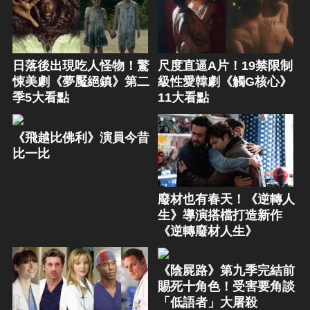
日落後出現吃人怪物！驚
尺度直逼A片！19禁限制
悚美劇《夢魘絕鎮》第二
級性愛韓劇《觸G核心》
季5大看點
11大看點
《飛越比佛利》演員今昔
比一比
廢材也有春天！《逆轉人
生》導演搭檔打造新作
《逆轉廢材人生》
《陰屍路》第九季完結前
賜死十角色！受害要角談
「低語者」大屠殺