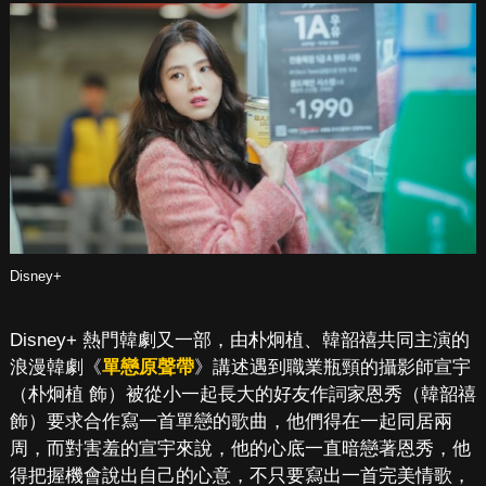
Disney+
Disney+ 熱門韓劇又一部，由朴炯植、韓韶禧共同主演的
浪漫韓劇《
單戀原聲帶
》講述遇到職業瓶頸的攝影師宣宇
（朴炯植 飾）被從小一起長大的好友作詞家恩秀（韓韶禧
飾）要求合作寫一首單戀的歌曲，他們得在一起同居兩
周，而對害羞的宣宇來說，他的心底一直暗戀著恩秀，他
得把握機會說出自己的心意，不只要寫出一首完美情歌，