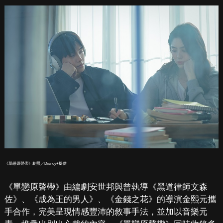
《單戀原聲帶》劇照／Disney+提供
《單戀原聲帶》由編劇安世邦與曾執導《黑道律師文森
佐》、《成為王的男人》、《金錢之花》的導演金熙元攜
手合作，完美呈現情感豐沛的敘事手法，並加以音樂元