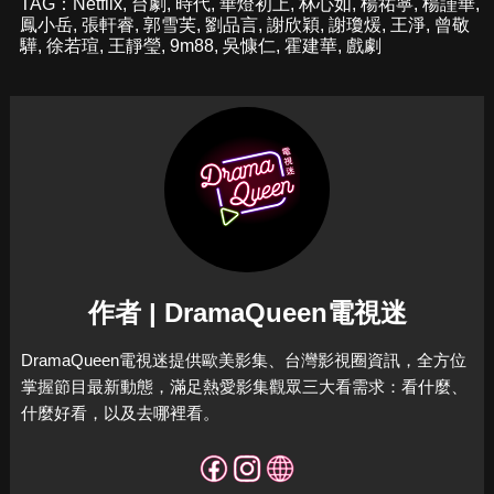
TAG：
Netflix
,
台劇
,
時代
,
華燈初上
,
林心如
,
楊祐寧
,
楊謹華
,
鳳小岳
,
張軒睿
,
郭雪芙
,
劉品言
,
謝欣穎
,
謝瓊煖
,
王淨
,
曾敬
驊
,
徐若瑄
,
王靜瑩
,
9m88
,
吳慷仁
,
霍建華
,
戲劇
作者 | DramaQueen電視迷
DramaQueen電視迷提供歐美影集、台灣影視圈資訊，全方位
掌握節目最新動態，滿足熱愛影集觀眾三大看需求：看什麼、
什麼好看，以及去哪裡看。