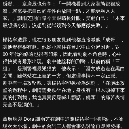
感覺。」章廣辰也分享：「一開機看到大家狀態都很放
鬆，就需要把自己的彈性再放開一點，才能更融入大
家。」謝雨芝則自曝今天眼睛長針眼，笑虧自己：「本來
最想演小姐，沒想到從試鏡到今天都應徵失敗。」
楊祐寧透露，現在很多朋友見到他都直接喊他「成哥」，
讓他覺得很有趣。他從小就住在台北中山分局附近，對
80 年代的條通也很有印象，因此看到劇本角色時，心中
很快就有雛形出現。劇中他詮釋的刑警，以前俗稱「三
組」，是刑警裡最兇狠的，他表示：「潘文成遊走在黑白
之間，雖然站在正義的一方，但處理事情不一定正派。」
劇中有一場攻堅戲，讓楊祐寧印象極為深刻，「在演出攻
堅的過程中，劇情需要跌坐在地，身後有一根木頭掉下來
真的打到我，我也真實反應喊出髒話，鏡頭上的痛苦表情
完全不是演的。」
章廣辰與 Dora 謝雨芝在劇中追隨楊祐寧一同辦案，不論
場次大小場，劇中的台詞三人都會事先討論再即興發揮。