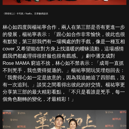
《華燈初上》卡司群／Netflix、百聿數碼提供
林心如四度與楊祐寧合作，兩人在第三部是否有更進一步
的發展，楊祐寧表示：「跟心如合作非常愉快，彼此也很
有默契，第三部我們有一場獨處的對手戲，像是一種互相
cover 又希望能在對方身上找溫暖的曖昧流動，這場感情
戲我們都處理得很舒服也很有戲感。」劇中潘文成對
Rose MAMA 窮追不捨，林心如不禁表示：「成哥一直抓
不到兇手，我也覺得挺遜的。」楊祐寧開玩笑埋怨回去：
「我覺得心如一定是故意的，因為我追她追了四部戲，沒
有一次追到。」談笑之間看得出彼此的好交情。楊祐寧更
分享第三部的最大精彩看點，「不只是看誰是兇手，每一
個角色翻轉的變化，才最精彩！」