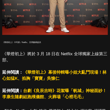
《華燈初上》卡司群／Netflix、百聿數碼提供
《華燈初上》將於 3 月 18 日在 Netflix 全球獨家上線第三
部。
延伸閱讀：
《華燈初上》幕後特輯曝小姐大亂鬥現場！林
心如猛K、掐胸「寶寶」吳慷仁
延伸閱讀：
台劇《良辰吉時》花絮曝「帆城」神秘面紗！
李康生隨劇組跑殯儀館、火葬場「心裡毛毛」