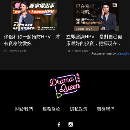
伴侶和妳一起預防HPV，才
立即諮詢HPV！是對自己健
有資格說愛妳！
康最好的投資，把握現在不
嫌晚！
PR・台灣癌症基金會
PR・台灣癌症基金會
Recommended by
關於我們
服務條款
隱私政策
聯繫我們