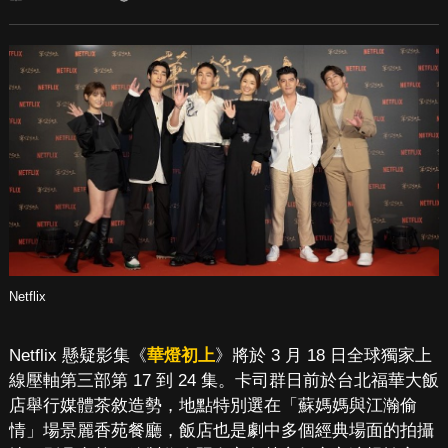
Netflix
Netflix 懸疑影集《
華燈初上
》將於 3 月 18 日全球獨家上
線壓軸第三部第 17 到 24 集。卡司群日前於台北福華大飯
店舉行媒體茶敘造勢，地點特別選在「蘇媽媽與江瀚偷
情」場景麗香苑餐廳，飯店也是劇中多個經典場面的拍攝