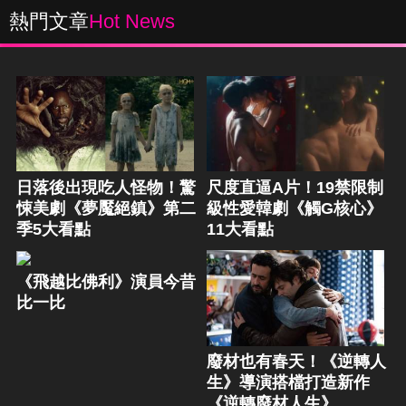
熱門文章
Hot News
日落後出現吃人怪物！驚
尺度直逼A片！19禁限制
悚美劇《夢魘絕鎮》第二
級性愛韓劇《觸G核心》
季5大看點
11大看點
《飛越比佛利》演員今昔
比一比
廢材也有春天！《逆轉人
生》導演搭檔打造新作
《逆轉廢材人生》