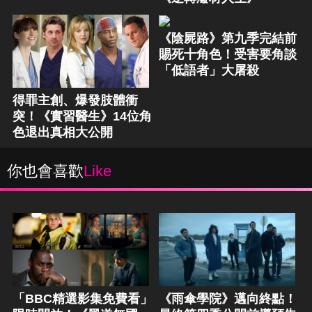
《陰屍路》第九季完結前
賜死十角色！受害要角談
「低語者」大屠殺
得罪主創、爆發肢體衝
突！《實習醫生》14位角
色退出真相大公開
你也會喜歡
Like
「BBC精選影集免費看」
《雨傘學院》邁向終點！