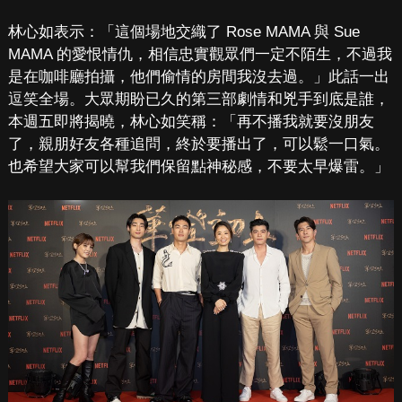
林心如表示：「這個場地交織了 Rose MAMA 與 Sue
MAMA 的愛恨情仇，相信忠實觀眾們一定不陌生，不過我
是在咖啡廳拍攝，他們偷情的房間我沒去過。」此話一出
逗笑全場。大眾期盼已久的第三部劇情和兇手到底是誰，
本週五即將揭曉，林心如笑稱：「再不播我就要沒朋友
了，親朋好友各種追問，終於要播出了，可以鬆一口氣。
也希望大家可以幫我們保留點神秘感，不要太早爆雷。」