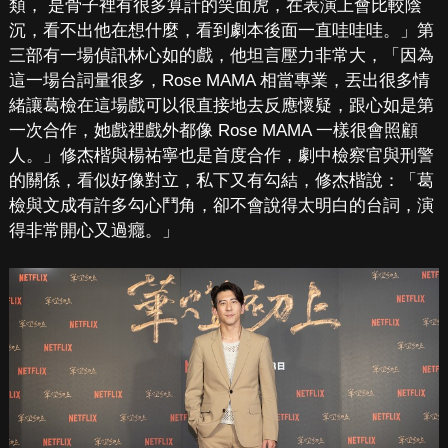
類， 是骨子裡有很多算計的笑面虎，在表演上會比較陰
沉，看不出他在想什麼，看到劇本後面一直哇哇哇。」第
三部有一場偵訊林心如的戲，他坦言壓力非常大，「因為
這一場台詞量很多，Rose MAMA 相當專業，丟出很多情
緒讓葛檢在這場戲可以很直接地去反應懷疑，跟心如是第
一次合作，她戲裡戲外都像 Rose MAMA 一樣很會照顧
人。」修杰楷與楊祐寧也是首度合作，劇中檢察官與刑警
的關係，看似好像對立，私下又有勾結，修杰楷說：「葛
檢與文成有許多勾心鬥角，卻不會說得太明白的台詞，演
得非常開心又過癮。」