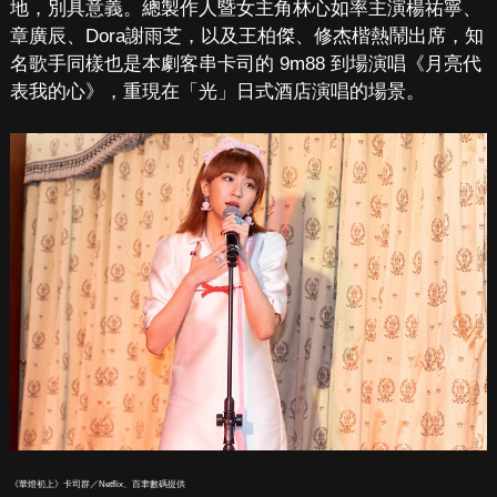
地，別具意義。總製作人暨女主角林心如率主演楊祐寧、
章廣辰、Dora謝雨芝，以及王柏傑、修杰楷熱鬧出席，知
名歌手同樣也是本劇客串卡司的 9m88 到場演唱《月亮代
表我的心》，重現在「光」日式酒店演唱的場景。
《華燈初上》卡司群／Netflix、百聿數碼提供