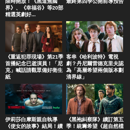
限時開放！《黑道無國
最終第四季公開前導預告
界》、《幸福谷》等20部
精選英劇好...
《重返犯罪現場》第21季
客串《哈利波特》電視
首播紀念已逝演員！「尼
劇？丹尼爾雷德克里夫認
克」喊話請觀眾備好衛生
為「高層希望兩個版本劃
紙
清界線」
伊莉莎白摩斯親自執導
《黑袍糾察隊》續訂第五
《使女的故事》結局！續
季！統籌希望《超自然檔