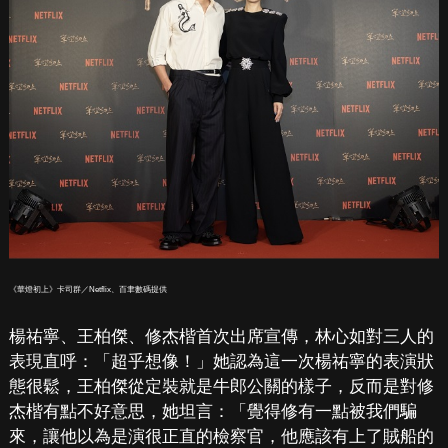
《華燈初上》卡司群／Netflix、百聿數碼提供
楊祐寧、王柏傑、修杰楷首次出席宣傳，林心如對三人的
表現直呼：「超乎想像！」她認為這一次楊祐寧的表演狀
態很鬆，王柏傑從定裝就是牛郎公關的樣子，反而是對修
杰楷有點不好意思，她坦言：「覺得修有一點被我們騙
來，讓他以為是演很正直的檢察官，他應該有上了賊船的