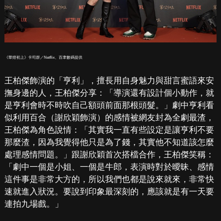
《華燈初上》卡司群／Netflix、百聿數碼提供
王柏傑飾演的「亨利」，擅長用自身魅力與甜言蜜語來安
撫身邊的人，王柏傑分享：「導演還有設計個小動作，就
是亨利會時不時吹自己額頭前面那根頭髮。」劇中亨利看
似利用百合（謝欣穎飾演）的感情被網友封為全劇最渣，
王柏傑為角色說情：「其實我一直有些設定是讓亨利不要
那麼渣，因為我覺得他只是為了錢，其實他不知道該怎麼
處理感情問題。」跟謝欣穎首次搭檔合作，王柏傑笑稱：
「劇中一個是小姐、一個是牛郎，表演時對於曖昧、感情
這件事是非常大方的，所以我們也都是說來就來，非常快
速就進入狀況。要說到印象最深刻的，應該就是有一天要
連拍九場戲。」